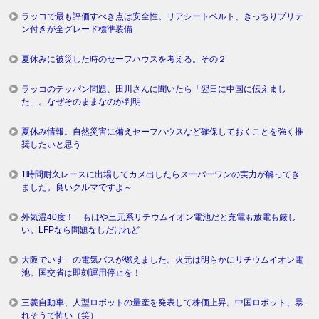
ラッコで最も評価すべき点は安全性。リアシートベルト、きっちりプリテ
ン付きが全グレード標準装備
夏休みに被災した時のセーフハウスを考える。その２
ラッコのテッパン問題、田川さんに聞いたら「翌日に中国に伝えまし
た」。なぜそのままなのか判明
夏休み情報。自然災害に備えセーフハウスなど確保しておくことを強く推
奨したいと思う
1時間耐久レースに出場してカメ出したらスーパーワンの実力が解ってき
ました。良いクルマですよ～
外気温40度！ もはや三元系リチウムイオン電池だと充電も放電も厳し
い。LFPなら問題なしだけれど
大阪でいすゞの電気バスが燃えました。火元は明らかにリチウムイオン電
池。国交省は即刻運用停止を！
三菱自動車、人型ロボットの量産を発表して株価上昇。中国ロボット、暴
れそうで怖い（笑）