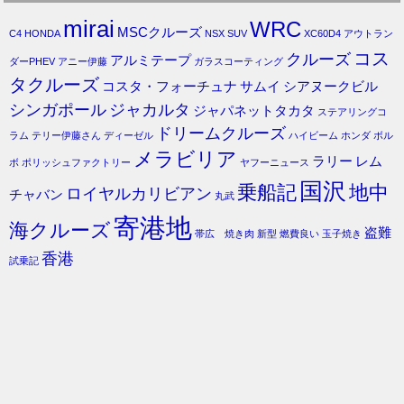
mirai
WRC
MSCクルーズ
C4
HONDA
NSX
SUV
XC60D4
アウトラン
コス
クルーズ
アルミテープ
ダーPHEV
アニー伊藤
ガラスコーティング
タクルーズ
コスタ・フォーチュナ
サムイ
シアヌークビル
シンガポール
ジャカルタ
ジャパネットタカタ
ステアリングコ
ドリームクルーズ
ラム
テリー伊藤さん
ディーゼル
ハイビーム
ホンダ
ボル
メラビリア
ラリー
レム
ボ
ポリッシュファクトリー
ヤフーニュース
国沢
乗船記
地中
ロイヤルカリビアン
チャバン
丸武
寄港地
海クルーズ
盗難
帯広 焼き肉
新型
燃費良い
玉子焼き
香港
試乗記