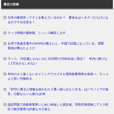
ロ
最近の投稿
グ
日本の教習所ってナニを教えているのか？ 夏休みはヘタクソだらけにな
るので十分注意を！
ラッコ情報の最終版。じっくり解説します
台湾で急速充電中のbX4Xが燃えたと、中国で話題になっている。実際、
電池が燃えたようだ
ラッコ、70店舗しかないのに10日間で1000台近い受注！ 年内に限りな
く1万台かもしれない
年内のそう遠くないタイミングでスズキも電気軽乗用車を発表へ。ラッコ
より安い可能性大
「BYDに乗ると情報を抜かれたり乗っ取られたりする」はパラノイアの妄
言。心配ならシム抜けばOK
認証問題で自動車業界いじめに終始した国交省、羽田空港危険ニアミス対
応で航空業界の評価もガタ落ち