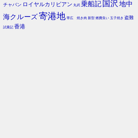
国沢
乗船記
地中
ロイヤルカリビアン
チャバン
丸武
寄港地
海クルーズ
盗難
帯広 焼き肉
新型
燃費良い
玉子焼き
香港
試乗記