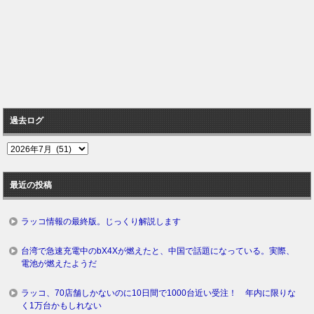
過去ログ
過
去
ロ
最近の投稿
グ
ラッコ情報の最終版。じっくり解説します
台湾で急速充電中のbX4Xが燃えたと、中国で話題になっている。実際、
電池が燃えたようだ
ラッコ、70店舗しかないのに10日間で1000台近い受注！ 年内に限りな
く1万台かもしれない