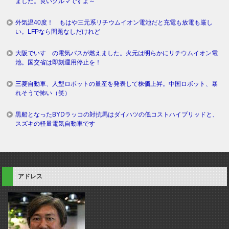
ました。良いクルマですよ～
外気温40度！ もはや三元系リチウムイオン電池だと充電も放電も厳し
い。LFPなら問題なしだけれど
大阪でいすゞの電気バスが燃えました。火元は明らかにリチウムイオン電
池。国交省は即刻運用停止を！
三菱自動車、人型ロボットの量産を発表して株価上昇。中国ロボット、暴
れそうで怖い（笑）
黒船となったBYDラッコの対抗馬はダイハツの低コストハイブリッドと、
スズキの軽量電気自動車です
アドレス