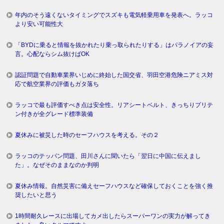
年内のそう遠くないタイミングでスズキも電気軽乗用車を発表へ。ラッコ
より安い可能性大
「BYDに乗ると情報を抜かれたり乗っ取られたりする」はパラノイアの妄
言。心配ならシム抜けばOK
認証問題で自動車業界いじめに終始した国交省、羽田空港危険ニアミス対
応で航空業界の評価もガタ落ち
ラッコで最も評価すべき点は安全性。リアシートベルト、きっちりプリテ
ン付きが全グレード標準装備
夏休みに被災した時のセーフハウスを考える。その２
ラッコのテッパン問題、田川さんに聞いたら「翌日に中国に伝えまし
た」。なぜそのままなのか判明
夏休み情報。自然災害に備えセーフハウスなど確保しておくことを強く推
奨したいと思う
1時間耐久レースに出場してカメ出したらスーパーワンの実力が解ってき