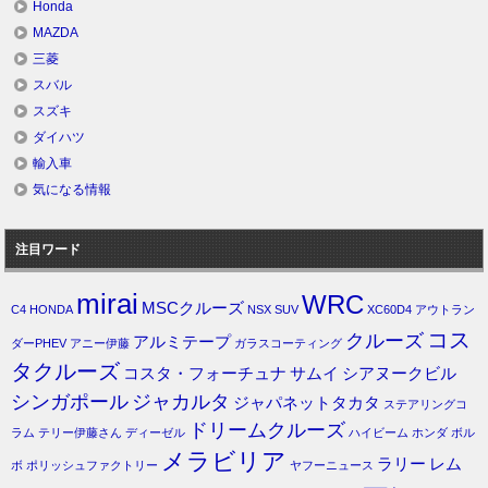
Honda
MAZDA
三菱
スバル
スズキ
ダイハツ
輸入車
気になる情報
注目ワード
mirai
WRC
MSCクルーズ
C4
HONDA
NSX
SUV
XC60D4
アウトラン
コス
クルーズ
アルミテープ
ダーPHEV
アニー伊藤
ガラスコーティング
タクルーズ
コスタ・フォーチュナ
サムイ
シアヌークビル
シンガポール
ジャカルタ
ジャパネットタカタ
ステアリングコ
ドリームクルーズ
ラム
テリー伊藤さん
ディーゼル
ハイビーム
ホンダ
ボル
メラビリア
ラリー
レム
ボ
ポリッシュファクトリー
ヤフーニュース