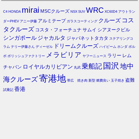
mirai
WRC
MSCクルーズ
C4
HONDA
NSX
SUV
XC60D4
アウトラン
コス
クルーズ
アルミテープ
ダーPHEV
アニー伊藤
ガラスコーティング
タクルーズ
コスタ・フォーチュナ
サムイ
シアヌークビル
シンガポール
ジャカルタ
ジャパネットタカタ
ステアリングコ
ドリームクルーズ
ラム
テリー伊藤さん
ディーゼル
ハイビーム
ホンダ
ボル
メラビリア
ラリー
レム
ボ
ポリッシュファクトリー
ヤフーニュース
国沢
乗船記
地中
ロイヤルカリビアン
チャバン
丸武
寄港地
海クルーズ
盗難
帯広 焼き肉
新型
燃費良い
玉子焼き
香港
試乗記