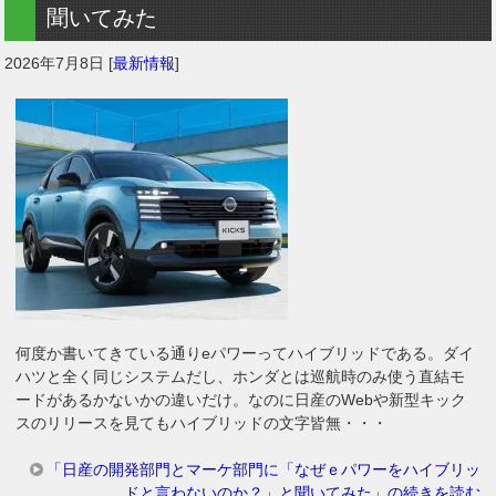
聞いてみた
2026年7月8日
[
最新情報
]
何度か書いてきている通りeパワーってハイブリッドである。ダイ
ハツと全く同じシステムだし、ホンダとは巡航時のみ使う直結モ
ードがあるかないかの違いだけ。なのに日産のWebや新型キック
スのリリースを見てもハイブリッドの文字皆無・・・
「日産の開発部門とマーケ部門に「なぜｅパワーをハイブリッ
ドと言わないのか？」と聞いてみた」の続きを読む