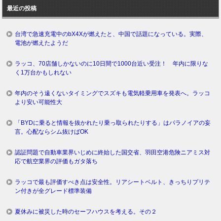
ロ
最近の投稿
グ
台湾で急速充電中のbX4Xが燃えたと、中国で話題になっている。実際、
電池が燃えたようだ
ラッコ、70店舗しかないのに10日間で1000台近い受注！ 年内に限りな
く1万台かもしれない
年内のそう遠くないタイミングでスズキも電気軽乗用車を発表へ。ラッコ
より安い可能性大
「BYDに乗ると情報を抜かれたり乗っ取られたりする」はパラノイアの妄
言。心配ならシム抜けばOK
認証問題で自動車業界いじめに終始した国交省、羽田空港危険ニアミス対
応で航空業界の評価もガタ落ち
ラッコで最も評価すべき点は安全性。リアシートベルト、きっちりプリテ
ン付きが全グレード標準装備
夏休みに被災した時のセーフハウスを考える。その２