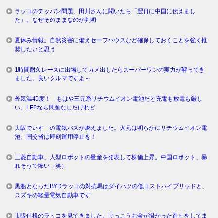
ラッコのテッパン問題、田川さんに聞いたら「翌日に中国に伝えまし
た」。なぜそのままなのか判明
夏休み情報。自然災害に備えセーフハウスなど確保しておくことを強く推
奨したいと思う
1時間耐久レースに出場してカメ出したらスーパーワンの実力が解ってき
ました。良いクルマですよ～
外気温40度！ もはや三元系リチウムイオン電池だと充電も放電も厳し
い。LFPなら問題なしだけれど
大阪でいすゞの電気バスが燃えました。火元は明らかにリチウムイオン電
池。国交省は即刻運用停止を！
三菱自動車、人型ロボットの量産を発表して株価上昇。中国ロボット、暴
れそうで怖い（笑）
黒船となったBYDラッコの対抗馬はダイハツの低コストハイブリッドと、
スズキの軽量電気自動車です
市販仕様のラッコを見てきました。けっこうお金が掛かった造りをしてま