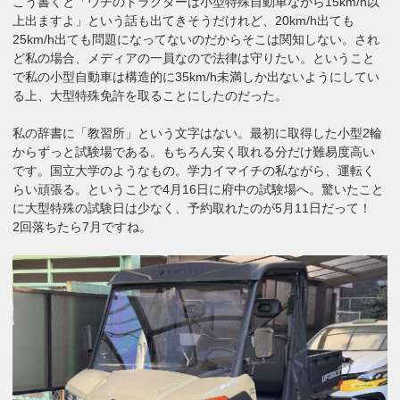
こう書くと「ウチのトラクターは小型特殊自動車ながら15km/h以
上出ますよ」という話も出てきそうだけれど、20km/h出ても
25km/h出ても問題になってないのだからそこは関知しない。され
ど私の場合、メディアの一員なので法律は守りたい。ということ
で私の小型自動車は構造的に35km/h未満しか出ないようにしてい
る上、大型特殊免許を取ることにしたのだった。
私の辞書に「教習所」という文字はない。最初に取得した小型2輪
からずっと試験場である。もちろん安く取れる分だけ難易度高い
です。国立大学のようなもの。学力イマイチの私ながら、運転く
らい頑張る。ということで4月16日に府中の試験場へ。驚いたこと
に大型特殊の試験日は少なく、予約取れたのが5月11日だって！
2回落ちたら7月ですね。