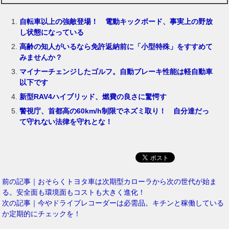
自転車以上の強敵登場！ 電動キックボード、事実上の野放
し状態になっている
高齢の知人がいるなら免許返納前に「小型特殊」をすすめて
みませんか？
マイナーチェンジしたゴルフ。自動ブレーキ性能は軽自動車
以下です
新型RAV4ハイブリッド、燃費の良さに驚愕す
警視庁、首都高の60km/h制限でネズミ取り！ 自分達だっ
て守れない法律を守れとな！
前の記事｜おそらくトヨタ車は次期型カローラから次の世代が始ま
る。安全面も環境面もコストも大きく進化！
次の記事｜今やドライブレコーダーは必需品。キチンと稼働している
か定期的にチェックを！