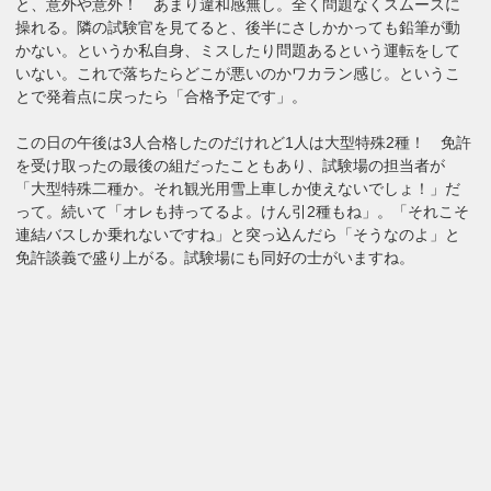
と、意外や意外！ あまり違和感無し。全く問題なくスムースに
操れる。隣の試験官を見てると、後半にさしかかっても鉛筆が動
かない。というか私自身、ミスしたり問題あるという運転をして
いない。これで落ちたらどこが悪いのかワカラン感じ。というこ
とで発着点に戻ったら「合格予定です」。
この日の午後は3人合格したのだけれど1人は大型特殊2種！ 免許
を受け取ったの最後の組だったこともあり、試験場の担当者が
「大型特殊二種か。それ観光用雪上車しか使えないでしょ！」だ
って。続いて「オレも持ってるよ。けん引2種もね」。「それこそ
連結バスしか乗れないですね」と突っ込んだら「そうなのよ」と
免許談義で盛り上がる。試験場にも同好の士がいますね。