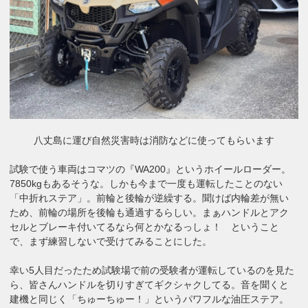
八丈島に運び自然災害時は消防などに使ってもらいます
試験で使う車両はコマツの『WA200』というホイールローダー。
7850kgもあるそうな。しかも今まで一度も運転したことのない
「中折れステア」。前輪と後輪が逆繰する。聞けば内輪差が無い
ため、前輪の場所を後輪も通過するらしい。まぁハンドルとアク
セルとブレーキ付いてるなら何とかなるっしょ！ ということ
で、まず練習しないで受けてみることにした。
幸い5人目だったため試験場で前の受験者が運転しているのを見た
ら、皆さんハンドルを切りすぎてギクシャクしてる。音を聞くと
建機と同じく「ちゅーちゅー！」というパワフルな油圧ステア。