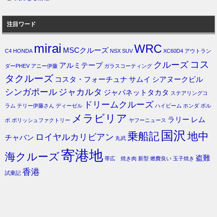
注目ワード
mirai
WRC
MSCクルーズ
C4
HONDA
NSX
SUV
XC60D4
アウトラン
コス
クルーズ
アルミテープ
ダーPHEV
アニー伊藤
ガラスコーティング
タクルーズ
コスタ・フォーチュナ
サムイ
シアヌークビル
シンガポール
ジャカルタ
ジャパネットタカタ
ステアリングコ
ドリームクルーズ
ラム
テリー伊藤さん
ディーゼル
ハイビーム
ホンダ
ボル
メラビリア
ラリー
レム
ボ
ポリッシュファクトリー
ヤフーニュース
国沢
乗船記
地中
ロイヤルカリビアン
チャバン
丸武
寄港地
海クルーズ
盗難
帯広 焼き肉
新型
燃費良い
玉子焼き
香港
試乗記