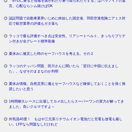
「BYDに乗ると情報を抜かれたり乗っ取られたりする」はパラノイアの妄
言。心配ならシム抜けばOK
認証問題で自動車業界いじめに終始した国交省、羽田空港危険ニアミス対
応で航空業界の評価もガタ落ち
ラッコで最も評価すべき点は安全性。リアシートベルト、きっちりプリテ
ン付きが全グレード標準装備
夏休みに被災した時のセーフハウスを考える。その２
ラッコのテッパン問題、田川さんに聞いたら「翌日に中国に伝えまし
た」。なぜそのままなのか判明
夏休み情報。自然災害に備えセーフハウスなど確保しておくことを強く推
奨したいと思う
1時間耐久レースに出場してカメ出したらスーパーワンの実力が解ってき
ました。良いクルマですよ～
外気温40度！ もはや三元系リチウムイオン電池だと充電も放電も厳し
い。LFPなら問題なしだけれど