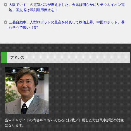
大阪でいすゞの電気バスが燃えました。火元は明らかにリチウムイオン電
池。国交省は即刻運用停止を！
三菱自動車、人型ロボットの量産を発表して株価上昇。中国ロボット、暴
れそうで怖い（笑）
アドレス
当Ｗｅｂサイトの内容を２ちゃんねるに転載／引用した方は民事訴訟の対象
になります。