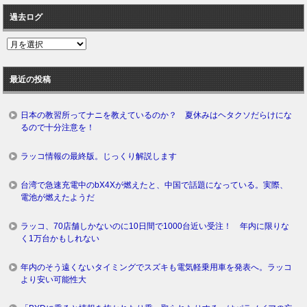
過去ログ
過
去
ロ
最近の投稿
グ
日本の教習所ってナニを教えているのか？ 夏休みはヘタクソだらけにな
るので十分注意を！
ラッコ情報の最終版。じっくり解説します
台湾で急速充電中のbX4Xが燃えたと、中国で話題になっている。実際、
電池が燃えたようだ
ラッコ、70店舗しかないのに10日間で1000台近い受注！ 年内に限りな
く1万台かもしれない
年内のそう遠くないタイミングでスズキも電気軽乗用車を発表へ。ラッコ
より安い可能性大