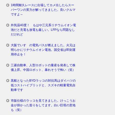
1時間耐久レースに出場してカメ出したらスー
パーワンの実力が解ってきました。良いクルマ
ですよ～
外気温40度！ もはや三元系リチウムイオン電
池だと充電も放電も厳しい。LFPなら問題なし
だけれど
大阪でいすゞの電気バスが燃えました。火元は
明らかにリチウムイオン電池。国交省は即刻運
用停止を！
三菱自動車、人型ロボットの量産を発表して株
価上昇。中国ロボット、暴れそうで怖い（笑）
黒船となったBYDラッコの対抗馬はダイハツの
低コストハイブリッドと、スズキの軽量電気自
動車です
市販仕様のラッコを見てきました。けっこうお
金が掛かった造りをしてます。白い巨塔の意地
も（笑）