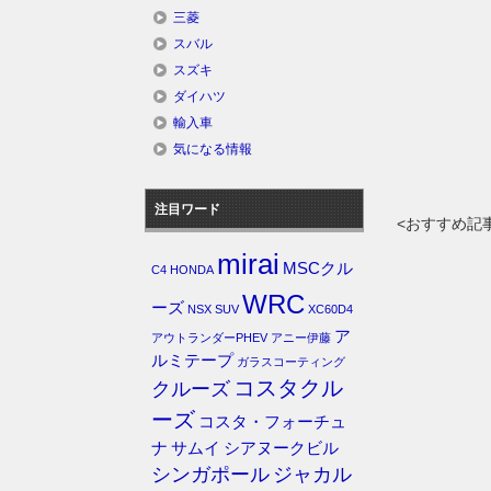
三菱
スバル
スズキ
ダイハツ
輸入車
気になる情報
注目ワード
<おすすめ記
mirai
MSCクル
C4
HONDA
WRC
ーズ
NSX
SUV
XC60D4
ア
アウトランダーPHEV
アニー伊藤
ルミテープ
ガラスコーティング
コスタクル
クルーズ
ーズ
コスタ・フォーチュ
ナ
サムイ
シアヌークビル
シンガポール
ジャカル