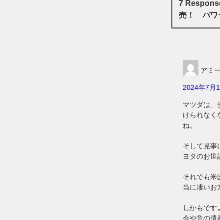
7 Resp
売！ パワ
アミ
2024年7月1
マツダは、
けられなく
ね。
そして見事
ヨタのお世
それでも米
当に凄いお
しかもです
今や負の遺