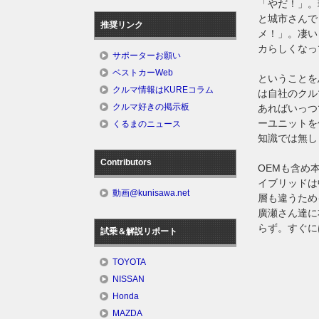
「やだ！」。
と城市さんで
推奨リンク
メ！」。凄い
カらしくなっ
サポーターお願い
ベストカーWeb
ということを
クルマ情報はKUREコラム
は自社のクル
クルマ好きの掲示板
あればいっつ
ーユニットを
くるまのニュース
知識では無し
Contributors
OEMも含め
イブリッドは
動画@kunisawa.net
層も違うため
廣瀬さん達に
らず。すぐに
試乗＆解説リポート
TOYOTA
NISSAN
Honda
MAZDA