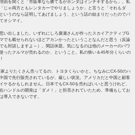
理由を聞くと「市販車なら勝てるがホンダはインチキするから」。私
「じゃ両方ともレンタカーでやりましょうか」と言うと「それもダ
というのなら証明してあげましょう、という話の始まりだったのでバ
てオシマイ。
思い出しました。いずれにしろ廣瀬さんが作ったスカイアクティブG
マでも載せられないほどアカンかったということなんだと思う（反論
でも対談しますよ～）。閑話休題。気になるのは他のメーカーのパワ
使ったクルマが売れるのか、ということ。私の狭い＆45年分くらいの
！
本家よりたくさん売ってるの、トヨタくらいかと。ちなみにCX-50のハ
中国で先行販売されているが、厳しい状況。アメリカだと中国と顧客
イケるかもしれません。日本でもCX-50を売ればいいと思うけれど、
右ハンドルの開発は「ダメ！」と拒否されていたため、準備もしてお
は導入できないです。