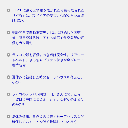
「BYDに乗ると情報を抜かれたり乗っ取られた
りする」はパラノイアの妄言。心配ならシム抜
けばOK
認証問題で自動車業界いじめに終始した国交
省、羽田空港危険ニアミス対応で航空業界の評
価もガタ落ち
ラッコで最も評価すべき点は安全性。リアシー
トベルト、きっちりプリテン付きが全グレード
標準装備
夏休みに被災した時のセーフハウスを考える。
その２
ラッコのテッパン問題、田川さんに聞いたら
「翌日に中国に伝えました」。なぜそのままな
のか判明
夏休み情報。自然災害に備えセーフハウスなど
確保しておくことを強く推奨したいと思う