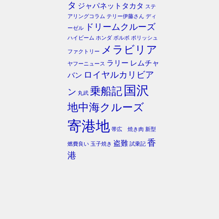
タ
ジャパネットタカタ
ステ
アリングコラム
テリー伊藤さん
ディ
ドリームクルーズ
ーゼル
ハイビーム
ホンダ
ボルボ
ポリッシュ
メラビリア
ファクトリー
ラリー
レムチャ
ヤフーニュース
ロイヤルカリビア
バン
国沢
乗船記
ン
丸武
地中海クルーズ
寄港地
帯広 焼き肉
新型
香
盗難
燃費良い
玉子焼き
試乗記
港