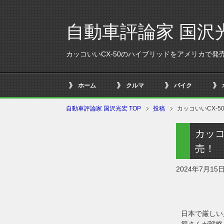
自動車評論家 国沢
カッコいいCX-50のハイブリッドをアメリカで発
ホーム
クルマ
バイク
自動車評論家 国沢光宏 TOP
投稿
カッコいいCX-
カッコ
売！ 
2024年7月15
日本で厳しい
籠さんが戦略