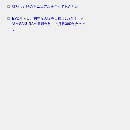
被災した時のマニュアルを作っておきたい
BYDラッコ、初年度の販売目標は1万台！ 直
近のSAKURAの登録台数って月販300台少々で
す