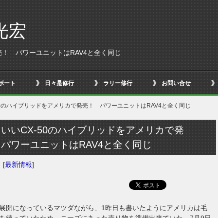
光宏
売！ パワーユニットはRAV4と全く同じ
ボート
日々是修行
ラリー修行
お問い合せ
50のハイブリッドをアメリカで発売！ パワーユニットはRAV4と全く同じ
いいCX-50のハイブリッドをアメリカで発
パワーユニットはRAV4と全く同じ
日
[
最新情報
]
展開になっているマツダながら、1昨日も書いたようにアメリカは毛
を練っていたため、ニーズにあった売り物を準備出来ていた。7月9日