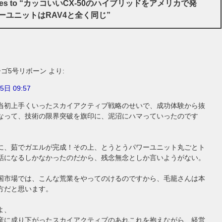
onses to “カッコいいCX-50のハイブリッドをアメリカで発
ーユニットはRAV4と全く同じ”
ーゴ5号リボーン
より:
5日 09:57
当初上手くいったスカイアクティブ戦略のせいで、成功体験から抜
なって、技術の限界突破を旗印に、泥沼にハマっていったのです
に、茹でガエルが完成！その上、とうとうパワーユニット丸ごとト
話になるしかなかったのだから、残念無念としか言いようがない。
国市場では、こんな荒業をやってのけるのですから、毛籠さんは本
方だと思います。
よ、
産に成り下がったスカイアクティブのあれこれを抱えながら、経営