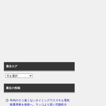
過去ログ
過
去
ロ
最近の投稿
グ
年内のそう遠くないタイミングでスズキも電気
軽乗用車を発表へ。ラッコより安い可能性大