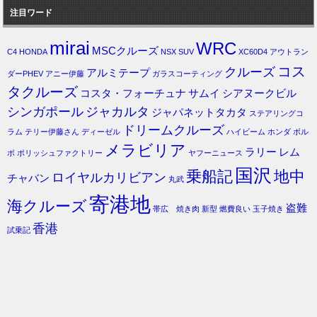
注目ワード
mirai
WRC
MSCクルーズ
C4
HONDA
NSX
SUV
XC60D4
アウトラン
コス
クルーズ
アルミテープ
ダーPHEV
アニー伊藤
ガラスコーティング
タクルーズ
コスタ・フォーチュナ
サムイ
シアヌークビル
シンガポール
ジャカルタ
ジャパネットタカタ
ステアリングコ
ドリームクルーズ
ラム
テリー伊藤さん
ディーゼル
ハイビーム
ホンダ
ボル
メラビリア
ラリー
レム
ボ
ポリッシュファクトリー
ヤフーニュース
国沢
乗船記
地中
ロイヤルカリビアン
チャバン
丸武
寄港地
海クルーズ
盗難
帯広 焼き肉
新型
燃費良い
玉子焼き
香港
試乗記