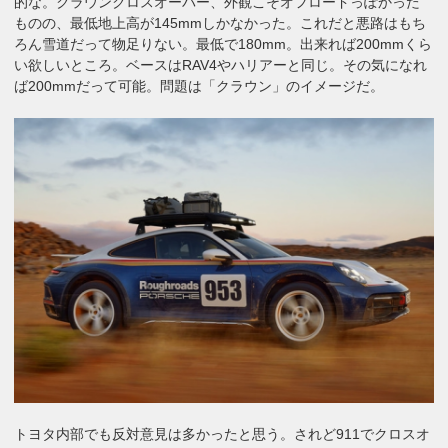
的な。クラウンクロスオーバー、外観こそオフロードっぽかった
ものの、最低地上高が145mmしかなかった。これだと悪路はもち
ろん雪道だって物足りない。最低で180mm。出来れば200mmくら
い欲しいところ。ベースはRAV4やハリアーと同じ。その気になれ
ば200mmだって可能。問題は「クラウン」のイメージだ。
トヨタ内部でも反対意見は多かったと思う。されど911でクロスオ