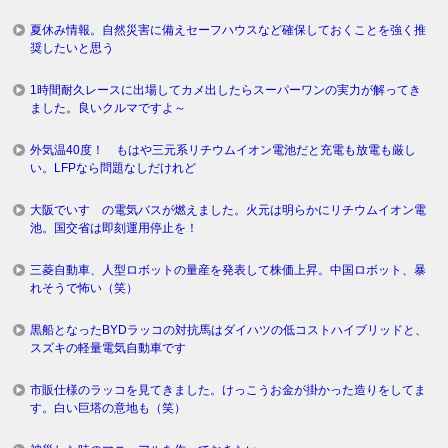
夏休み情報。自然災害に備えセーフハウスなど確保しておくことを強く推
奨したいと思う
1時間耐久レースに出場してカメ出したらスーパーワンの実力が解ってき
ました。良いクルマですよ～
外気温40度！ もはや三元系リチウムイオン電池だと充電も放電も厳し
い。LFPなら問題なしだけれど
大阪でいすゞの電気バスが燃えました。火元は明らかにリチウムイオン電
池。国交省は即刻運用停止を！
三菱自動車、人型ロボットの量産を発表して株価上昇。中国ロボット、暴
れそうで怖い（笑）
黒船となったBYDラッコの対抗馬はダイハツの低コストハイブリッドと、
スズキの軽量電気自動車です
市販仕様のラッコを見てきました。けっこうお金が掛かった造りをしてま
す。白い巨塔の意地も（笑）