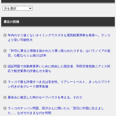
過
去
ロ
最近の投稿
グ
年内のそう遠くないタイミングでスズキも電気軽乗用車を発表へ。ラッコ
より安い可能性大
「BYDに乗ると情報を抜かれたり乗っ取られたりする」はパラノイアの妄
言。心配ならシム抜けばOK
認証問題で自動車業界いじめに終始した国交省、羽田空港危険ニアミス対
応で航空業界の評価もガタ落ち
ラッコで最も評価すべき点は安全性。リアシートベルト、きっちりプリテ
ン付きが全グレード標準装備
夏休みに被災した時のセーフハウスを考える。その２
ラッコのテッパン問題、田川さんに聞いたら「翌日に中国に伝えまし
た」。なぜそのままなのか判明