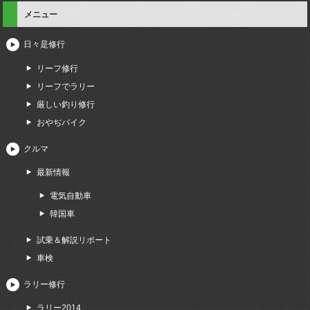
メニュー
日々是修行
リーフ修行
リーフでラリー
厳しい釣り修行
おやぢバイク
クルマ
最新情報
電気自動車
韓国車
試乗＆解説リポート
車検
ラリー修行
ラリー2014