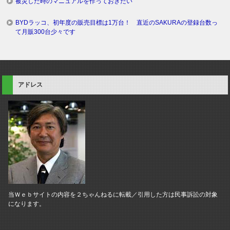
被災した時のマニュアルを作っておきたい
BYDラッコ、初年度の販売目標は1万台！ 直近のSAKURAの登録台数っ
て月販300台少々です
アドレス
当Ｗｅｂサイトの内容を２ちゃんねるに転載／引用した方は民事訴訟の対象
になります。