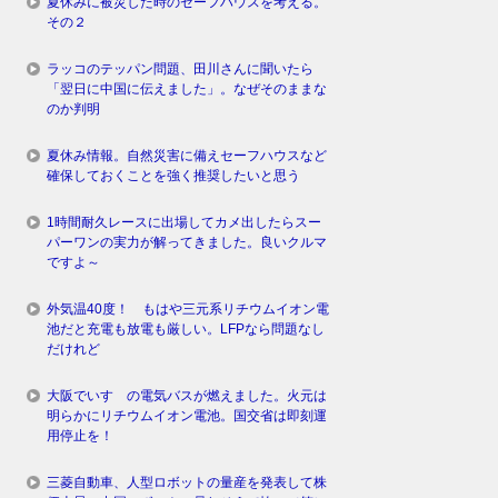
夏休みに被災した時のセーフハウスを考える。
その２
ラッコのテッパン問題、田川さんに聞いたら
「翌日に中国に伝えました」。なぜそのままな
のか判明
夏休み情報。自然災害に備えセーフハウスなど
確保しておくことを強く推奨したいと思う
1時間耐久レースに出場してカメ出したらスー
パーワンの実力が解ってきました。良いクルマ
ですよ～
外気温40度！ もはや三元系リチウムイオン電
池だと充電も放電も厳しい。LFPなら問題なし
だけれど
大阪でいすゞの電気バスが燃えました。火元は
明らかにリチウムイオン電池。国交省は即刻運
用停止を！
三菱自動車、人型ロボットの量産を発表して株