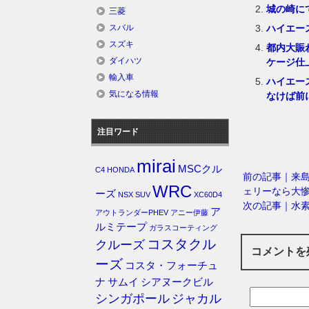
城の崎に
三菱
ハイエー
スバル
スズキ
都内大賑
ダイハツ
ケージ仕
輸入車
ハイエー
気になる情報
なけば前
注目ワード
mirai
MSCクル
C4
HONDA
前の記事｜来島
WRC
ェリーなら大
ーズ
NSX
SUV
XC60D4
次の記事｜水
ア
アウトランダーPHEV
アニー伊藤
ルミテープ
ガラスコーティング
コスタクル
クルーズ
コメントを
ーズ
コスタ・フォーチュ
ナ
サムイ
シアヌークビル
シンガポール
ジャカル