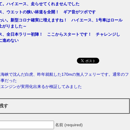
て。ハイエース、走らせてくれませんでした
ス、ウエットの狭い林道を全開！ ギア音がツボです
わい。新型コロナ確実に増えますね！ ハイエース、1号車はロール
上がりました～
ス、全日本ラリー初陣！ ここからスタートです！ チャレンジし
に進めない
海峡で沈んだ白虎、昨年就航した170mの無人フェリーです。通常のフ
惨事だった
素エンジンが実用化出来るか検証してみました
残す
名前 (required)