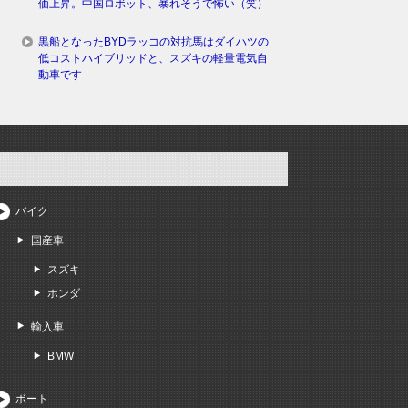
価上昇。中国ロボット、暴れそうで怖い（笑）
黒船となったBYDラッコの対抗馬はダイハツの
低コストハイブリッドと、スズキの軽量電気自
動車です
バイク
国産車
スズキ
ホンダ
輸入車
BMW
ボート