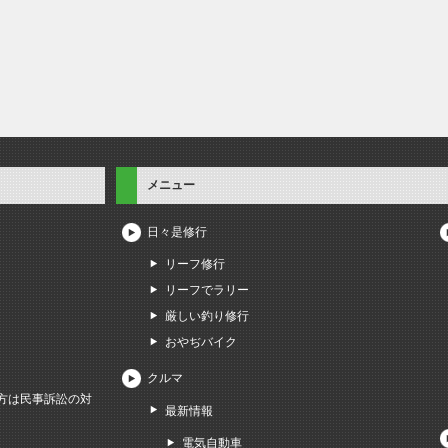
メニュー
日々是修行
リーフ修行
リーフでラリー
厳しい釣り修行
おやぢバイク
クルマ
方は民事訴訟の対
最新情報
電気自動車