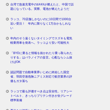
台湾で急速充電中のbX4Xが燃えたと、中国で話
題になっている。実際、電池が燃えたようだ
ラッコ、70店舗しかないのに10日間で1000台
近い受注！ 年内に限りなく1万台かもしれな
い
年内のそう遠くないタイミングでスズキも電気
軽乗用車を発表へ。ラッコより安い可能性大
「BYDに乗ると情報を抜かれたり乗っ取られた
りする」はパラノイアの妄言。心配ならシム抜
けばOK
認証問題で自動車業界いじめに終始した国交
省、羽田空港危険ニアミス対応で航空業界の評
価もガタ落ち
ラッコで最も評価すべき点は安全性。リアシー
トベルト、きっちりプリテン付きが全グレード
標準装備