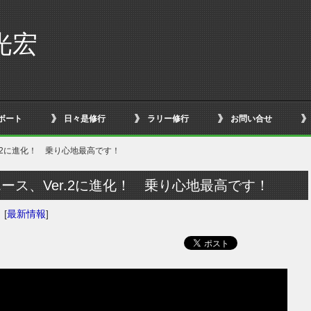
光宏
ボート
日々是修行
ラリー修行
お問い合せ
r.2に進化！ 乗り心地最高です！
ース、Ver.2に進化！ 乗り心地最高です！
日
[
最新情報
]