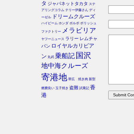
タ
ジャパネットタカタ
ステ
アリングコラム
テリー伊藤さん
ディ
ドリームクルーズ
ーゼル
ハイビーム
ホンダ
ボルボ
ポリッシュ
メラビリア
ファクトリー
ラリー
レムチャ
ヤフーニュース
ロイヤルカリビア
バン
国沢
乗船記
ン
丸武
地中海クルーズ
寄港地
帯広 焼き肉
新型
香
盗難
燃費良い
玉子焼き
試乗記
港