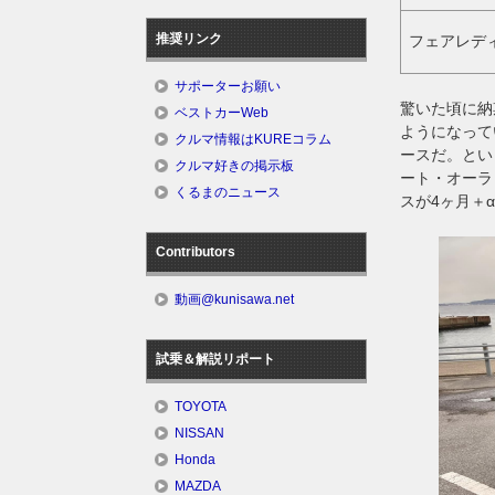
推奨リンク
フェアレデ
サポーターお願い
驚いた頃に納
ベストカーWeb
ようになって
クルマ情報はKUREコラム
ースだ。とい
クルマ好きの掲示板
ート・オーラ
くるまのニュース
スが4ヶ月＋
Contributors
動画@kunisawa.net
試乗＆解説リポート
TOYOTA
NISSAN
Honda
MAZDA