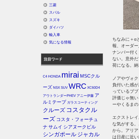
三菱
スバル
スズキ
ダイハツ
輸入車
ちなみに＋α
気になる情報
報、オーダー
ナンバー付く
ない。意外だ
注目ワード
荷になる。納
mirai
MSCクル
C4
HONDA
ノアやヴォク
WRC
負付いた感が
ーズ
NSX
SUV
XC60D4
っているブブ
ア
アウトランダーPHEV
アニー伊藤
評価じゃ無い
ルミテープ
ガラスコーティング
ーやくるまの
コスタクル
クルーズ
エクストレイ
ーズ
コスタ・フォーチュ
な気がする。
ナ
サムイ
シアヌークビル
から。アリア
シンガポール
ジャカル
は日産に近い