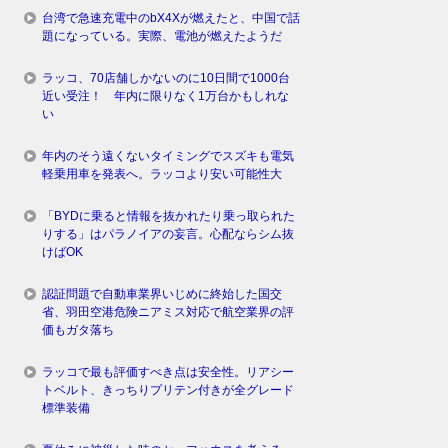
台湾で急速充電中のbX4Xが燃えたと、中国で話
題になっている。実際、電池が燃えたようだ
ラッコ、70店舗しかないのに10日間で1000台
近い受注！ 年内に限りなく1万台かもしれな
い
年内のそう遠くないタイミングでスズキも電気
軽乗用車を発表へ。ラッコより安い可能性大
「BYDに乗ると情報を抜かれたり乗っ取られた
りする」はパラノイアの妄言。心配ならシム抜
けばOK
認証問題で自動車業界いじめに終始した国交
省、羽田空港危険ニアミス対応で航空業界の評
価もガタ落ち
ラッコで最も評価すべき点は安全性。リアシー
トベルト、きっちりプリテン付きが全グレード
標準装備