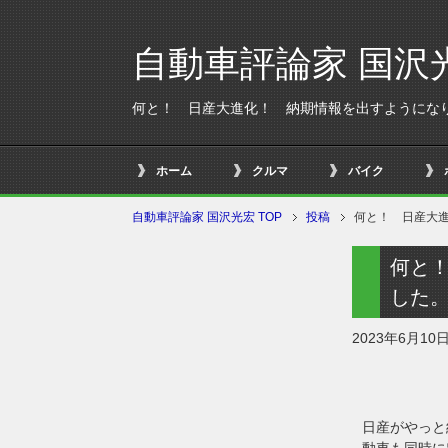
自動車評論家 国沢
何と！ 日産大進化！ 納期情報を出すようにな
ホーム
クルマ
バイク
自動車評論家 国沢光宏 TOP
投稿
何と！ 日産大
何と
した
2023年6月10
日産がやっと
動車も同時に