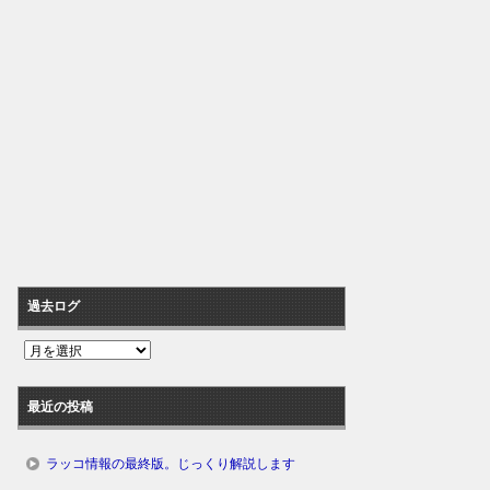
過去ログ
過
去
ロ
最近の投稿
グ
ラッコ情報の最終版。じっくり解説します