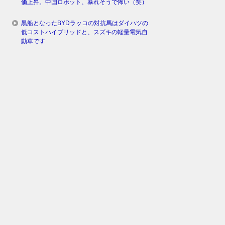
価上昇。中国ロボット、暴れそうで怖い（笑）
黒船となったBYDラッコの対抗馬はダイハツの
低コストハイブリッドと、スズキの軽量電気自
動車です