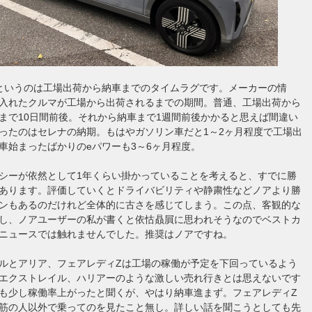
というのは工場出荷から納車までのタイムラグです。メーカーの情
入れたクルマが工場から出荷されるまでの期間。普通、工場出荷から
まで10日間前後。それから納車まで1週間前後かかると思えば間違い
ったのはセレナの納期。もはやガソリン車だと1～2ヶ月程度で工場出
車始まったばかりのeパワーも3～6ヶ月程度。
シーが依然として1年くらい掛かっていることを考えると、すでに勝
あります。評価していくとドライバビリティや静粛性などノアより勝
ンもあるのだけれど全体的に古さを感じてしまう。この点、客観的な
し、ノアユーザーの私が書くと依怙贔屓に思われそうなのでベストカ
ニュースでは触れませんでした。推奨はノアですね。
ルとアリア、フェアレディZは工場の稼働が予定を下回っているよう
エクストレイル、ハリアーのような激しい売れ行きとは思えないです
も少し稼働率上がったと聞くが、やはり納車進まず。フェアレディZ
筋の人以外で乗ってのを見たこと無し。詳しい話を聞こうとしても先