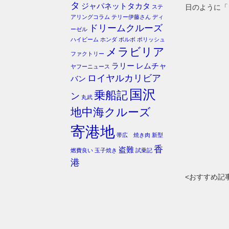
タ
ジャパネットタカタ
日のように「
ステ
アリングコラム
テリー伊藤さん
ディ
ドリームクルーズ
ーゼル
ハイビーム
ホンダ
ボルボ
ポリッシュ
メラビリア
ファクトリー
ラリー
レムチャ
ヤフーニュース
ロイヤルカリビア
バン
国沢
乗船記
ン
丸武
地中海クルーズ
寄港地
帯広 焼き肉
新型
香
盗難
燃費良い
玉子焼き
試乗記
港
<おすすめ記