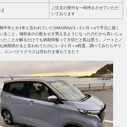
ご注文の受付を一時停止させていただ
ィZ
いております
期半年とか1年と言われていたSAKURAが1～2ヶ月＋αで手元に届く
いること。補助金の心配をせず買えるようになったのだから良いニュ
ったことが解るだけでも納期情報って大切だと私は思う。ノートとノ
も納期掛かると言われてたのに1～2ヶ月＋α程度。調べてみたらヤリ
α。コンパクトクラスは売れ行き落ちてきた？