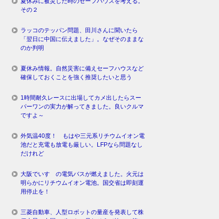
夏休みに被災した時のセーフハウスを考える。
その２
ラッコのテッパン問題、田川さんに聞いたら
「翌日に中国に伝えました」。なぜそのままな
のか判明
夏休み情報。自然災害に備えセーフハウスなど
確保しておくことを強く推奨したいと思う
1時間耐久レースに出場してカメ出したらスー
パーワンの実力が解ってきました。良いクルマ
ですよ～
外気温40度！ もはや三元系リチウムイオン電
池だと充電も放電も厳しい。LFPなら問題なし
だけれど
大阪でいすゞの電気バスが燃えました。火元は
明らかにリチウムイオン電池。国交省は即刻運
用停止を！
三菱自動車、人型ロボットの量産を発表して株