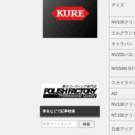
デイズ
NV100ク
エルグラン
キャラバン
NV200バネ
NISSAN GT
スカイライ
AD
NV100ク
車名などで記事検索
NT100ク
日産アリア