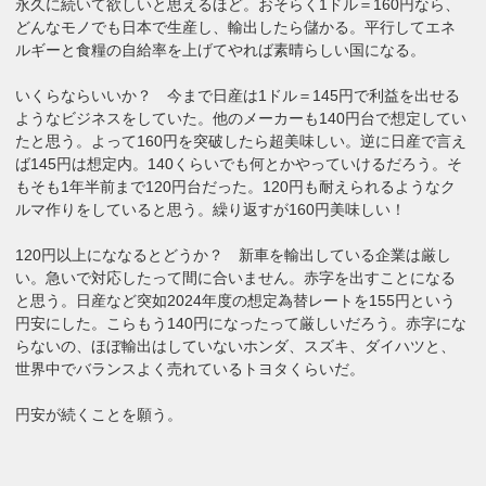
永久に続いて欲しいと思えるほど。おそらく1ドル＝160円なら、
どんなモノでも日本で生産し、輸出したら儲かる。平行してエネ
ルギーと食糧の自給率を上げてやれば素晴らしい国になる。
いくらならいいか？ 今まで日産は1ドル＝145円で利益を出せる
ようなビジネスをしていた。他のメーカーも140円台で想定してい
たと思う。よって160円を突破したら超美味しい。逆に日産で言え
ば145円は想定内。140くらいでも何とかやっていけるだろう。そ
もそも1年半前まで120円台だった。120円も耐えられるようなク
ルマ作りをしていると思う。繰り返すが160円美味しい！
120円以上にななるとどうか？ 新車を輸出している企業は厳し
い。急いで対応したって間に合いません。赤字を出すことになる
と思う。日産など突如2024年度の想定為替レートを155円という
円安にした。こらもう140円になったって厳しいだろう。赤字にな
らないの、ほぼ輸出はしていないホンダ、スズキ、ダイハツと、
世界中でバランスよく売れているトヨタくらいだ。
円安が続くことを願う。