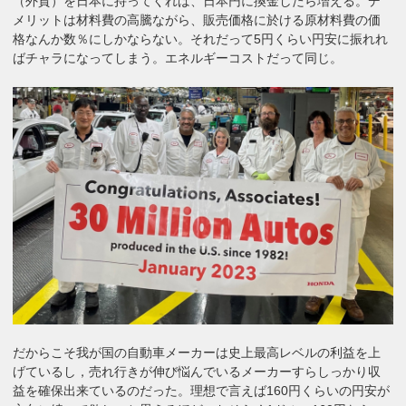
（外貨）を日本に持ってくれば、日本円に換金したら増える。デ
メリットは材料費の高騰ながら、販売価格に於ける原材料費の価
格なんか数％にしかならない。それだって5円くらい円安に振れれ
ばチャラになってしまう。エネルギーコストだって同じ。
だからこそ我が国の自動車メーカーは史上最高レベルの利益を上
げているし，売れ行きが伸び悩んでいるメーカーすらしっかり収
益を確保出来ているのだった。理想で言えば160円くらいの円安が