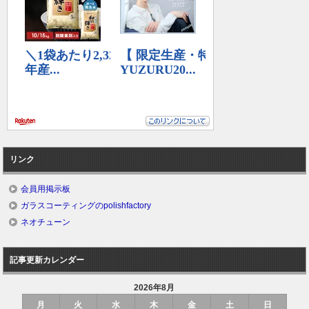
リンク
会員用掲示板
ガラスコーティングのpolishfactory
ネオチューン
記事更新カレンダー
2026年8月
月
火
水
木
金
土
日