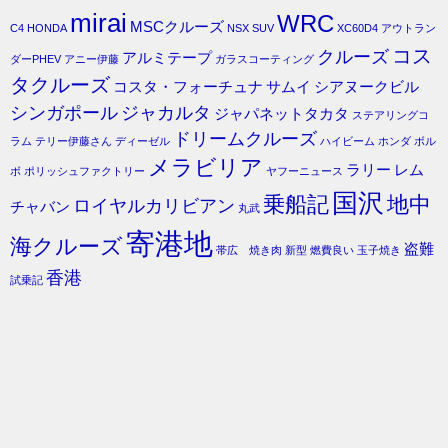
mirai
WRC
MSCクルーズ
C4
HONDA
NSX
SUV
XC60D4
アウトラン
コス
クルーズ
アルミテープ
ダーPHEV
アニー伊藤
ガラスコーティング
タクルーズ
コスタ・フォーチュナ
サムイ
シアヌークビル
シンガポール
ジャカルタ
ジャパネットタカタ
ステアリングコ
ドリームクルーズ
ラム
テリー伊藤さん
ディーゼル
ハイビーム
ホンダ
ボル
メラビリア
ラリー
レム
ボ
ポリッシュファクトリー
ヤフーニュース
国沢
乗船記
地中
ロイヤルカリビアン
チャバン
丸武
寄港地
海クルーズ
盗難
帯広 焼き肉
新型
燃費良い
玉子焼き
香港
試乗記