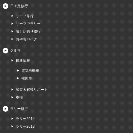
日々是修行
リーフ修行
リーフでラリー
厳しい釣り修行
おやぢバイク
クルマ
最新情報
電気自動車
韓国車
試乗＆解説リポート
車検
ラリー修行
ラリー2014
ラリー2013