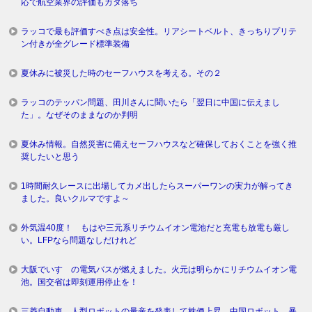
応で航空業界の評価もガタ落ち
ラッコで最も評価すべき点は安全性。リアシートベルト、きっちりプリテ
ン付きが全グレード標準装備
夏休みに被災した時のセーフハウスを考える。その２
ラッコのテッパン問題、田川さんに聞いたら「翌日に中国に伝えまし
た」。なぜそのままなのか判明
夏休み情報。自然災害に備えセーフハウスなど確保しておくことを強く推
奨したいと思う
1時間耐久レースに出場してカメ出したらスーパーワンの実力が解ってき
ました。良いクルマですよ～
外気温40度！ もはや三元系リチウムイオン電池だと充電も放電も厳し
い。LFPなら問題なしだけれど
大阪でいすゞの電気バスが燃えました。火元は明らかにリチウムイオン電
池。国交省は即刻運用停止を！
三菱自動車、人型ロボットの量産を発表して株価上昇。中国ロボット、暴