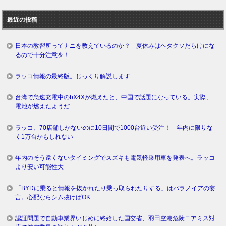
去
ロ
最近の投稿
グ
日本の教習所ってナニを教えているのか？ 夏休みはヘタクソだらけにな
るので十分注意を！
ラッコ情報の最終版。じっくり解説します
台湾で急速充電中のbX4Xが燃えたと、中国で話題になっている。実際、
電池が燃えたようだ
ラッコ、70店舗しかないのに10日間で1000台近い受注！ 年内に限りな
く1万台かもしれない
年内のそう遠くないタイミングでスズキも電気軽乗用車を発表へ。ラッコ
より安い可能性大
「BYDに乗ると情報を抜かれたり乗っ取られたりする」はパラノイアの妄
言。心配ならシム抜けばOK
認証問題で自動車業界いじめに終始した国交省、羽田空港危険ニアミス対