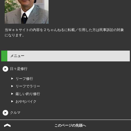
当Ｗｅｂサイトの内容を２ちゃんねるに転載／引用した方は民事訴訟の対象
になります。
メニュー
日々是修行
リーフ修行
リーフでラリー
厳しい釣り修行
おやぢバイク
クルマ
最新情報
このページの先頭へ