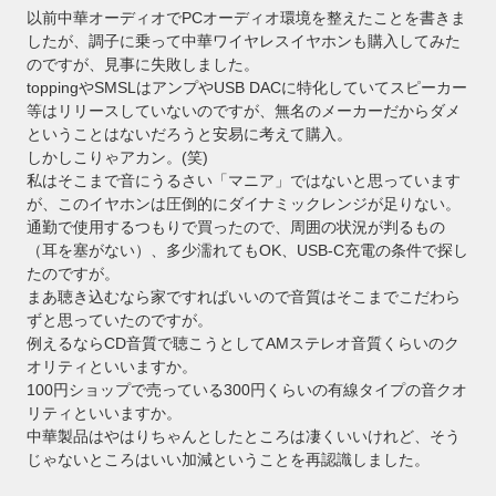
以前中華オーディオでPCオーディオ環境を整えたことを書きま
したが、調子に乗って中華ワイヤレスイヤホンも購入してみた
のですが、見事に失敗しました。
toppingやSMSLはアンプやUSB DACに特化していてスピーカー
等はリリースしていないのですが、無名のメーカーだからダメ
ということはないだろうと安易に考えて購入。
しかしこりゃアカン。(笑)
私はそこまで音にうるさい「マニア」ではないと思っています
が、このイヤホンは圧倒的にダイナミックレンジが足りない。
通勤で使用するつもりで買ったので、周囲の状況が判るもの
（耳を塞がない）、多少濡れてもOK、USB-C充電の条件で探し
たのですが。
まあ聴き込むなら家ですればいいので音質はそこまでこだわら
ずと思っていたのですが。
例えるならCD音質で聴こうとしてAMステレオ音質くらいのク
オリティといいますか。
100円ショップで売っている300円くらいの有線タイプの音クオ
リティといいますか。
中華製品はやはりちゃんとしたところは凄くいいけれど、そう
じゃないところはいい加減ということを再認識しました。