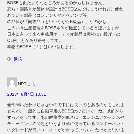
BOSEも似たようなところがあるのかもしれません。
恐らく回路とか筐体や設計はBOSEなんでしょうけれど、使わ
れている部品（コンデンサやオペアンプ等）
の品位が「同等品（といいながらB級品）」なのかも。
こういう生産管理をBOSE本体が徹底していると違いますが、
日本に入って来る車載用オーディオ製品は商社に丸投げ（の
OEM）とかあり得そうです。
本物のBOSE（？）はいい音します。
返信
NRT
より:
2023年6月4日 10:31
全部聞いたわけじゃないので中には良いのもあるのかもしれま
せんが、一般的に自動車用のBOSEはひどいですね。以前から
ずっとそうです。あの解像度の低さは、エンジニアのセンスや
チューニングの問題というより単に使っているコンポーネント
のグレードが低い（コストがかかっていない）だけかと思いま