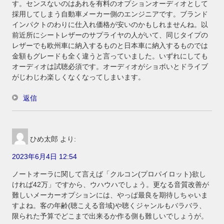
す。センスないのはあれを有料のオプションオーディオとして
採用してしまう自動車メーカー側のエンジニアです。ブランド
インパクトのわりに仕入れ価格が安いのかもしれませんね。以
前近所にシートレザーのサプライヤの人がいて、同じタイプの
レザーでも欧州車に納入するものと日本車に納入するものでは
金額もグレードも全く違うと言っていました。いずれにしても
オーディオは試聴必須です。オーディオがショボいとドライブ
がじわじわ楽しくなくなってしまいます。
返信
ひめ太郎
より:
2023年6月4日 12:54
ノートオーラに関して言えば「クルコン(プロパイロット)欲し
ければ42万」ですから、ウハウハでしょう。更なる音質改善が
難しいメーカーオプションには、やっぱ最良を期待しちゃいま
すよね。客の年齢(聴こえる音域)や聴くジャンルもバラバラ、
限られた予算でどこまで出来るか作る側も難しいでしょうが。