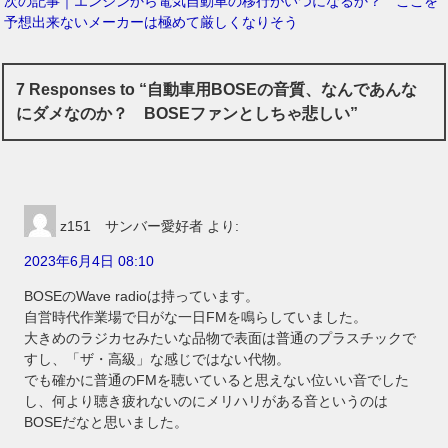
次の記事｜エンジンから電気自動車の移行がいつになるか？ ここを
予想出来ないメーカーは極めて厳しくなりそう
7 Responses to “自動車用BOSEの音質、なんであんな
にダメなのか？ BOSEファンとしちゃ悲しい”
z151 サンバー愛好者
より:
2023年6月4日 08:10
BOSEのWave radioは持っています。
自営時代作業場で日がな一日FMを鳴らしていました。
大きめのラジカセみたいな品物で表面は普通のプラスチックで
すし、「ザ・高級」な感じではない代物。
でも確かに普通のFMを聴いていると思えない位いい音でした
し、何より聴き疲れないのにメリハリがある音というのは
BOSEだなと思いました。