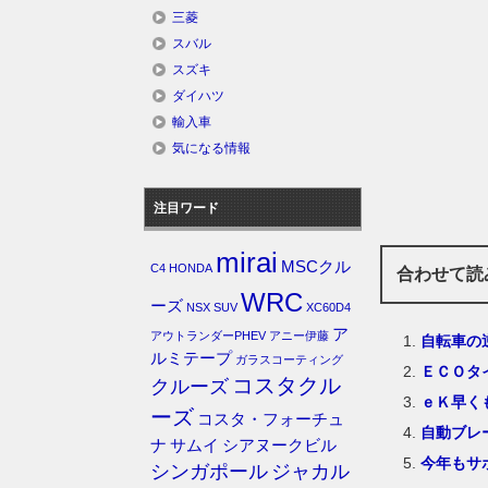
三菱
スバル
スズキ
ダイハツ
輸入車
気になる情報
注目ワード
mirai
MSCクル
C4
HONDA
合わせて読
WRC
ーズ
NSX
SUV
XC60D4
ア
アウトランダーPHEV
アニー伊藤
自転車の
ルミテープ
ガラスコーティング
ＥＣＯタ
コスタクル
クルーズ
ｅＫ早く
ーズ
コスタ・フォーチュ
自動ブレ
ナ
サムイ
シアヌークビル
今年もサ
シンガポール
ジャカル