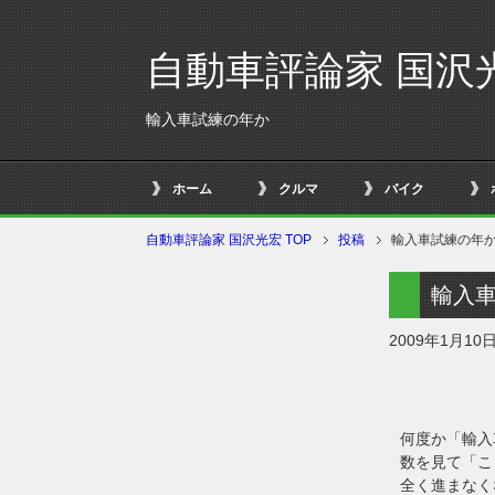
自動車評論家 国沢
輸入車試練の年か
ホーム
クルマ
バイク
自動車評論家 国沢光宏 TOP
投稿
輸入車試練の年
輸入
2009年1月10
何度か「輸入
数を見て「こ
全く進まなく