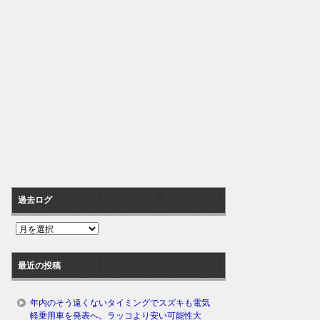
過去ログ
過
去
ロ
最近の投稿
グ
年内のそう遠くないタイミングでスズキも電気
軽乗用車を発表へ。ラッコより安い可能性大