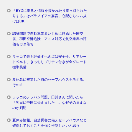
「BYDに乗ると情報を抜かれたり乗っ取られた
りする」はパラノイアの妄言。心配ならシム抜
けばOK
認証問題で自動車業界いじめに終始した国交
省、羽田空港危険ニアミス対応で航空業界の評
価もガタ落ち
ラッコで最も評価すべき点は安全性。リアシー
トベルト、きっちりプリテン付きが全グレード
標準装備
夏休みに被災した時のセーフハウスを考える。
その２
ラッコのテッパン問題、田川さんに聞いたら
「翌日に中国に伝えました」。なぜそのままな
のか判明
夏休み情報。自然災害に備えセーフハウスなど
確保しておくことを強く推奨したいと思う