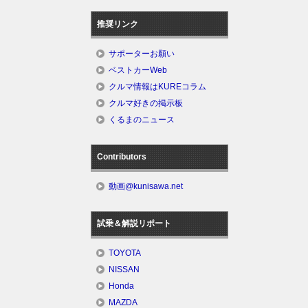
推奨リンク
サポーターお願い
ベストカーWeb
クルマ情報はKUREコラム
クルマ好きの掲示板
くるまのニュース
Contributors
動画@kunisawa.net
試乗＆解説リポート
TOYOTA
NISSAN
Honda
MAZDA