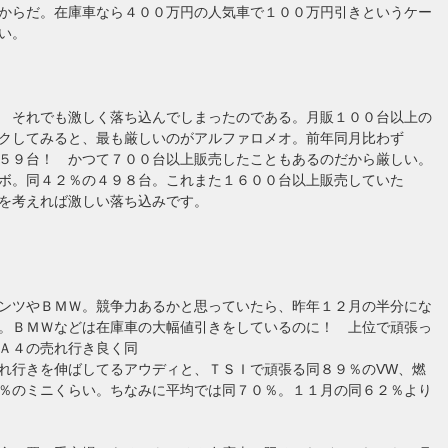
からだ。在庫車なら４００万円の人気車で１００万円引きというケー
い。
 それでも激しく落ち込んでしまったのである。月販１００台以上の
クしてみると、最も厳しいのがアルファロメオ。前年同月比わず
５９台！ かつて７００台以上販売したこともあるのだから厳しい。
ボ。同４２％の４９８台。これまた１６００台以上販売していた
を考えれば激しい落ち込みです。
ンツやＢＭＷ。競争力あるかと思っていたら、昨年１２月の半分にな
。ＢＭＷなどは在庫車の大幅値引きをしているのに！ 上位で頑張っ
Ａ４の売れ行き良く同
れ行きを伸ばしてるアウディと、ＴＳＩで頑張る同８９％のVW、燃
％のミニくらい。ちなみに平均では同７０％。１１月の同６２％より