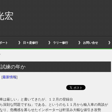
光宏
ボート
日々是修行
ラリー修行
お問い合せ
か
車試練の年か
日
[
最新情報
]
車は厳しい」と書いてきたが、１２月の登録台
ら深刻な問題ですね」である。というのも１１月から輸入車の商談が
なり、危機感を募らせたインポーターは軒並み大幅な値引き攻勢