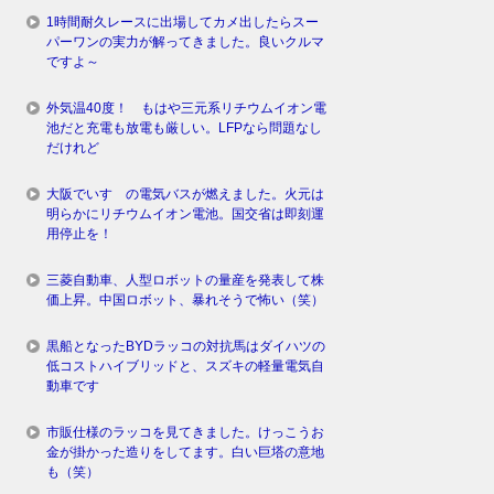
1時間耐久レースに出場してカメ出したらスー
パーワンの実力が解ってきました。良いクルマ
ですよ～
外気温40度！ もはや三元系リチウムイオン電
池だと充電も放電も厳しい。LFPなら問題なし
だけれど
大阪でいすゞの電気バスが燃えました。火元は
明らかにリチウムイオン電池。国交省は即刻運
用停止を！
三菱自動車、人型ロボットの量産を発表して株
価上昇。中国ロボット、暴れそうで怖い（笑）
黒船となったBYDラッコの対抗馬はダイハツの
低コストハイブリッドと、スズキの軽量電気自
動車です
市販仕様のラッコを見てきました。けっこうお
金が掛かった造りをしてます。白い巨塔の意地
も（笑）