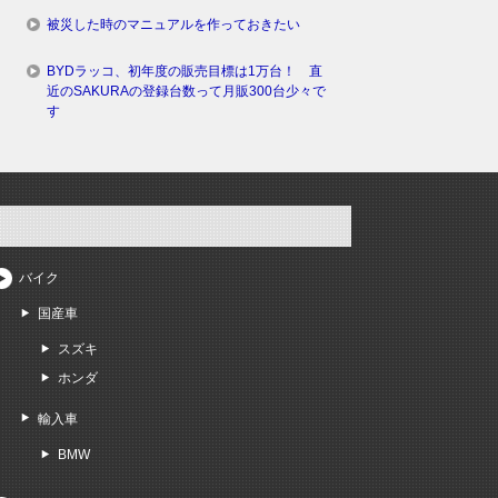
被災した時のマニュアルを作っておきたい
BYDラッコ、初年度の販売目標は1万台！ 直
近のSAKURAの登録台数って月販300台少々で
す
バイク
国産車
スズキ
ホンダ
輸入車
BMW