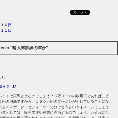
月１０日
月１１日
nses to “輸入車試練の年か”
より:
0日 21:42
パクトは実際どうなのでしょう？３万ユーロの欧州車であれば、ピ
０円の円高ですから、１５０万円のマージンが生じていることにな
れをインポーターとディーラーで分け合うというイメージでしょう
い道としては、販売支援や経費に充当するのでしょう。いずれにし