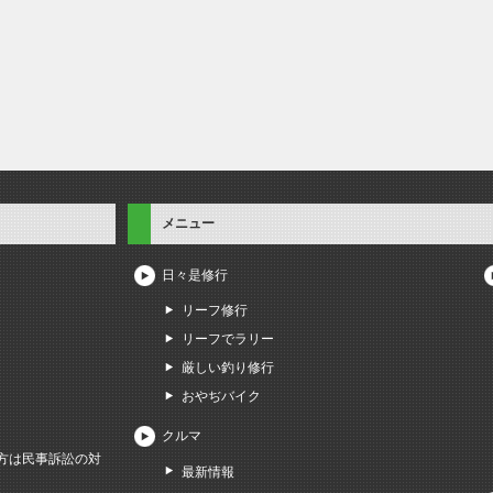
メニュー
日々是修行
リーフ修行
リーフでラリー
厳しい釣り修行
おやぢバイク
クルマ
方は民事訴訟の対
最新情報