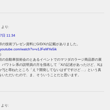
F
より:
7日 11:34
群の技術プレゼン資料にG/D/Xの記載がありました。
w.youtube.com/watch?v=v1JFeMYe5ik
り）
前の自動車技術会のとあるイベントでのマツダのラージ商品群の展
、パワトレ系の説明員の方を指名して「Xの記述があったけど、Xは
か?]と尋ねたところ「え？開発してないはずですけど…」という真
をいただいたので、ま、そういうことだと思います。
より: