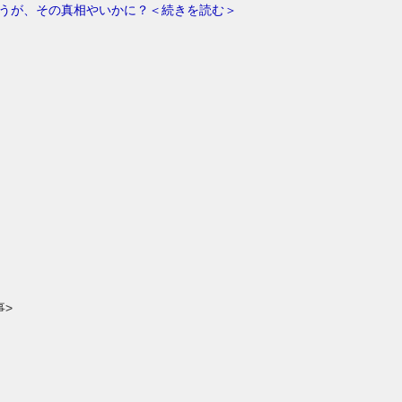
うが、その真相やいかに？＜続きを読む＞
事>