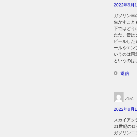
2022年9月1
ガソリン車
生かすこと
下ではどう
ただ、昔は
ピールした
ールやエン
いうのは同
というのは
返信
z15
2022年9月1
スカイアク
21世紀の
ガソリンエ