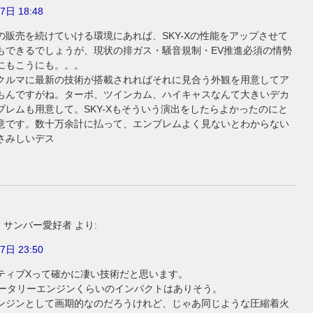
7日 18:48
の販売を続けていける環境にあれば、SKY-Xの性能をアップさせて
もできるでしょうが、現状の排ガス・騒音規制・EV推進必須の情勢
にもこうにも。。。
クルマに最新の技術が搭載されればそれに見合う外観を用意してア
もんですがね。ターボ、ツインカム、ハイキャスなんて大きいデカ
ブレムも用意して。SKY-Xもそういう演出をしたらよかったのにと
意です。数十万余計に払って、エンブレムよく見ないとわからない
さみしいデス
1 サンバー愛好者
より:
7日 23:50
ティブXって確かに凄い技術だと思います。
ロータリーエンジンくらいのインパクトはありそう。
ンジンとして画期的なのだろうけれど、じゃあ同じような圧縮着火