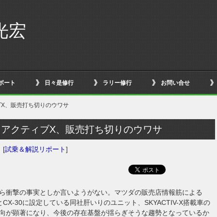
光宏
ボート
日々是修行
ラリー修行
お問い合せ
ブX、販売打ち切りのウワサ
イアクティブX、販売打ち切りのウワサ
日
[
試乗＆解説リポート
]
ら衝撃の事実としか言いようがない。マツダの販売店情報筋による
CX-30に設定している同社肝いりのユニット、SKYACTIV-X搭載車の
向が顕著になり、今後の存在基盤が揺らぎそうな趨勢となっているか