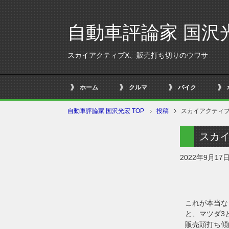
自動車評論家 国沢
スカイアクティブX、販売打ち切りのウワサ
ホーム
クルマ
バイク
自動車評論家 国沢光宏 TOP
投稿
スカイアクティ
スカ
2022年9月17
これが本当な
と、マツダ3と
販売頭打ち傾