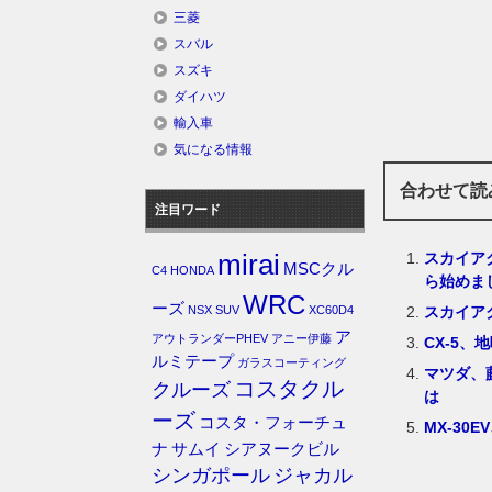
三菱
スバル
スズキ
ダイハツ
輸入車
気になる情報
合わせて読
注目ワード
スカイア
mirai
MSCクル
C4
HONDA
ら始めま
WRC
ーズ
スカイア
NSX
SUV
XC60D4
ア
アウトランダーPHEV
アニー伊藤
CX-5
ルミテープ
ガラスコーティング
マツダ、
コスタクル
クルーズ
は
ーズ
コスタ・フォーチュ
MX-3
ナ
サムイ
シアヌークビル
シンガポール
ジャカル