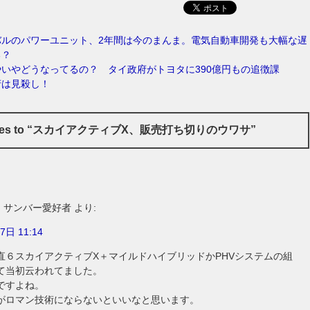
バルのパワーユニット、2年間は今のまんま。電気自動車開発も大幅な遅
る？
いやどうなってるの？ タイ政府がトヨタに390億円もの追徴課
府は見殺し！
onses to “スカイアクティブX、販売打ち切りのウワサ”
1 サンバー愛好者
より:
7日 11:14
直６スカイアクティブX＋マイルドハイブリッドかPHVシステムの組
て当初云われてました。
ですよね。
がロマン技術にならないといいなと思います。