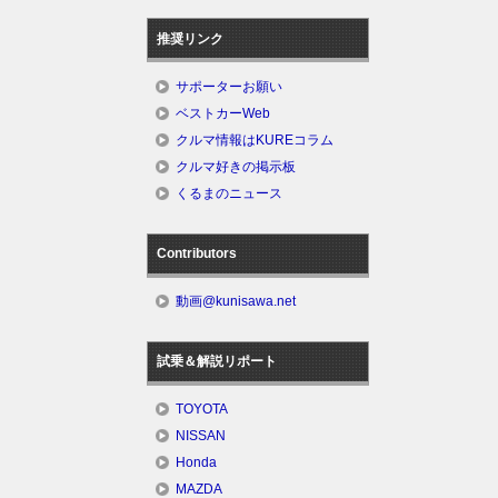
推奨リンク
サポーターお願い
ベストカーWeb
クルマ情報はKUREコラム
クルマ好きの掲示板
くるまのニュース
Contributors
動画@kunisawa.net
試乗＆解説リポート
TOYOTA
NISSAN
Honda
MAZDA