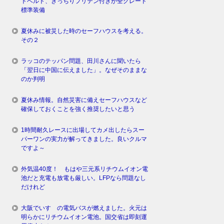
トベルト、きっちりプリテン付きが全グレード
標準装備
夏休みに被災した時のセーフハウスを考える。
その２
ラッコのテッパン問題、田川さんに聞いたら
「翌日に中国に伝えました」。なぜそのままな
のか判明
夏休み情報。自然災害に備えセーフハウスなど
確保しておくことを強く推奨したいと思う
1時間耐久レースに出場してカメ出したらスー
パーワンの実力が解ってきました。良いクルマ
ですよ～
外気温40度！ もはや三元系リチウムイオン電
池だと充電も放電も厳しい。LFPなら問題なし
だけれど
大阪でいすゞの電気バスが燃えました。火元は
明らかにリチウムイオン電池。国交省は即刻運