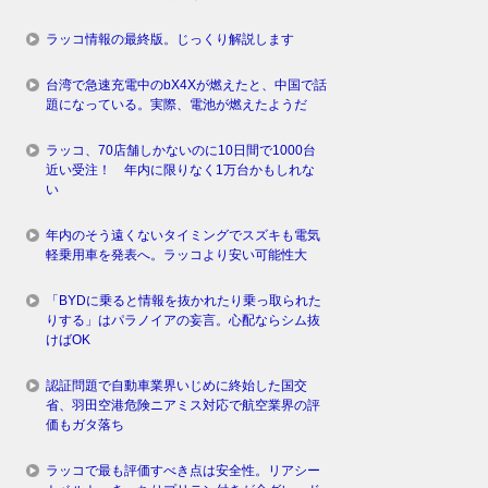
ラッコ情報の最終版。じっくり解説します
台湾で急速充電中のbX4Xが燃えたと、中国で話
題になっている。実際、電池が燃えたようだ
ラッコ、70店舗しかないのに10日間で1000台
近い受注！ 年内に限りなく1万台かもしれな
い
年内のそう遠くないタイミングでスズキも電気
軽乗用車を発表へ。ラッコより安い可能性大
「BYDに乗ると情報を抜かれたり乗っ取られた
りする」はパラノイアの妄言。心配ならシム抜
けばOK
認証問題で自動車業界いじめに終始した国交
省、羽田空港危険ニアミス対応で航空業界の評
価もガタ落ち
ラッコで最も評価すべき点は安全性。リアシー