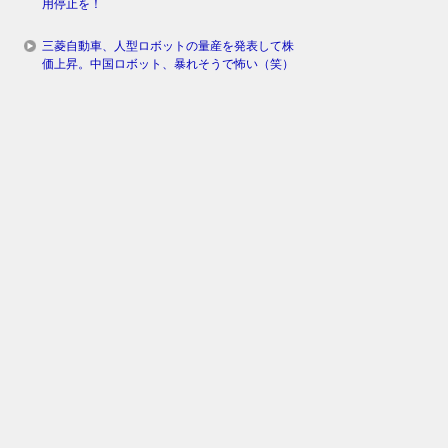
用停止を！
三菱自動車、人型ロボットの量産を発表して株
価上昇。中国ロボット、暴れそうで怖い（笑）