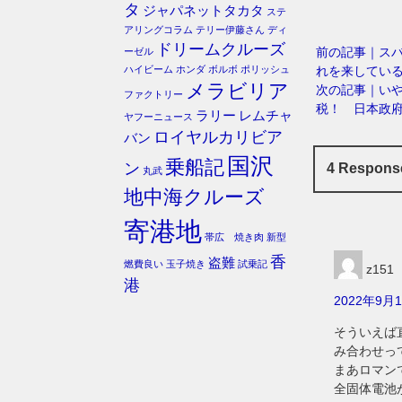
タ
ジャパネットタカタ
ステ
アリングコラム
テリー伊藤さん
ディ
ドリームクルーズ
前の記事｜ス
ーゼル
れを来してい
ハイビーム
ホンダ
ボルボ
ポリッシュ
メラビリア
次の記事｜いや
ファクトリー
税！ 日本政
ラリー
レムチャ
ヤフーニュース
ロイヤルカリビア
バン
国沢
乗船記
ン
4 Resp
丸武
地中海クルーズ
寄港地
帯広 焼き肉
新型
香
盗難
燃費良い
玉子焼き
試乗記
z15
港
2022年9月1
そういえば
み合わせっ
まあロマン
全固体電池