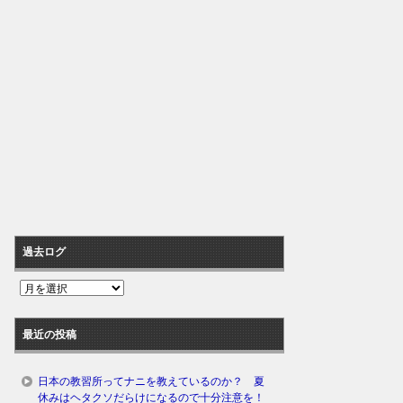
過去ログ
過
去
ロ
最近の投稿
グ
日本の教習所ってナニを教えているのか？ 夏
休みはヘタクソだらけになるので十分注意を！