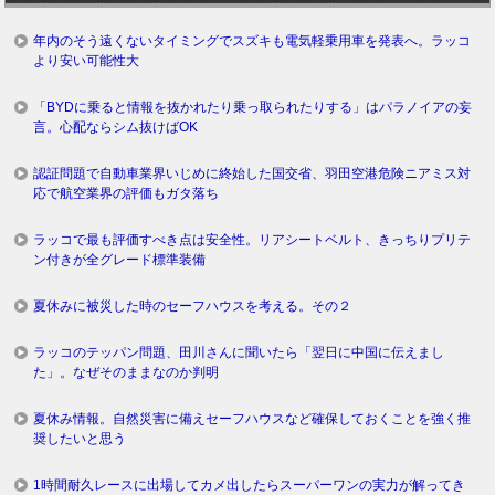
年内のそう遠くないタイミングでスズキも電気軽乗用車を発表へ。ラッコ
より安い可能性大
「BYDに乗ると情報を抜かれたり乗っ取られたりする」はパラノイアの妄
言。心配ならシム抜けばOK
認証問題で自動車業界いじめに終始した国交省、羽田空港危険ニアミス対
応で航空業界の評価もガタ落ち
ラッコで最も評価すべき点は安全性。リアシートベルト、きっちりプリテ
ン付きが全グレード標準装備
夏休みに被災した時のセーフハウスを考える。その２
ラッコのテッパン問題、田川さんに聞いたら「翌日に中国に伝えまし
た」。なぜそのままなのか判明
夏休み情報。自然災害に備えセーフハウスなど確保しておくことを強く推
奨したいと思う
1時間耐久レースに出場してカメ出したらスーパーワンの実力が解ってき