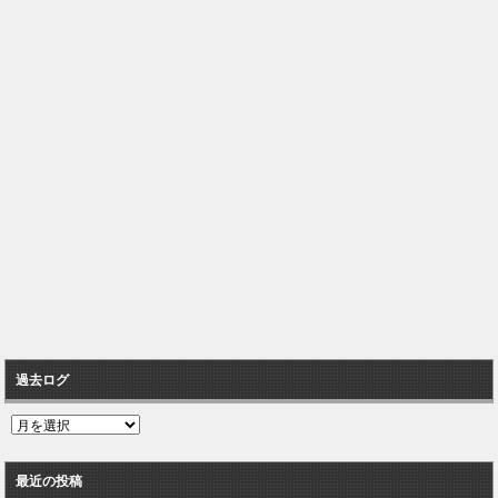
過去ログ
過
去
ロ
最近の投稿
グ