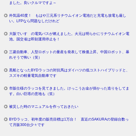
ました。良いクルマですよ～
外気温40度！ もはや三元系リチウムイオン電池だと充電も放電も厳し
い。LFPなら問題なしだけれど
大阪でいすゞの電気バスが燃えました。火元は明らかにリチウムイオン電
池。国交省は即刻運用停止を！
三菱自動車、人型ロボットの量産を発表して株価上昇。中国ロボット、暴
れそうで怖い（笑）
黒船となったBYDラッコの対抗馬はダイハツの低コストハイブリッドと、
スズキの軽量電気自動車です
市販仕様のラッコを見てきました。けっこうお金が掛かった造りをしてま
す。白い巨塔の意地も（笑）
被災した時のマニュアルを作っておきたい
BYDラッコ、初年度の販売目標は1万台！ 直近のSAKURAの登録台数っ
て月販300台少々です