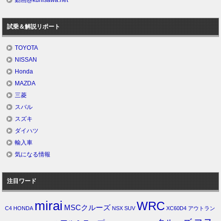
試乗＆解説リポート
TOYOTA
NISSAN
Honda
MAZDA
三菱
スバル
スズキ
ダイハツ
輸入車
気になる情報
注目ワード
mirai
WRC
MSCクルーズ
C4
HONDA
NSX
SUV
XC60D4
アウトラン