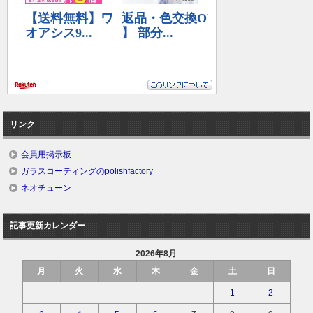
リンク
会員用掲示板
ガラスコーティングのpolishfactory
ネオチューン
記事更新カレンダー
2026年8月
月
火
水
木
金
土
日
1
2