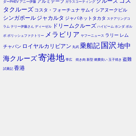
コス
クルーズ
アルミテープ
ダーPHEV
アニー伊藤
ガラスコーティング
タクルーズ
コスタ・フォーチュナ
サムイ
シアヌークビル
シンガポール
ジャカルタ
ジャパネットタカタ
ステアリングコ
ドリームクルーズ
ラム
テリー伊藤さん
ディーゼル
ハイビーム
ホンダ
ボル
メラビリア
ラリー
レム
ボ
ポリッシュファクトリー
ヤフーニュース
国沢
乗船記
地中
ロイヤルカリビアン
チャバン
丸武
寄港地
海クルーズ
盗難
帯広 焼き肉
新型
燃費良い
玉子焼き
香港
試乗記