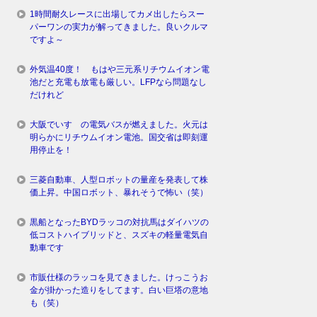
1時間耐久レースに出場してカメ出したらスー
パーワンの実力が解ってきました。良いクルマ
ですよ～
外気温40度！ もはや三元系リチウムイオン電
池だと充電も放電も厳しい。LFPなら問題なし
だけれど
大阪でいすゞの電気バスが燃えました。火元は
明らかにリチウムイオン電池。国交省は即刻運
用停止を！
三菱自動車、人型ロボットの量産を発表して株
価上昇。中国ロボット、暴れそうで怖い（笑）
黒船となったBYDラッコの対抗馬はダイハツの
低コストハイブリッドと、スズキの軽量電気自
動車です
市販仕様のラッコを見てきました。けっこうお
金が掛かった造りをしてます。白い巨塔の意地
も（笑）