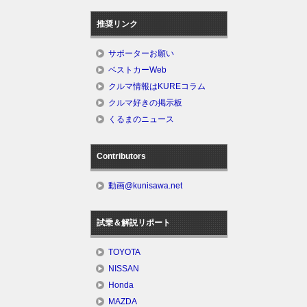
推奨リンク
サポーターお願い
ベストカーWeb
クルマ情報はKUREコラム
クルマ好きの掲示板
くるまのニュース
Contributors
動画@kunisawa.net
試乗＆解説リポート
TOYOTA
NISSAN
Honda
MAZDA