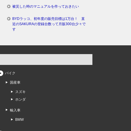
被災した時のマニュアルを作っておきたい
BYDラッコ、初年度の販売目標は1万台！ 直
近のSAKURAの登録台数って月販300台少々で
す
バイク
国産車
スズキ
ホンダ
輸入車
BMW