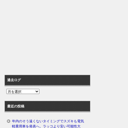
過去ログ
過
去
ロ
最近の投稿
グ
年内のそう遠くないタイミングでスズキも電気
軽乗用車を発表へ。ラッコより安い可能性大