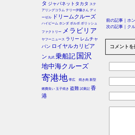
タ
ジャパネットタカタ
ステ
アリングコラム
テリー伊藤さん
ディ
ドリームクルーズ
ーゼル
前の記事｜ホ
ハイビーム
ホンダ
ボルボ
ポリッシュ
次の記事｜ク
メラビリア
ファクトリー
ラリー
レムチャ
ヤフーニュース
ロイヤルカリビア
バン
コメントを
国沢
乗船記
ン
丸武
地中海クルーズ
寄港地
帯広 焼き肉
新型
香
盗難
燃費良い
玉子焼き
試乗記
港