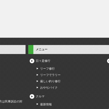
メニュー
日々是修行
リーフ修行
リーフでラリー
厳しい釣り修行
おやぢバイク
クルマ
方は民事訴訟の対
最新情報