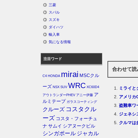
三菱
スバル
スズキ
ダイハツ
輸入車
気になる情報
注目ワード
合わせて読
mirai
MSCクル
C4
HONDA
WRC
ーズ
NSX
SUV
XC60D4
ミライと
ア
アウトランダーPHEV
アニー伊藤
アメリカ
ルミテープ
ガラスコーティング
盗難車ワ
コスタクル
クルーズ
ジェネシ
ーズ
コスタ・フォーチュ
クルマは
ナ
サムイ
シアヌークビル
シンガポール
ジャカル