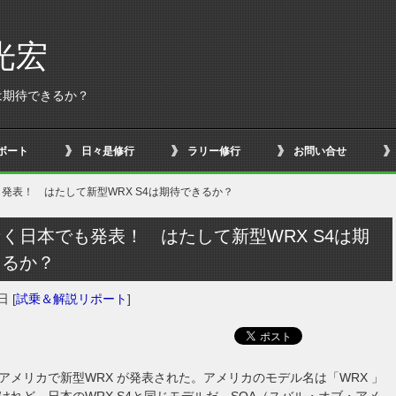
光宏
は期待できるか？
ボート
日々是修行
ラリー修行
お問い合せ
発表！ はたして新型WRX S4は期待できるか？
く日本でも発表！ はたして新型WRX S4は期
きるか？
0日
[
試乗＆解説リポート
]
アメリカで新型WRX が発表された。アメリカのモデル名は「WRX 」
けれど、日本のWRX S4と同じモデルだ。SOA（スバル・オブ・アメ