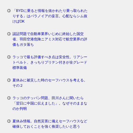
「BYDに乗ると情報を抜かれたり乗っ取られた
りする」はパラノイアの妄言。心配ならシム抜
けばOK
認証問題で自動車業界いじめに終始した国交
省、羽田空港危険ニアミス対応で航空業界の評
価もガタ落ち
ラッコで最も評価すべき点は安全性。リアシー
トベルト、きっちりプリテン付きが全グレード
標準装備
夏休みに被災した時のセーフハウスを考える。
その２
ラッコのテッパン問題、田川さんに聞いたら
「翌日に中国に伝えました」。なぜそのままな
のか判明
夏休み情報。自然災害に備えセーフハウスなど
確保しておくことを強く推奨したいと思う