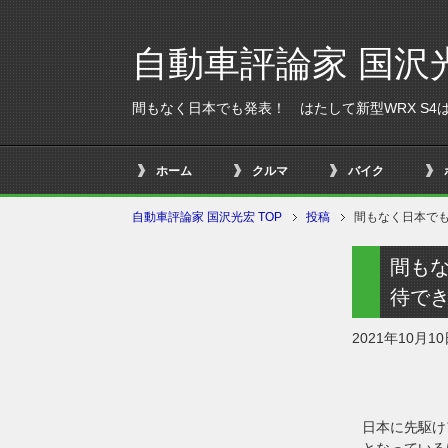
自動車評論家 国沢
間もなく日本でも発表！ はたして新型WRX S4
ホーム
クルマ
バイク
自動車評論家 国沢光宏 TOP
投稿
間もなく日本でも
間もな
待で
2021年10月1
日本に先駆け
となっている