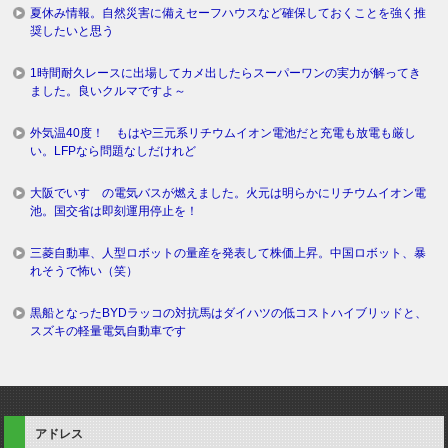
夏休み情報。自然災害に備えセーフハウスなど確保しておくことを強く推
奨したいと思う
1時間耐久レースに出場してカメ出したらスーパーワンの実力が解ってき
ました。良いクルマですよ～
外気温40度！ もはや三元系リチウムイオン電池だと充電も放電も厳し
い。LFPなら問題なしだけれど
大阪でいすゞの電気バスが燃えました。火元は明らかにリチウムイオン電
池。国交省は即刻運用停止を！
三菱自動車、人型ロボットの量産を発表して株価上昇。中国ロボット、暴
れそうで怖い（笑）
黒船となったBYDラッコの対抗馬はダイハツの低コストハイブリッドと、
スズキの軽量電気自動車です
アドレス