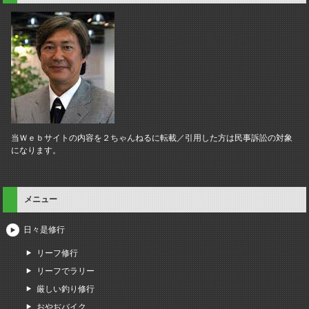
当Ｗｅｂサイトの内容を２ちゃんねるに転載／引用した方は民事訴訟の対象
になります。
メニュー
日々是修行
リーフ修行
リーフでラリー
厳しい釣り修行
おやぢバイク