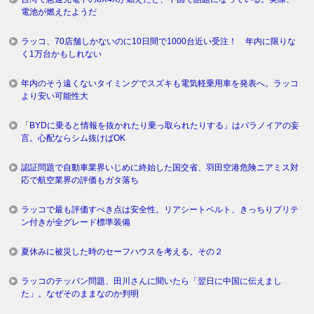
電池が燃えたようだ
ラッコ、70店舗しかないのに10日間で1000台近い受注！ 年内に限りな
く1万台かもしれない
年内のそう遠くないタイミングでスズキも電気軽乗用車を発表へ。ラッコ
より安い可能性大
「BYDに乗ると情報を抜かれたり乗っ取られたりする」はパラノイアの妄
言。心配ならシム抜けばOK
認証問題で自動車業界いじめに終始した国交省、羽田空港危険ニアミス対
応で航空業界の評価もガタ落ち
ラッコで最も評価すべき点は安全性。リアシートベルト、きっちりプリテ
ン付きが全グレード標準装備
夏休みに被災した時のセーフハウスを考える。その２
ラッコのテッパン問題、田川さんに聞いたら「翌日に中国に伝えまし
た」。なぜそのままなのか判明