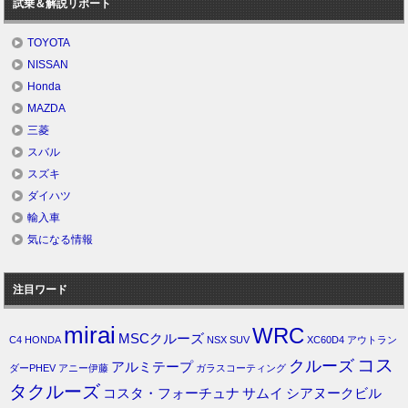
試乗＆解説リポート
TOYOTA
NISSAN
Honda
MAZDA
三菱
スバル
スズキ
ダイハツ
輸入車
気になる情報
注目ワード
mirai
WRC
MSCクルーズ
C4
HONDA
NSX
SUV
XC60D4
アウトラン
コス
クルーズ
アルミテープ
ダーPHEV
アニー伊藤
ガラスコーティング
タクルーズ
コスタ・フォーチュナ
サムイ
シアヌークビル