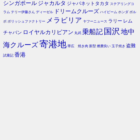
シンガポール
ジャカルタ
ジャパネットタカタ
ステアリングコ
ドリームクルーズ
ラム
テリー伊藤さん
ディーゼル
ハイビーム
ホンダ
ボル
メラビリア
ラリー
レム
ボ
ポリッシュファクトリー
ヤフーニュース
国沢
乗船記
地中
ロイヤルカリビアン
チャバン
丸武
寄港地
海クルーズ
盗難
帯広 焼き肉
新型
燃費良い
玉子焼き
香港
試乗記