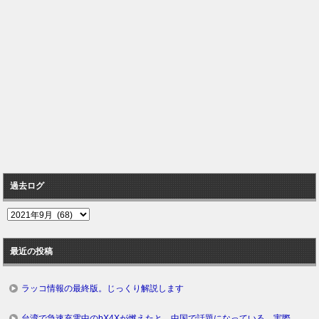
過去ログ
過
去
ロ
最近の投稿
グ
ラッコ情報の最終版。じっくり解説します
台湾で急速充電中のbX4Xが燃えたと、中国で話題になっている。実際、