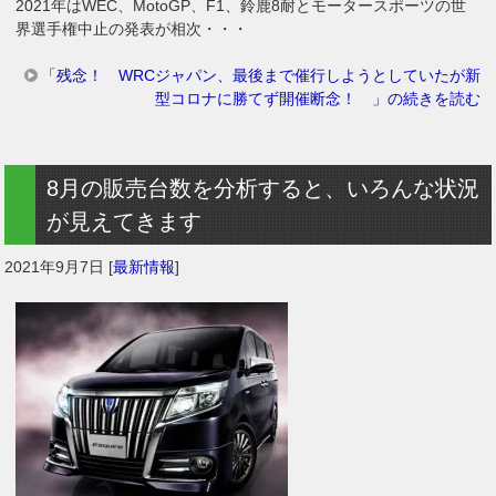
2021年はWEC、MotoGP、F1、鈴鹿8耐とモータースポーツの世
界選手権中止の発表が相次・・・
「残念！ WRCジャパン、最後まで催行しようとしていたが新
型コロナに勝てず開催断念！ 」の続きを読む
8月の販売台数を分析すると、いろんな状況
が見えてきます
2021年9月7日
[
最新情報
]