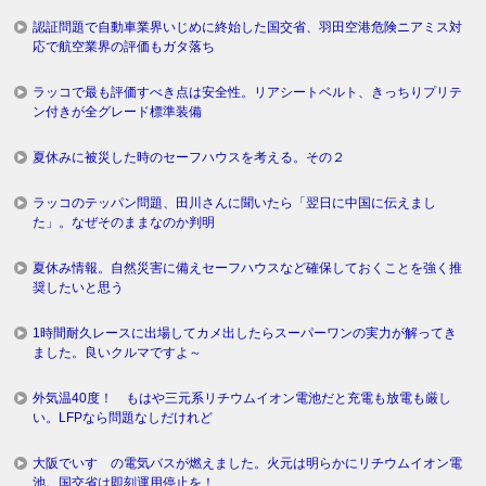
認証問題で自動車業界いじめに終始した国交省、羽田空港危険ニアミス対
応で航空業界の評価もガタ落ち
ラッコで最も評価すべき点は安全性。リアシートベルト、きっちりプリテ
ン付きが全グレード標準装備
夏休みに被災した時のセーフハウスを考える。その２
ラッコのテッパン問題、田川さんに聞いたら「翌日に中国に伝えまし
た」。なぜそのままなのか判明
夏休み情報。自然災害に備えセーフハウスなど確保しておくことを強く推
奨したいと思う
1時間耐久レースに出場してカメ出したらスーパーワンの実力が解ってき
ました。良いクルマですよ～
外気温40度！ もはや三元系リチウムイオン電池だと充電も放電も厳し
い。LFPなら問題なしだけれど
大阪でいすゞの電気バスが燃えました。火元は明らかにリチウムイオン電
池。国交省は即刻運用停止を！