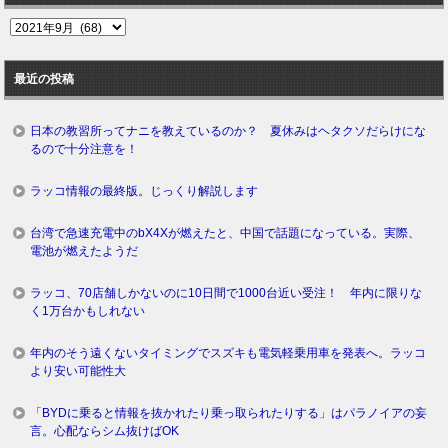
過
去
ロ
最近の投稿
グ
日本の教習所ってナニを教えているのか？ 夏休みはヘタクソだらけにな
るので十分注意を！
ラッコ情報の最終版。じっくり解説します
台湾で急速充電中のbX4Xが燃えたと、中国で話題になっている。実際、
電池が燃えたようだ
ラッコ、70店舗しかないのに10日間で1000台近い受注！ 年内に限りな
く1万台かもしれない
年内のそう遠くないタイミングでスズキも電気軽乗用車を発表へ。ラッコ
より安い可能性大
「BYDに乗ると情報を抜かれたり乗っ取られたりする」はパラノイアの妄
言。心配ならシム抜けばOK