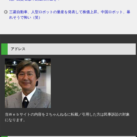
三菱自動車、人型ロボットの量産を発表して株価上昇。中国ロボット、暴
れそうで怖い（笑）
アドレス
当Ｗｅｂサイトの内容を２ちゃんねるに転載／引用した方は民事訴訟の対象
になります。