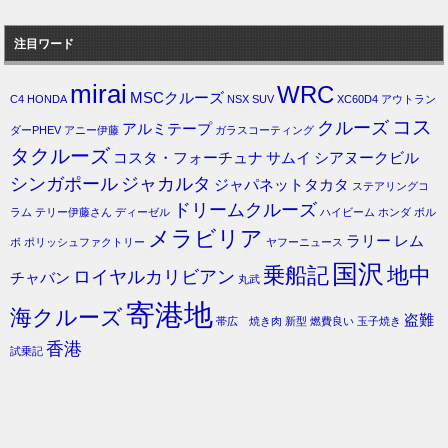
注目ワード
mirai
WRC
MSCクルーズ
C4
HONDA
NSX
SUV
XC60D4
アウトラン
コス
クルーズ
アルミテープ
ダーPHEV
アニー伊藤
ガラスコーティング
タクルーズ
コスタ・フォーチュナ
サムイ
シアヌークビル
シンガポール
ジャカルタ
ジャパネットタカタ
ステアリングコ
ドリームクルーズ
ラム
テリー伊藤さん
ディーゼル
ハイビーム
ホンダ
ボル
メラビリア
ラリー
レム
ボ
ポリッシュファクトリー
ヤフーニュース
国沢
乗船記
地中
ロイヤルカリビアン
チャバン
丸武
寄港地
海クルーズ
盗難
帯広 焼き肉
新型
燃費良い
玉子焼き
香港
試乗記