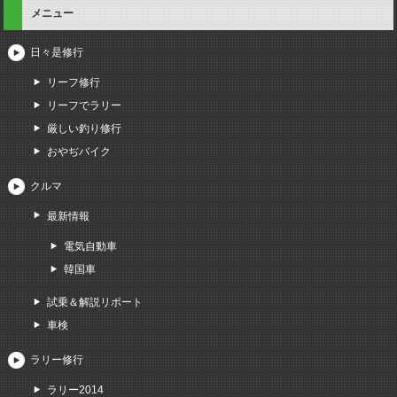
メニュー
日々是修行
リーフ修行
リーフでラリー
厳しい釣り修行
おやぢバイク
クルマ
最新情報
電気自動車
韓国車
試乗＆解説リポート
車検
ラリー修行
ラリー2014