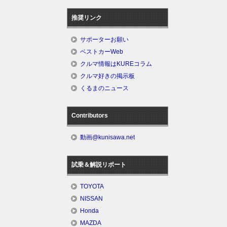
推奨リンク
サポーターお願い
ベストカーWeb
クルマ情報はKUREコラム
クルマ好きの掲示板
くるまのニュース
Contributors
動画@kunisawa.net
試乗＆解説リポート
TOYOTA
NISSAN
Honda
MAZDA