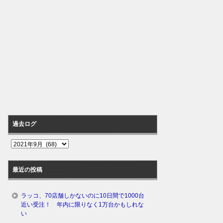
過去ログ
過
去
ロ
最近の投稿
グ
ラッコ、70店舗しかないのに10日間で1000台
近い受注！ 年内に限りなく1万台かもしれな
い