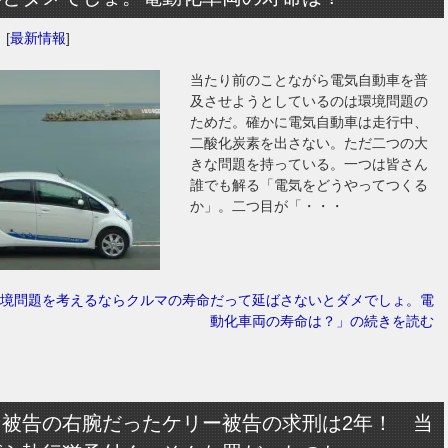
日
[
最新情報
]
当たり前のことながら電気自動車を普
及させようとしているのは環境問題の
ためだ。確かに電気自動車は走行中、
二酸化炭素を出さない。ただ二つの大
きな問題を持っている。一つは皆さん
誰でも解る「電気をどうやってつくる
か」。二つ目が「・・・
境問題を考えるならクルマの寿命だって延ばさないとダメでしょ。電
動化車両の寿命は？」の続きを読む
ン被告の右腕だったケリー被告の求刑は2年！ 当