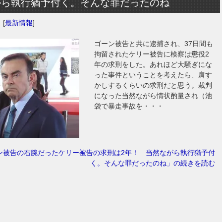
がら執行猶予付く。そんな罪だったのね
日
[
最新情報
]
ゴーン被告と共に逮捕され、37日間も
拘留されたケリー被告に検察は懲役2
年の求刑をした。あれほど大騒ぎにな
った事件ということを考えたら、肩す
かしするくらいの求刑だと思う。裁判
になった当然ながら情状酌量され（池
袋で暴走事故を・・・
ン被告の右腕だったケリー被告の求刑は2年！ 当然ながら執行猶予付
く。そんな罪だったのね」の続きを読む