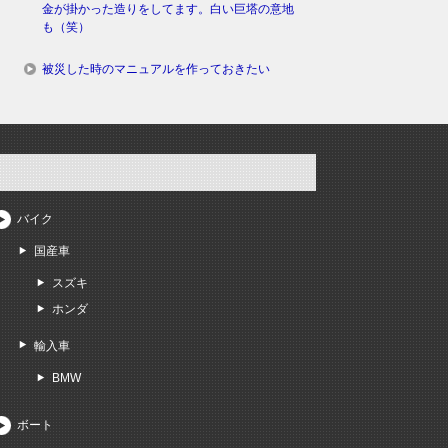
金が掛かった造りをしてます。白い巨塔の意地
も（笑）
被災した時のマニュアルを作っておきたい
バイク
国産車
スズキ
ホンダ
輸入車
BMW
ボート