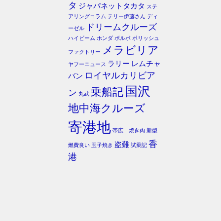
タ
ジャパネットタカタ
ステ
アリングコラム
テリー伊藤さん
ディ
ドリームクルーズ
ーゼル
ハイビーム
ホンダ
ボルボ
ポリッシュ
メラビリア
ファクトリー
ラリー
レムチャ
ヤフーニュース
ロイヤルカリビア
バン
国沢
乗船記
ン
丸武
地中海クルーズ
寄港地
帯広 焼き肉
新型
香
盗難
燃費良い
玉子焼き
試乗記
港