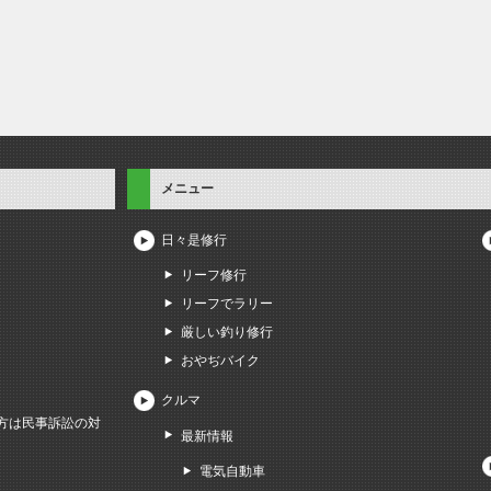
メニュー
日々是修行
リーフ修行
リーフでラリー
厳しい釣り修行
おやぢバイク
クルマ
方は民事訴訟の対
最新情報
電気自動車