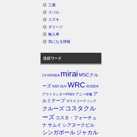
三菱
スバル
スズキ
ダイハツ
輸入車
気になる情報
注目ワード
mirai
MSCクル
C4
HONDA
WRC
ーズ
NSX
SUV
XC60D4
ア
アウトランダーPHEV
アニー伊藤
ルミテープ
ガラスコーティング
コスタクル
クルーズ
ーズ
コスタ・フォーチュ
ナ
サムイ
シアヌークビル
シンガポール
ジャカル