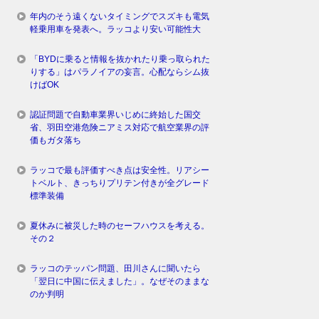
年内のそう遠くないタイミングでスズキも電気
軽乗用車を発表へ。ラッコより安い可能性大
「BYDに乗ると情報を抜かれたり乗っ取られた
りする」はパラノイアの妄言。心配ならシム抜
けばOK
認証問題で自動車業界いじめに終始した国交
省、羽田空港危険ニアミス対応で航空業界の評
価もガタ落ち
ラッコで最も評価すべき点は安全性。リアシー
トベルト、きっちりプリテン付きが全グレード
標準装備
夏休みに被災した時のセーフハウスを考える。
その２
ラッコのテッパン問題、田川さんに聞いたら
「翌日に中国に伝えました」。なぜそのままな
のか判明