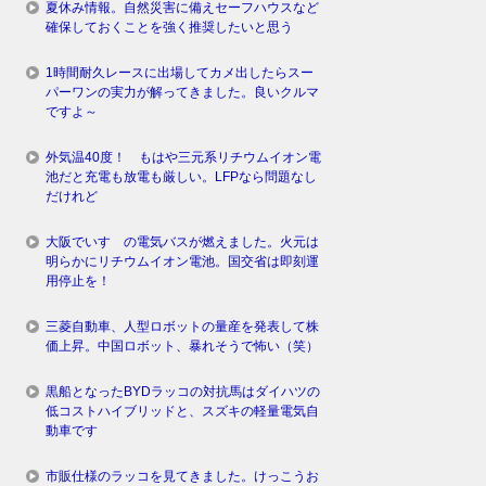
夏休み情報。自然災害に備えセーフハウスなど
確保しておくことを強く推奨したいと思う
1時間耐久レースに出場してカメ出したらスー
パーワンの実力が解ってきました。良いクルマ
ですよ～
外気温40度！ もはや三元系リチウムイオン電
池だと充電も放電も厳しい。LFPなら問題なし
だけれど
大阪でいすゞの電気バスが燃えました。火元は
明らかにリチウムイオン電池。国交省は即刻運
用停止を！
三菱自動車、人型ロボットの量産を発表して株
価上昇。中国ロボット、暴れそうで怖い（笑）
黒船となったBYDラッコの対抗馬はダイハツの
低コストハイブリッドと、スズキの軽量電気自
動車です
市販仕様のラッコを見てきました。けっこうお