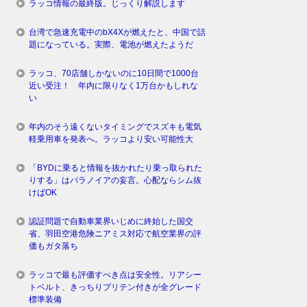
ラッコ情報の最終版。じっくり解説します
台湾で急速充電中のbX4Xが燃えたと、中国で話
題になっている。実際、電池が燃えたようだ
ラッコ、70店舗しかないのに10日間で1000台
近い受注！ 年内に限りなく1万台かもしれな
い
年内のそう遠くないタイミングでスズキも電気
軽乗用車を発表へ。ラッコより安い可能性大
「BYDに乗ると情報を抜かれたり乗っ取られた
りする」はパラノイアの妄言。心配ならシム抜
けばOK
認証問題で自動車業界いじめに終始した国交
省、羽田空港危険ニアミス対応で航空業界の評
価もガタ落ち
ラッコで最も評価すべき点は安全性。リアシー
トベルト、きっちりプリテン付きが全グレード
標準装備