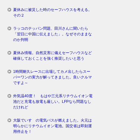
夏休みに被災した時のセーフハウスを考える。
その２
ラッコのテッパン問題、田川さんに聞いたら
「翌日に中国に伝えました」。なぜそのままな
のか判明
夏休み情報。自然災害に備えセーフハウスなど
確保しておくことを強く推奨したいと思う
1時間耐久レースに出場してカメ出したらスー
パーワンの実力が解ってきました。良いクルマ
ですよ～
外気温40度！ もはや三元系リチウムイオン電
池だと充電も放電も厳しい。LFPなら問題なし
だけれど
大阪でいすゞの電気バスが燃えました。火元は
明らかにリチウムイオン電池。国交省は即刻運
用停止を！