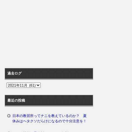
過去ログ
過
去
ロ
最近の投稿
グ
日本の教習所ってナニを教えているのか？ 夏
休みはヘタクソだらけになるので十分注意を！