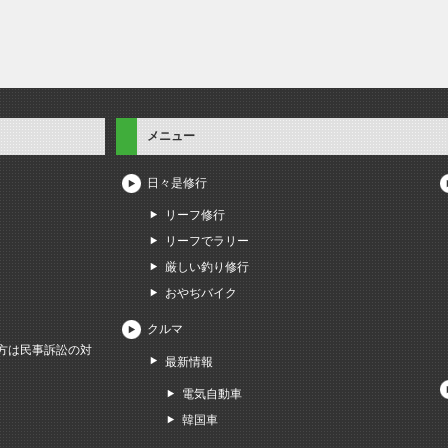
メニュー
日々是修行
リーフ修行
リーフでラリー
厳しい釣り修行
おやぢバイク
クルマ
方は民事訴訟の対
最新情報
電気自動車
韓国車