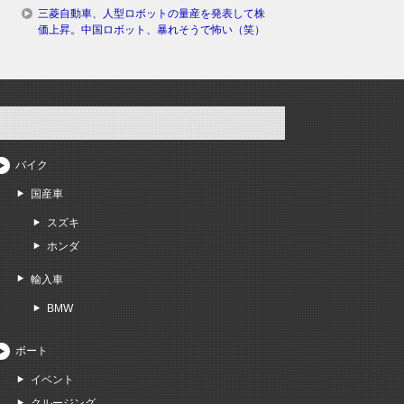
三菱自動車、人型ロボットの量産を発表して株
価上昇。中国ロボット、暴れそうで怖い（笑）
バイク
国産車
スズキ
ホンダ
輸入車
BMW
ボート
イベント
クルージング