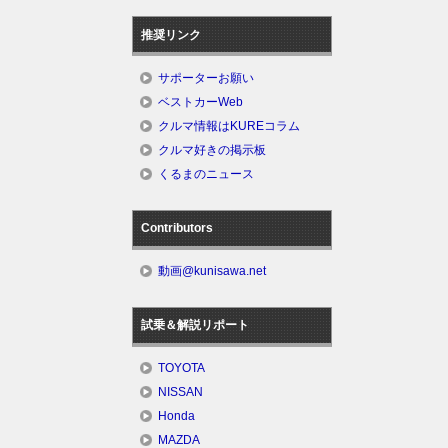
推奨リンク
サポーターお願い
ベストカーWeb
クルマ情報はKUREコラム
クルマ好きの掲示板
くるまのニュース
Contributors
動画@kunisawa.net
試乗＆解説リポート
TOYOTA
NISSAN
Honda
MAZDA