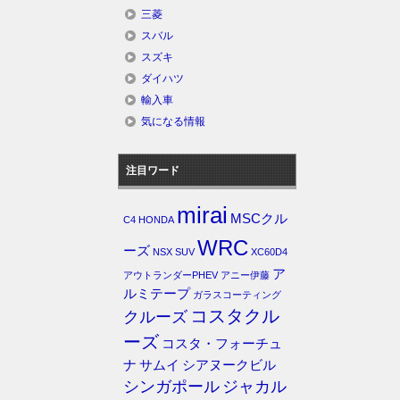
三菱
スバル
スズキ
ダイハツ
輸入車
気になる情報
注目ワード
mirai
MSCクル
C4
HONDA
WRC
ーズ
NSX
SUV
XC60D4
ア
アウトランダーPHEV
アニー伊藤
ルミテープ
ガラスコーティング
コスタクル
クルーズ
ーズ
コスタ・フォーチュ
ナ
サムイ
シアヌークビル
シンガポール
ジャカル