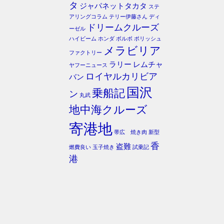
タ
ジャパネットタカタ
ステ
アリングコラム
テリー伊藤さん
ディ
ドリームクルーズ
ーゼル
ハイビーム
ホンダ
ボルボ
ポリッシュ
メラビリア
ファクトリー
ラリー
レムチャ
ヤフーニュース
ロイヤルカリビア
バン
国沢
乗船記
ン
丸武
地中海クルーズ
寄港地
帯広 焼き肉
新型
香
盗難
燃費良い
玉子焼き
試乗記
港