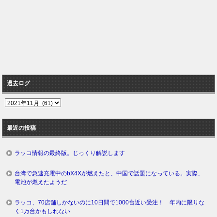
過去ログ
過
去
ロ
最近の投稿
グ
ラッコ情報の最終版。じっくり解説します
台湾で急速充電中のbX4Xが燃えたと、中国で話題になっている。実際、
電池が燃えたようだ
ラッコ、70店舗しかないのに10日間で1000台近い受注！ 年内に限りな
く1万台かもしれない