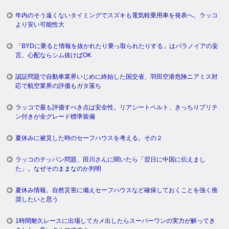
年内のそう遠くないタイミングでスズキも電気軽乗用車を発表へ。ラッコ
より安い可能性大
「BYDに乗ると情報を抜かれたり乗っ取られたりする」はパラノイアの妄
言。心配ならシム抜けばOK
認証問題で自動車業界いじめに終始した国交省、羽田空港危険ニアミス対
応で航空業界の評価もガタ落ち
ラッコで最も評価すべき点は安全性。リアシートベルト、きっちりプリテ
ン付きが全グレード標準装備
夏休みに被災した時のセーフハウスを考える。その２
ラッコのテッパン問題、田川さんに聞いたら「翌日に中国に伝えまし
た」。なぜそのままなのか判明
夏休み情報。自然災害に備えセーフハウスなど確保しておくことを強く推
奨したいと思う
1時間耐久レースに出場してカメ出したらスーパーワンの実力が解ってき