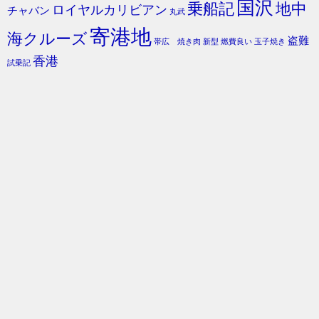
国沢
乗船記
地中
ロイヤルカリビアン
チャバン
丸武
寄港地
海クルーズ
盗難
帯広 焼き肉
新型
燃費良い
玉子焼き
香港
試乗記