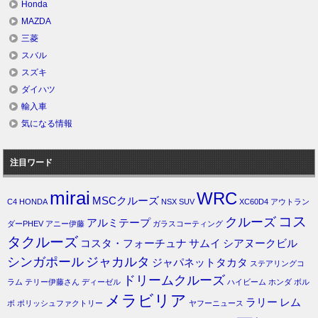
Honda
MAZDA
三菱
スバル
スズキ
ダイハツ
輸入車
気になる情報
注目ワード
mirai
WRC
MSCクルーズ
C4
HONDA
NSX
SUV
XC60D4
アウトラン
コス
クルーズ
アルミテープ
ダーPHEV
アニー伊藤
ガラスコーティング
タクルーズ
コスタ・フォーチュナ
サムイ
シアヌークビル
シンガポール
ジャカルタ
ジャパネットタカタ
ステアリングコ
ドリームクルーズ
ラム
テリー伊藤さん
ディーゼル
ハイビーム
ホンダ
ボル
メラビリア
ラリー
レム
ボ
ポリッシュファクトリー
ヤフーニュース