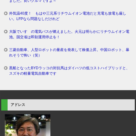
ました。良いクルマですよ～
外気温40度！ もはや三元系リチウムイオン電池だと充電も放電も厳し
い。LFPなら問題なしだけれど
大阪でいすゞの電気バスが燃えました。火元は明らかにリチウムイオン電
池。国交省は即刻運用停止を！
三菱自動車、人型ロボットの量産を発表して株価上昇。中国ロボット、暴
れそうで怖い（笑）
黒船となったBYDラッコの対抗馬はダイハツの低コストハイブリッドと、
スズキの軽量電気自動車です
アドレス