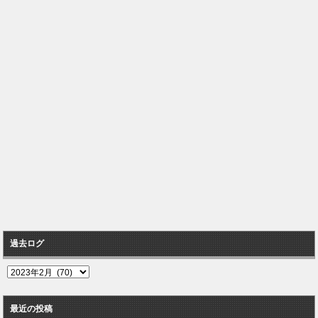
過去ログ
過
去
ロ
最近の投稿
グ