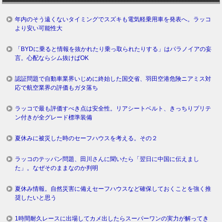
年内のそう遠くないタイミングでスズキも電気軽乗用車を発表へ。ラッコ
より安い可能性大
「BYDに乗ると情報を抜かれたり乗っ取られたりする」はパラノイアの妄
言。心配ならシム抜けばOK
認証問題で自動車業界いじめに終始した国交省、羽田空港危険ニアミス対
応で航空業界の評価もガタ落ち
ラッコで最も評価すべき点は安全性。リアシートベルト、きっちりプリテ
ン付きが全グレード標準装備
夏休みに被災した時のセーフハウスを考える。その２
ラッコのテッパン問題、田川さんに聞いたら「翌日に中国に伝えまし
た」。なぜそのままなのか判明
夏休み情報。自然災害に備えセーフハウスなど確保しておくことを強く推
奨したいと思う
1時間耐久レースに出場してカメ出したらスーパーワンの実力が解ってき