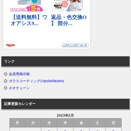
リンク
会員用掲示板
ガラスコーティングのpolishfactory
ネオチューン
記事更新カレンダー
2023年2月
月
火
水
木
金
土
日