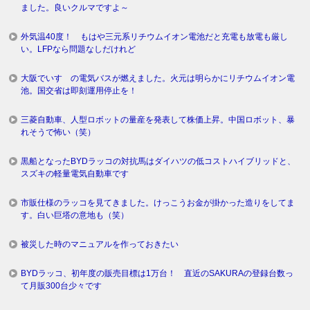
ました。良いクルマですよ～
外気温40度！ もはや三元系リチウムイオン電池だと充電も放電も厳し
い。LFPなら問題なしだけれど
大阪でいすゞの電気バスが燃えました。火元は明らかにリチウムイオン電
池。国交省は即刻運用停止を！
三菱自動車、人型ロボットの量産を発表して株価上昇。中国ロボット、暴
れそうで怖い（笑）
黒船となったBYDラッコの対抗馬はダイハツの低コストハイブリッドと、
スズキの軽量電気自動車です
市販仕様のラッコを見てきました。けっこうお金が掛かった造りをしてま
す。白い巨塔の意地も（笑）
被災した時のマニュアルを作っておきたい
BYDラッコ、初年度の販売目標は1万台！ 直近のSAKURAの登録台数っ
て月販300台少々です