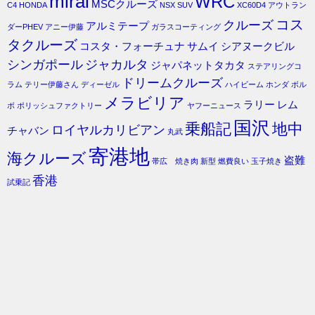
mirai
WRC
MSCクルーズ
C4
HONDA
NSX
SUV
XC60D4
アウトラン
コス
クルーズ
アルミテープ
ダーPHEV
アニー伊藤
ガラスコーティング
タクルーズ
コスタ・フォーチュナ
サムイ
シアヌークビル
シンガポール
ジャカルタ
ジャパネットタカタ
ステアリングコ
ドリームクルーズ
ラム
テリー伊藤さん
ディーゼル
ハイビーム
ホンダ
ボル
メラビリア
ラリー
レム
ボ
ポリッシュファクトリー
ヤフーニュース
国沢
乗船記
地中
ロイヤルカリビアン
チャバン
丸武
寄港地
海クルーズ
盗難
帯広 焼き肉
新型
燃費良い
玉子焼き
香港
試乗記