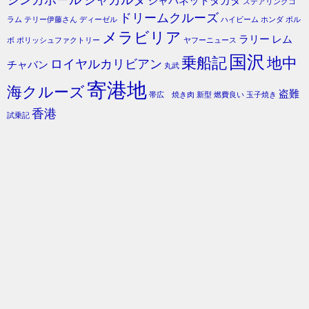
ジャパネットタカタ
ステアリングコ
ドリームクルーズ
ラム
テリー伊藤さん
ディーゼル
ハイビーム
ホンダ
ボル
メラビリア
ラリー
レム
ボ
ポリッシュファクトリー
ヤフーニュース
国沢
乗船記
地中
ロイヤルカリビアン
チャバン
丸武
寄港地
海クルーズ
盗難
帯広 焼き肉
新型
燃費良い
玉子焼き
香港
試乗記