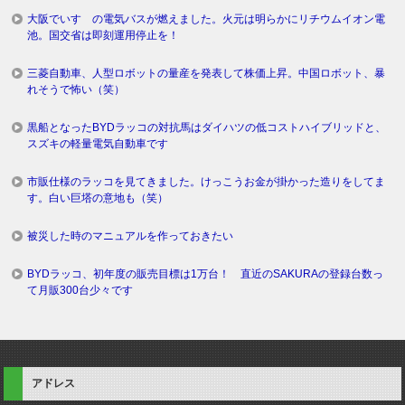
大阪でいすゞの電気バスが燃えました。火元は明らかにリチウムイオン電
池。国交省は即刻運用停止を！
三菱自動車、人型ロボットの量産を発表して株価上昇。中国ロボット、暴
れそうで怖い（笑）
黒船となったBYDラッコの対抗馬はダイハツの低コストハイブリッドと、
スズキの軽量電気自動車です
市販仕様のラッコを見てきました。けっこうお金が掛かった造りをしてま
す。白い巨塔の意地も（笑）
被災した時のマニュアルを作っておきたい
BYDラッコ、初年度の販売目標は1万台！ 直近のSAKURAの登録台数っ
て月販300台少々です
アドレス