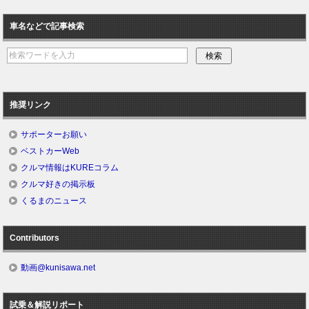
車名などで記事検索
推奨リンク
サポーターお願い
ベストカーWeb
クルマ情報はKUREコラム
クルマ好きの掲示板
くるまのニュース
Contributors
動画@kunisawa.net
試乗＆解説リポート