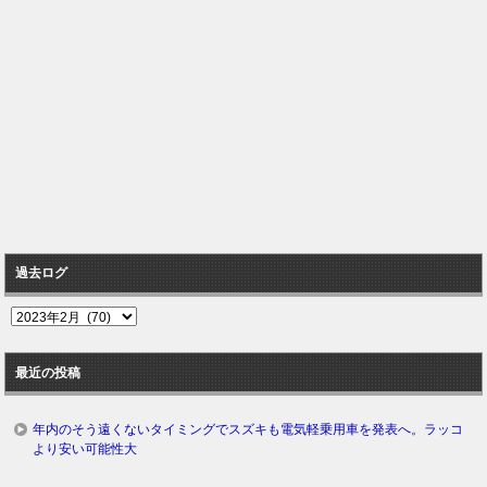
過去ログ
過
去
ロ
最近の投稿
グ
年内のそう遠くないタイミングでスズキも電気軽乗用車を発表へ。ラッコ
より安い可能性大