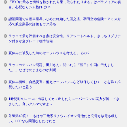
「BYDに乗ると情報を抜かれたり乗っ取られたりする」はパラノイアの妄
言。心配ならシム抜けばOK
認証問題で自動車業界いじめに終始した国交省、羽田空港危険ニアミス対
応で航空業界の評価もガタ落ち
ラッコで最も評価すべき点は安全性。リアシートベルト、きっちりプリテ
ン付きが全グレード標準装備
夏休みに被災した時のセーフハウスを考える。その２
ラッコのテッパン問題、田川さんに聞いたら「翌日に中国に伝えまし
た」。なぜそのままなのか判明
夏休み情報。自然災害に備えセーフハウスなど確保しておくことを強く推
奨したいと思う
1時間耐久レースに出場してカメ出したらスーパーワンの実力が解ってき
ました。良いクルマですよ～
外気温40度！ もはや三元系リチウムイオン電池だと充電も放電も厳し
い。LFPなら問題なしだけれど