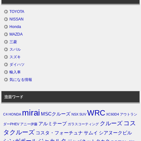
TOYOTA
NISSAN
Honda
MAZDA
三菱
スバル
スズキ
ダイハツ
輸入車
気になる情報
注目ワード
mirai
WRC
MSCクルーズ
C4
HONDA
NSX
SUV
XC60D4
アウトラン
コス
クルーズ
アルミテープ
ダーPHEV
アニー伊藤
ガラスコーティング
タクルーズ
コスタ・フォーチュナ
サムイ
シアヌークビル
シンガポール
ジャカルタ