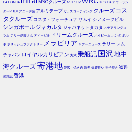
mirai
WRC
MSCクルーズ
C4
HONDA
NSX
SUV
XC60D4
アウトラン
コス
クルーズ
アルミテープ
ダーPHEV
アニー伊藤
ガラスコーティング
タクルーズ
コスタ・フォーチュナ
サムイ
シアヌークビル
シンガポール
ジャカルタ
ジャパネットタカタ
ステアリングコ
ドリームクルーズ
ラム
テリー伊藤さん
ディーゼル
ハイビーム
ホンダ
ボル
メラビリア
ラリー
レム
ボ
ポリッシュファクトリー
ヤフーニュース
国沢
乗船記
地中
ロイヤルカリビアン
チャバン
丸武
寄港地
海クルーズ
盗難
帯広 焼き肉
新型
燃費良い
玉子焼き
香港
試乗記