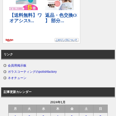
リンク
会員用掲示板
ガラスコーティングのpolishfactory
ネオチューン
記事更新カレンダー
2024年1月
月
火
水
木
金
土
日