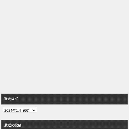
過去ログ
過
去
ロ
最近の投稿
グ