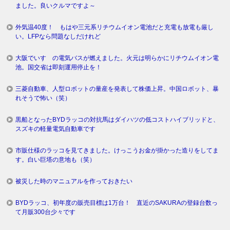
ました。良いクルマですよ～
外気温40度！ もはや三元系リチウムイオン電池だと充電も放電も厳し
い。LFPなら問題なしだけれど
大阪でいすゞの電気バスが燃えました。火元は明らかにリチウムイオン電
池。国交省は即刻運用停止を！
三菱自動車、人型ロボットの量産を発表して株価上昇。中国ロボット、暴
れそうで怖い（笑）
黒船となったBYDラッコの対抗馬はダイハツの低コストハイブリッドと、
スズキの軽量電気自動車です
市販仕様のラッコを見てきました。けっこうお金が掛かった造りをしてま
す。白い巨塔の意地も（笑）
被災した時のマニュアルを作っておきたい
BYDラッコ、初年度の販売目標は1万台！ 直近のSAKURAの登録台数っ
て月販300台少々です