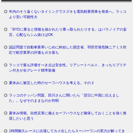
年内のそう遠くないタイミングでスズキも電気軽乗用車を発表へ。ラッコ
より安い可能性大
「BYDに乗ると情報を抜かれたり乗っ取られたりする」はパラノイアの妄
言。心配ならシム抜けばOK
認証問題で自動車業界いじめに終始した国交省、羽田空港危険ニアミス対
応で航空業界の評価もガタ落ち
ラッコで最も評価すべき点は安全性。リアシートベルト、きっちりプリテ
ン付きが全グレード標準装備
夏休みに被災した時のセーフハウスを考える。その２
ラッコのテッパン問題、田川さんに聞いたら「翌日に中国に伝えまし
た」。なぜそのままなのか判明
夏休み情報。自然災害に備えセーフハウスなど確保しておくことを強く推
奨したいと思う
1時間耐久レースに出場してカメ出したらスーパーワンの実力が解ってき