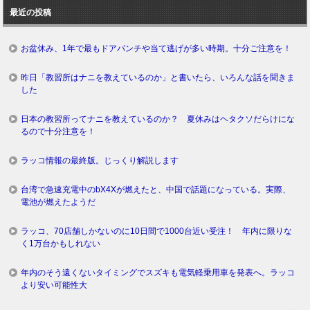
ロ
最近の投稿
グ
お盆休み、1年で最もドアパンチや当て逃げが多い時期。十分ご注意を！
昨日「教習所はナニを教えているのか」と書いたら、いろんな話を聞きま
した
日本の教習所ってナニを教えているのか？ 夏休みはヘタクソだらけにな
るので十分注意を！
ラッコ情報の最終版。じっくり解説します
台湾で急速充電中のbX4Xが燃えたと、中国で話題になっている。実際、
電池が燃えたようだ
ラッコ、70店舗しかないのに10日間で1000台近い受注！ 年内に限りな
く1万台かもしれない
年内のそう遠くないタイミングでスズキも電気軽乗用車を発表へ。ラッコ
より安い可能性大