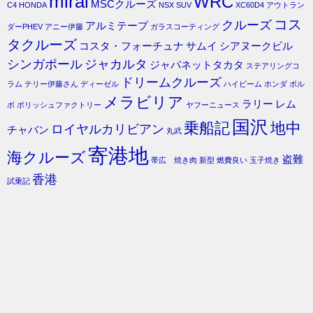
mirai
WRC
MSCクルーズ
C4
HONDA
NSX
SUV
XC60D4
アウトラン
コス
クルーズ
アルミテープ
ダーPHEV
アニー伊藤
ガラスコーティング
タクルーズ
コスタ・フォーチュナ
サムイ
シアヌークビル
シンガポール
ジャカルタ
ジャパネットタカタ
ステアリングコ
ドリームクルーズ
ラム
テリー伊藤さん
ディーゼル
ハイビーム
ホンダ
ボル
メラビリア
ラリー
レム
ボ
ポリッシュファクトリー
ヤフーニュース
国沢
乗船記
地中
ロイヤルカリビアン
チャバン
丸武
寄港地
海クルーズ
盗難
帯広 焼き肉
新型
燃費良い
玉子焼き
香港
試乗記