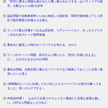
「BYDに乗ると情報を抜かれたり乗っ取られたりする」はパラノイアの妄
言。心配ならシム抜けばOK
認証問題で自動車業界いじめに終始した国交省、羽田空港危険ニアミス対
応で航空業界の評価もガタ落ち
ラッコで最も評価すべき点は安全性。リアシートベルト、きっちりプリテ
ン付きが全グレード標準装備
夏休みに被災した時のセーフハウスを考える。その２
ラッコのテッパン問題、田川さんに聞いたら「翌日に中国に伝えまし
た」。なぜそのままなのか判明
夏休み情報。自然災害に備えセーフハウスなど確保しておくことを強く推
奨したいと思う
1時間耐久レースに出場してカメ出したらスーパーワンの実力が解ってき
ました。良いクルマですよ～
外気温40度！ もはや三元系リチウムイオン電池だと充電も放電も厳し
い。LFPなら問題なしだけれど