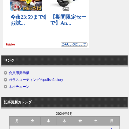
リンク
会員用掲示板
ガラスコーティングのpolishfactory
ネオチューン
記事更新カレンダー
2024年9月
月
火
水
木
金
土
日