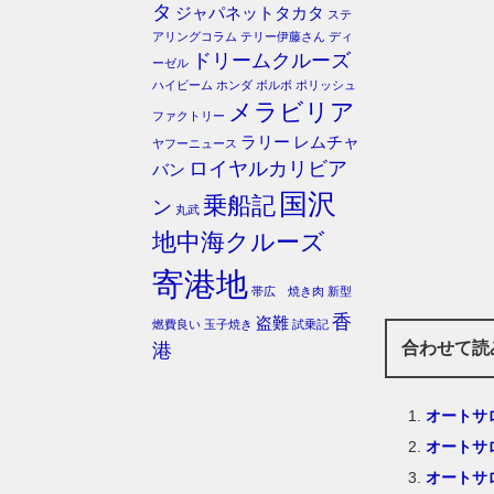
タ
ジャパネットタカタ
ステ
アリングコラム
テリー伊藤さん
ディ
ドリームクルーズ
ーゼル
ハイビーム
ホンダ
ボルボ
ポリッシュ
メラビリア
ファクトリー
ラリー
レムチャ
ヤフーニュース
ロイヤルカリビア
バン
国沢
乗船記
ン
丸武
地中海クルーズ
寄港地
帯広 焼き肉
新型
香
盗難
燃費良い
玉子焼き
試乗記
合わせて読
港
オートサ
オートサ
オートサ