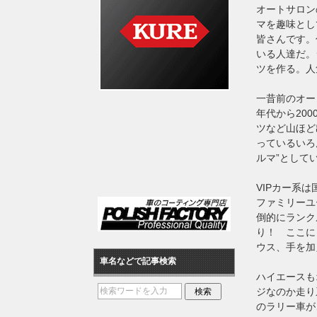
オートサロン
マを趣味とし
皆さんです。
いる人達だ。
ツを作る。人
一昔前のオー
年代から20
ツなど山ほど
っているいろ
ルマ”として
VIPカー系
ファミリーユ
倒的にランク
り！ ここに
ウス、手を加
車名などで記事検索
ハイエースも
ジなのか走り
のラリー車が