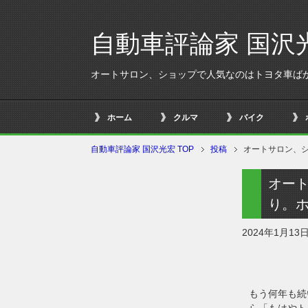
自動車評論家 国沢
オートサロン、ショップで人気なのはトヨタ車ば
ホーム
クルマ
バイク
自動車評論家 国沢光宏 TOP
投稿
オートサロン、
オー
り。
2024年1月13
もう何年も続
ら「もはやト