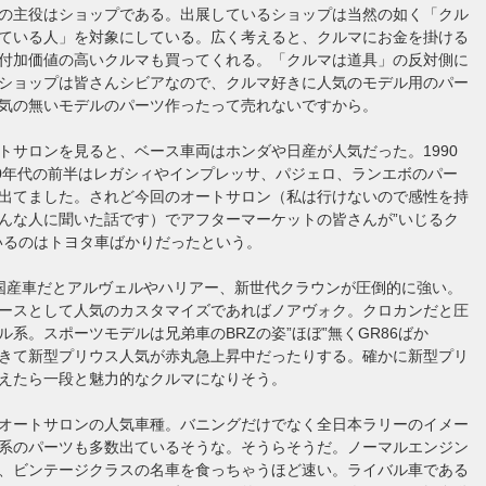
の主役はショップである。出展しているショップは当然の如く「クル
ている人」を対象にしている。広く考えると、クルマにお金を掛ける
付加価値の高いクルマも買ってくれる。「クルマは道具」の反対側に
ショップは皆さんシビアなので、クルマ好きに人気のモデル用のパー
気の無いモデルのパーツ作ったって売れないですから。
トサロンを見ると、ベース車両はホンダや日産が人気だった。1990
00年代の前半はレガシィやインプレッサ、パジェロ、ランエボのパー
出てました。されど今回のオートサロン（私は行けないので感性を持
んな人に聞いた話です）でアフターマーケットの皆さんが”いじるク
いるのはトヨタ車ばかりだったという。
は国産車だとアルヴェルやハリアー、新世代クラウンが圧倒的に強い。
ースとして人気のカスタマイズであればノアヴォク。クロカンだと圧
ル系。スポーツモデルは兄弟車のBRZの姿”ほぼ”無くGR86ばか
きて新型プリウス人気が赤丸急上昇中だったりする。確かに新型プリ
えたら一段と魅力的なクルマになりそう。
オートサロンの人気車種。バニングだけでなく全日本ラリーのイメー
系のパーツも多数出ているそうな。そうらそうだ。ノーマルエンジン
、ビンテージクラスの名車を食っちゃうほど速い。ライバル車である