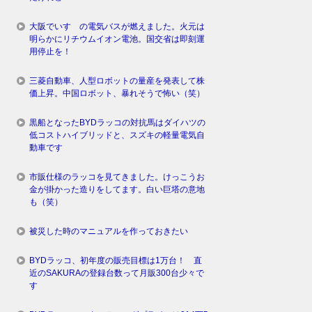
大阪でいすゞの電気バスが燃えました。火元は
明らかにリチウムイオン電池。国交省は即刻運
用停止を！
三菱自動車、人型ロボットの量産を発表して株
価上昇。中国ロボット、暴れそうで怖い（笑）
黒船となったBYDラッコの対抗馬はダイハツの
低コストハイブリッドと、スズキの軽量電気自
動車です
市販仕様のラッコを見てきました。けっこうお
金が掛かった造りをしてます。白い巨塔の意地
も（笑）
被災した時のマニュアルを作っておきたい
BYDラッコ、初年度の販売目標は1万台！ 直
近のSAKURAの登録台数って月販300台少々で
す