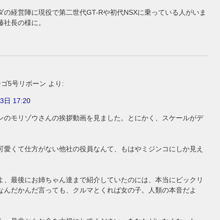
ダの経営陣に現役で第二世代GT-Rや初代NSXに乗っている人がいま
藤社長の様に。
ーゴ5号リボーン
より:
3日 17:20
ンのモリゾウさんの挨拶動画を見ました。とにかく、スケールがデ
可愛くて仕方がない他社の役員なんて、もはやミジンコにしか見え
よ、最後にお姉ちゃん達まで紹介していたのには、本当にビックリ
なんだかんだ言っても、クルマとくれば女の子。人類の本音だよ