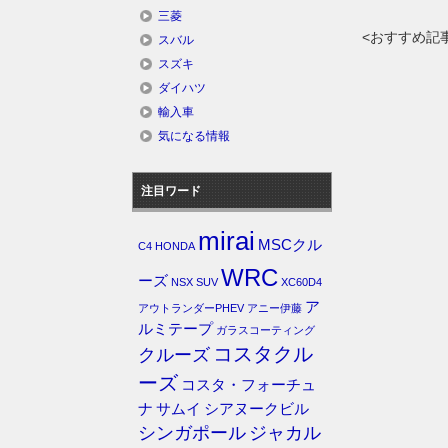
三菱
<おすすめ記
スバル
スズキ
ダイハツ
輸入車
気になる情報
注目ワード
mirai
MSCクル
C4
HONDA
WRC
ーズ
NSX
SUV
XC60D4
ア
アウトランダーPHEV
アニー伊藤
ルミテープ
ガラスコーティング
コスタクル
クルーズ
ーズ
コスタ・フォーチュ
ナ
サムイ
シアヌークビル
シンガポール
ジャカル