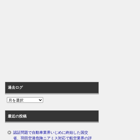
過去ログ
過
去
ロ
最近の投稿
グ
認証問題で自動車業界いじめに終始した国交
省、羽田空港危険ニアミス対応で航空業界の評