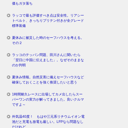
価もガタ落ち
ラッコで最も評価すべき点は安全性。リアシー
トベルト、きっちりプリテン付きが全グレード
標準装備
夏休みに被災した時のセーフハウスを考える。
その２
ラッコのテッパン問題、田川さんに聞いたら
「翌日に中国に伝えました」。なぜそのままな
のか判明
夏休み情報。自然災害に備えセーフハウスなど
確保しておくことを強く推奨したいと思う
1時間耐久レースに出場してカメ出したらスー
パーワンの実力が解ってきました。良いクルマ
ですよ～
外気温40度！ もはや三元系リチウムイオン電
池だと充電も放電も厳しい。LFPなら問題なし
だけれど