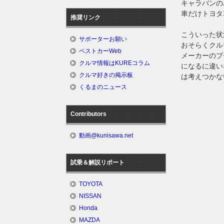
キャラバンの
車だけトヨタ
推奨リンク
こういった
サポーターお願い
おそらくクル
ベストカーWeb
メーカーのブ
クルマ情報はKUREコラム
になるに違い
クルマ好きの掲示板
は考えつかな
くるまのニュース
Contributors
動画@kunisawa.net
試乗＆解説リポート
TOYOTA
NISSAN
Honda
MAZDA