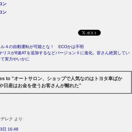
ロン
ロン
ル４の自動運転が可能とな！ ECOかは不明
ヤリスが8速ATを追加するなどバージョンⅡに進化。皆さん絶賛してい
して実力やいかに
onses to “オートサロン、ショップで人気なのはトヨタ車ばか
や日産はお金を使うお客さんが離れた”
ナデレク
より:
3日 16:48