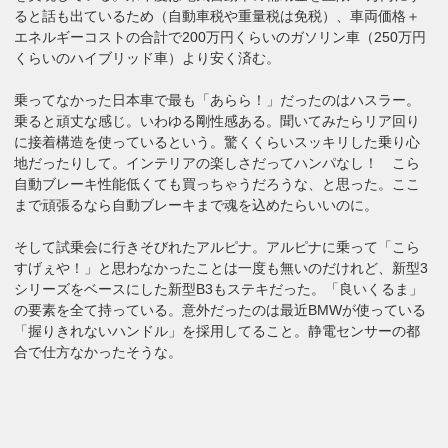
ると話も出ているため（自動車税や重量税は免税）、車両価格＋
エネルギーコストの合計で200万円くらいのガソリン車（250万円
くらいのハイブリッド車）より安く済む。
乗ってなかった日本車で最も「あらら！」だったのはハスラー。
乗ると頑丈な感じ。いわゆる剛性感ある。聞いてみたらリア回り
に接着構造を使っているという。驚くくらいスッキリした乗り心
地だったりして。インテリアの楽しさだってハンパなし！ こら
自動ブレーキ性能低くても買っちゃうだろうな、と思った。ここ
まで頑張るなら自動ブレーキまで魂を込めたらいいのに。
そして試乗会に行きそびれたアルピナ。アルピナに乗って「こら
すげぇや！」と思わなかったことは一度も無いのだけれど、新型3
シリーズをベースにした新型B3もステキだった。「良いくるま」
の要素を全て持っている。意外だったのは最近BMWが使っている
「握りきれないハンドル」を採用してること。静電センサーの都
合で仕方なかったそうな。