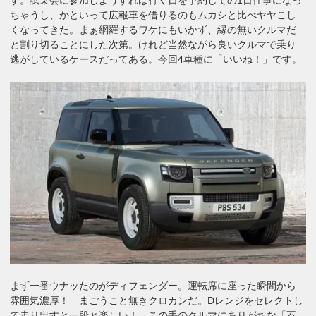
ちゃうし、かといって広報車を借りるのもムカシと比べヤヤこし
くなってきた。まぁ網羅するワケにもいかず、縁の無いクルマだ
と割り切ることにした次第。けれど当然ながら良いクルマで乗り
逃がしているケースだってある。今回4車種に「いいね！」です。
まず一番ウナッたのがディフェンダー。運転席に座った瞬間から
雰囲気濃厚！ まごうこと無きクロカンだ。Dレンジをセレクトし
て走り出すと一段と楽しい！ この手のクルマにありがちな「不