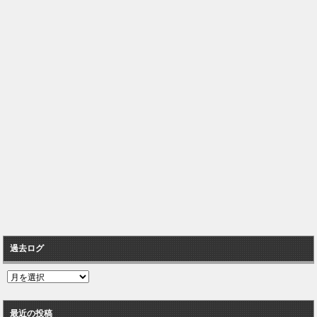
過去ログ
過
去
ロ
最近の投稿
グ