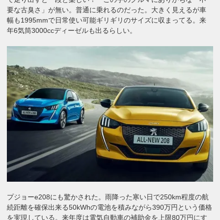
要な古臭さ」が無い。普通に乗れるのだった。大きく見えるが車
幅も1995mmで日常使い可能ギリギリのサイズに収まってる。来
年6気筒3000ccディーゼルも出るらしい。
プジョーe208にも驚かされた。雨降った寒い日で250km程度の航
続距離を確保出来る50kWhの電池を積みながら390万円という価格
を実現している。来年度は電気自動車の補助金を上限80万円にす