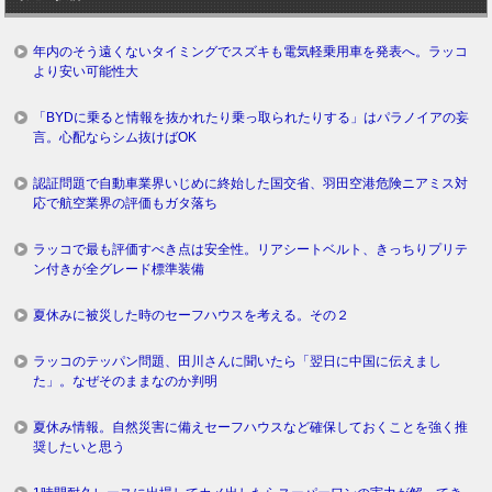
年内のそう遠くないタイミングでスズキも電気軽乗用車を発表へ。ラッコ
より安い可能性大
「BYDに乗ると情報を抜かれたり乗っ取られたりする」はパラノイアの妄
言。心配ならシム抜けばOK
認証問題で自動車業界いじめに終始した国交省、羽田空港危険ニアミス対
応で航空業界の評価もガタ落ち
ラッコで最も評価すべき点は安全性。リアシートベルト、きっちりプリテ
ン付きが全グレード標準装備
夏休みに被災した時のセーフハウスを考える。その２
ラッコのテッパン問題、田川さんに聞いたら「翌日に中国に伝えまし
た」。なぜそのままなのか判明
夏休み情報。自然災害に備えセーフハウスなど確保しておくことを強く推
奨したいと思う