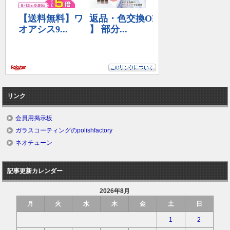
リンク
会員用掲示板
ガラスコーティングのpolishfactory
ネオチューン
記事更新カレンダー
2026年8月
月
火
水
木
金
土
日
1
2