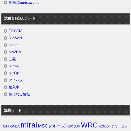
動画@kunisawa.net
試乗＆解説リポート
TOYOTA
NISSAN
Honda
MAZDA
三菱
スバル
スズキ
ダイハツ
輸入車
気になる情報
注目ワード
mirai
WRC
MSCクルーズ
C4
HONDA
NSX
SUV
XC60D4
アウトラン