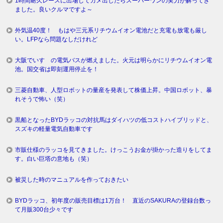
1時間耐久レースに出場してカメ出したらスーパーワンの実力が解ってき
ました。良いクルマですよ～
外気温40度！ もはや三元系リチウムイオン電池だと充電も放電も厳し
い。LFPなら問題なしだけれど
大阪でいすゞの電気バスが燃えました。火元は明らかにリチウムイオン電
池。国交省は即刻運用停止を！
三菱自動車、人型ロボットの量産を発表して株価上昇。中国ロボット、暴
れそうで怖い（笑）
黒船となったBYDラッコの対抗馬はダイハツの低コストハイブリッドと、
スズキの軽量電気自動車です
市販仕様のラッコを見てきました。けっこうお金が掛かった造りをしてま
す。白い巨塔の意地も（笑）
被災した時のマニュアルを作っておきたい
BYDラッコ、初年度の販売目標は1万台！ 直近のSAKURAの登録台数っ
て月販300台少々です