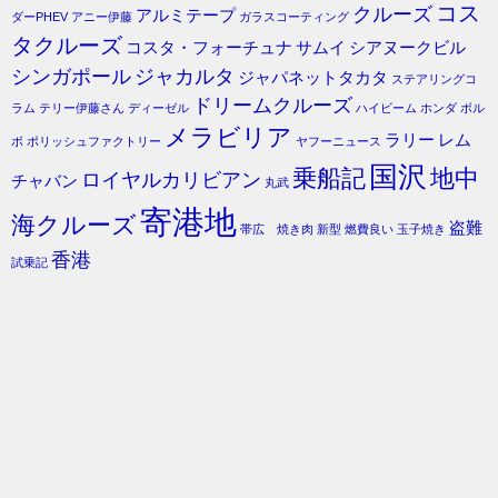
コス
クルーズ
アルミテープ
ダーPHEV
アニー伊藤
ガラスコーティング
タクルーズ
コスタ・フォーチュナ
サムイ
シアヌークビル
シンガポール
ジャカルタ
ジャパネットタカタ
ステアリングコ
ドリームクルーズ
ラム
テリー伊藤さん
ディーゼル
ハイビーム
ホンダ
ボル
メラビリア
ラリー
レム
ボ
ポリッシュファクトリー
ヤフーニュース
国沢
乗船記
地中
ロイヤルカリビアン
チャバン
丸武
寄港地
海クルーズ
盗難
帯広 焼き肉
新型
燃費良い
玉子焼き
香港
試乗記