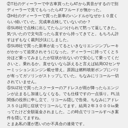
②T社のディーラーで中古車買ったらATから異音がするので別
ディーラーで見てもらったらATフルードが無かった。
③H社のディーラーで買った新車のハンドルがなぜか１０度く
らい傾いていた。完成車点検していないのか？
④SUB社で点検に出してたらぶつけられて黙って返してきた。
気づいたので文句言ったら直すから持ってきてと。もちろん許
すはずもなく裁判沙汰にしました。
⑤SUB社で買った新車が走ってるといきなりエンジンブレーキ
がかかって追突されそうになった。ディーラーに持ってくと５
分ほど乗ってみましたが症状が出ないので安心して乗ってくだ
さいと。乗れるか。直せないなら訴えると言えば結局O2センサ
ーミッションエンジン載せ替え。原因は燃料噴射ポンプにバリ
が有ってガソリンがストップしていた。ちなみにリコール一切
されていません。
⑤SUZ社で買ったスクーターのアドレスが雨が降ったらエンジ
ンが止まるし加速しなくなる。でも仕様ですの一点張り。PL法
関係の役所に申し立て、リコール隠しで告発。ちなみにアドレ
ス５０は同じ症状でリコールしてます。結局２年３０００㎞乗
ってたけど全額返金されました。この時点でリコールすべき案
件を隠してますね。
とまあ私の運が悪いのか不具合の連発です。