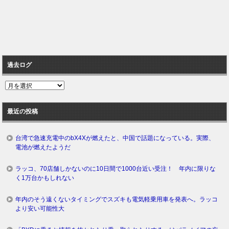
過去ログ
過
去
ロ
最近の投稿
グ
台湾で急速充電中のbX4Xが燃えたと、中国で話題になっている。実際、
電池が燃えたようだ
ラッコ、70店舗しかないのに10日間で1000台近い受注！ 年内に限りな
く1万台かもしれない
年内のそう遠くないタイミングでスズキも電気軽乗用車を発表へ。ラッコ
より安い可能性大