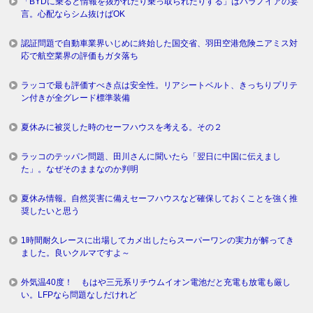
「BYDに乗ると情報を抜かれたり乗っ取られたりする」はパラノイアの妄
言。心配ならシム抜けばOK
認証問題で自動車業界いじめに終始した国交省、羽田空港危険ニアミス対
応で航空業界の評価もガタ落ち
ラッコで最も評価すべき点は安全性。リアシートベルト、きっちりプリテ
ン付きが全グレード標準装備
夏休みに被災した時のセーフハウスを考える。その２
ラッコのテッパン問題、田川さんに聞いたら「翌日に中国に伝えまし
た」。なぜそのままなのか判明
夏休み情報。自然災害に備えセーフハウスなど確保しておくことを強く推
奨したいと思う
1時間耐久レースに出場してカメ出したらスーパーワンの実力が解ってき
ました。良いクルマですよ～
外気温40度！ もはや三元系リチウムイオン電池だと充電も放電も厳し
い。LFPなら問題なしだけれど