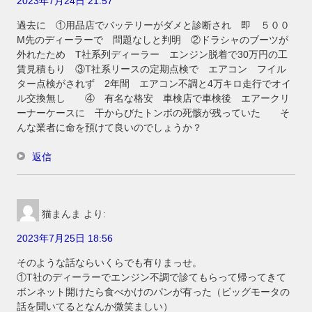
2023年7月24日 21:57
過去に ①用品店でバッテリーがダメと診断され 即 ５００
M先のディーラーで 問題なしと判明 ②ドラシャのブーツが
外れたため T社系列ディーラー エンジン脱着で30万円の工
賃見積もり ③T社系リースの定期点検で エアコン フイル
ター点検がされず 2年間 エアコン不調と4万キロ走行でオイ
ル交換無し ④ 有名な格安 車検店で車検後 エアークリ
ーナーケースに 干からびたトンボの死骸が残っていた そ
んな業者に命を預けて良いのでしょうか？
返信
猫まんま
より:
2023年7月25日 18:56
そのような話ならいくらでも有りまっせ。
①T社のディーラーでエンジン不調で診てもらって帰ってきて
ボンネット開けたら食べかけのパンが有った（ビッグモータの
話を聞いてるとなんか微笑ましい）