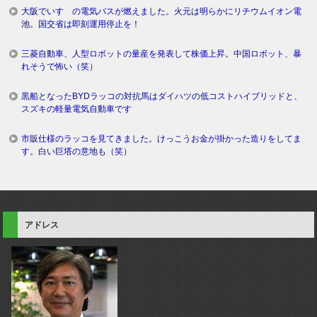
大阪でいすゞの電気バスが燃えました。火元は明らかにリチウムイオン電
池。国交省は即刻運用停止を！
三菱自動車、人型ロボットの量産を発表して株価上昇。中国ロボット、暴
れそうで怖い（笑）
黒船となったBYDラッコの対抗馬はダイハツの低コストハイブリッドと、
スズキの軽量電気自動車です
市販仕様のラッコを見てきました。けっこうお金が掛かった造りをしてま
す。白い巨塔の意地も（笑）
アドレス