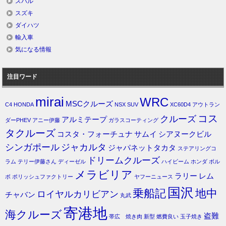
スバル
スズキ
ダイハツ
輸入車
気になる情報
注目ワード
mirai
WRC
MSCクルーズ
C4
HONDA
NSX
SUV
XC60D4
アウトラン
コス
クルーズ
アルミテープ
ダーPHEV
アニー伊藤
ガラスコーティング
タクルーズ
コスタ・フォーチュナ
サムイ
シアヌークビル
シンガポール
ジャカルタ
ジャパネットタカタ
ステアリングコ
ドリームクルーズ
ラム
テリー伊藤さん
ディーゼル
ハイビーム
ホンダ
ボル
メラビリア
ラリー
レム
ボ
ポリッシュファクトリー
ヤフーニュース
国沢
乗船記
地中
ロイヤルカリビアン
チャバン
丸武
寄港地
海クルーズ
盗難
帯広 焼き肉
新型
燃費良い
玉子焼き