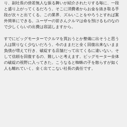
り、副社長の傍若無人な振る舞いが紹介されたりする毎に、一段
と盛り上がってくるだろう。そこに消費者からお金を抜き取る手
段が次々と出てくる。この業界、ズルいことをやろうとすれば案
外簡単にできる。ユーザーの皆さんクルマは命を預けるものなの
で少しくらいの出費は容認しますから。
すでにビッグモーターでクルマを買おうとか整備に出そうと思う
人は限りなく少ないだろう。今のままだと全く回復出来ないまま
負債が増えて行き、破綻する店舗だって出てくるに違いない。そ
して信頼を回復するの、難しいと考えます。ビッグモーター全体
の破綻の視野に入ってきた。こうなると蜘蛛の子を散らすが如く
人も離れていく。全く出てこない社長の責任です。