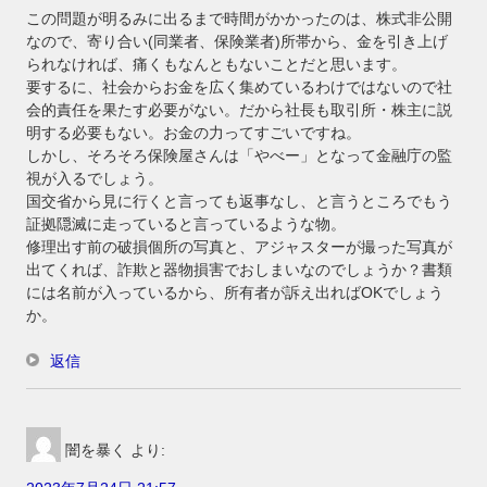
この問題が明るみに出るまで時間がかかったのは、株式非公開
なので、寄り合い(同業者、保険業者)所帯から、金を引き上げ
られなければ、痛くもなんともないことだと思います。
要するに、社会からお金を広く集めているわけではないので社
会的責任を果たす必要がない。だから社長も取引所・株主に説
明する必要もない。お金の力ってすごいですね。
しかし、そろそろ保険屋さんは「やべー」となって金融庁の監
視が入るでしょう。
国交省から見に行くと言っても返事なし、と言うところでもう
証拠隠滅に走っていると言っているような物。
修理出す前の破損個所の写真と、アジャスターが撮った写真が
出てくれば、詐欺と器物損害でおしまいなのでしょうか？書類
には名前が入っているから、所有者が訴え出ればOKでしょう
か。
返信
闇を暴く
より: