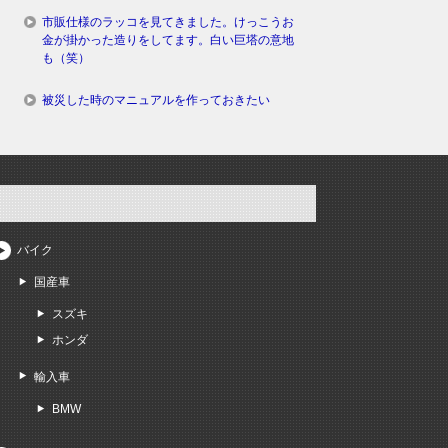
市販仕様のラッコを見てきました。けっこうお
金が掛かった造りをしてます。白い巨塔の意地
も（笑）
被災した時のマニュアルを作っておきたい
バイク
国産車
スズキ
ホンダ
輸入車
BMW