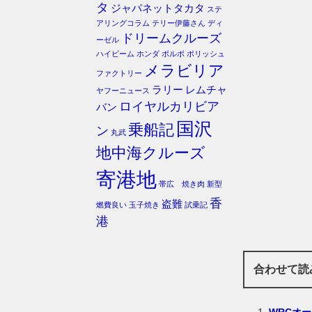
タ
ジャパネットタカタ
ステ
アリングコラム
テリー伊藤さん
ディ
ドリームクルーズ
ーゼル
ハイビーム
ホンダ
ボルボ
ポリッシュ
メラビリア
ファクトリー
ラリー
レムチャ
ヤフーニュース
ロイヤルカリビア
バン
国沢
乗船記
ン
丸武
地中海クルーズ
寄港地
帯広 焼き肉
新型
香
盗難
燃費良い
玉子焼き
試乗記
港
合わせて読
WRCオ