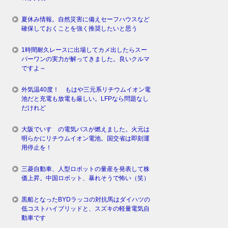
夏休み情報。自然災害に備えセーフハウスなど
確保しておくことを強く推奨したいと思う
1時間耐久レースに出場してカメ出したらスー
パーワンの実力が解ってきました。良いクルマ
ですよ～
外気温40度！ もはや三元系リチウムイオン電
池だと充電も放電も厳しい。LFPなら問題なし
だけれど
大阪でいすゞの電気バスが燃えました。火元は
明らかにリチウムイオン電池。国交省は即刻運
用停止を！
三菱自動車、人型ロボットの量産を発表して株
価上昇。中国ロボット、暴れそうで怖い（笑）
黒船となったBYDラッコの対抗馬はダイハツの
低コストハイブリッドと、スズキの軽量電気自
動車です