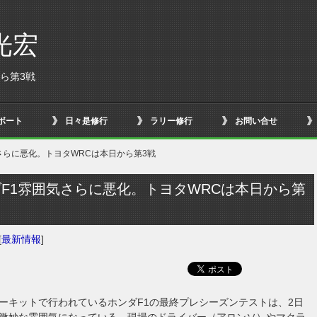
光宏
ら第3戦
ボート
日々是修行
ラリー修行
お問い合せ
さらに悪化。トヨタWRCは本日から第3戦
F1雰囲気さらに悪化。トヨタWRCは本日から第
[
最新情報
]
ーキットで行われているホンダF1の最終プレシーズンテストは、2日
微妙な雰囲気になっている。現場のドライバー（アロンソ）やマクラ