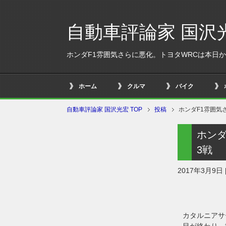
自動車評論家 国沢
ホンダF1雰囲気さらに悪化。トヨタWRCは本日か
ホーム
クルマ
バイク
自動車評論家 国沢光宏 TOP
投稿
ホンダF1雰囲気
ホンダ
3戦
2017年3月9日
カタルニアサ
目が終わり、