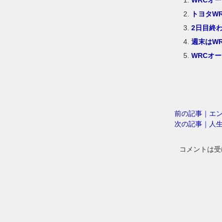
トヨタW
2日目終
週末はW
WRCオ
前の記事｜エ
次の記事｜人
コメントは受