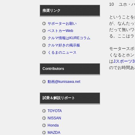
10 ユホ・
推奨リンク
ということを
が、なんたっ
サポーターお願い
だって無いワ
ベストカーWeb
る。ここはラ
クルマ情報はKUREコラム
クルマ好きの掲示板
モータースポ
くるまのニュース
くなるとホン
は
Jスポーツ3
のでお時間あ
Contributors
動画@kunisawa.net
試乗＆解説リポート
TOYOTA
NISSAN
Honda
MAZDA