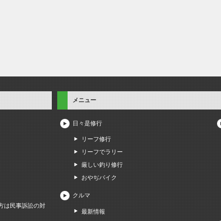
メニュー
日々是修行
リーフ修行
リーフでラリー
厳しい釣り修行
おやぢバイク
クルマ
方は民事訴訟の対
最新情報