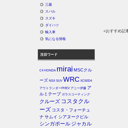
三菱
スバル
スズキ
ダイハツ
<おすすめ記
輸入車
気になる情報
注目ワード
mirai
MSCクル
C4
HONDA
WRC
ーズ
NSX
SUV
XC60D4
ア
アウトランダーPHEV
アニー伊藤
ルミテープ
ガラスコーティング
コスタクル
クルーズ
ーズ
コスタ・フォーチュ
ナ
サムイ
シアヌークビル
シンガポール
ジャカル