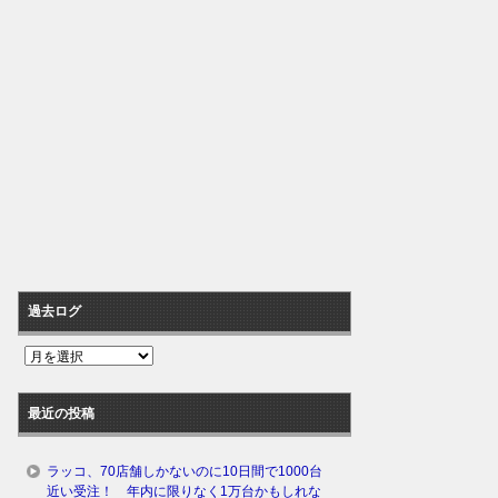
過去ログ
過
去
ロ
最近の投稿
グ
ラッコ、70店舗しかないのに10日間で1000台
近い受注！ 年内に限りなく1万台かもしれな