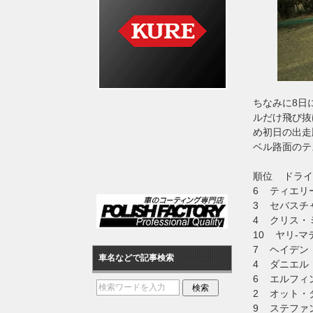
ちなみに8日
ルだけ飛び抜
め初日の出走
ベル路面のテ
順位 ドラ
6 ティエリ
3 セバスチ
4 クリス・
10 ヤリ‐
7 ヘイデン
車名などで記事検索
4 ダニエル
6 エルフィ
2 オット・
9 ステファ