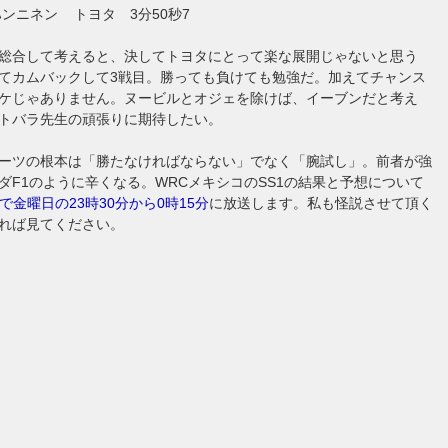
ハンニネン トヨタ 3分50秒7
総合して考えると、決してトヨタにとって楽な展開じゃないと思う
てカムバックして3戦目。勝っても負けても勉強だ。加えてチャンス
ケじゃありません。ヌービルとオジェを除けば、イーブンだと考え
トバラ先生の頑張りに期待したい。
ーツの根本は「勝たなければならない」でなく「腕試し」。前者が強
ダF1のように辛くなる。WRCメキシコのSS1の結果と予想について
で金曜日の23時30分から0時15分
に放送します。私も怪説させて頂く
れば見てください。