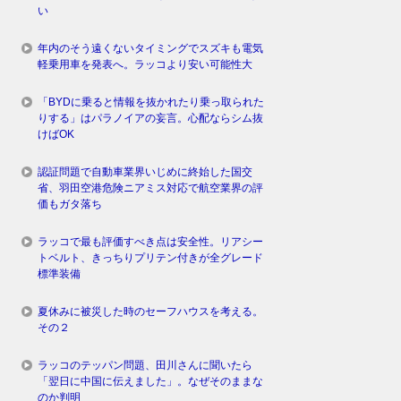
い
年内のそう遠くないタイミングでスズキも電気
軽乗用車を発表へ。ラッコより安い可能性大
「BYDに乗ると情報を抜かれたり乗っ取られた
りする」はパラノイアの妄言。心配ならシム抜
けばOK
認証問題で自動車業界いじめに終始した国交
省、羽田空港危険ニアミス対応で航空業界の評
価もガタ落ち
ラッコで最も評価すべき点は安全性。リアシー
トベルト、きっちりプリテン付きが全グレード
標準装備
夏休みに被災した時のセーフハウスを考える。
その２
ラッコのテッパン問題、田川さんに聞いたら
「翌日に中国に伝えました」。なぜそのままな
のか判明