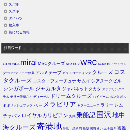
スバル
スズキ
ダイハツ
輸入車
気になる情報
注目ワード
mirai
WRC
MSCクルーズ
C4
HONDA
NSX
SUV
XC60D4
アウトラン
コス
クルーズ
アルミテープ
ダーPHEV
アニー伊藤
ガラスコーティング
タクルーズ
コスタ・フォーチュナ
サムイ
シアヌークビル
シンガポール
ジャカルタ
ジャパネットタカタ
ステアリングコ
ドリームクルーズ
ラム
テリー伊藤さん
ディーゼル
ハイビーム
ホンダ
ボル
メラビリア
ラリー
レム
ボ
ポリッシュファクトリー
ヤフーニュース
国沢
乗船記
地中
ロイヤルカリビアン
チャバン
丸武
寄港地
海クルーズ
盗難
帯広 焼き肉
新型
燃費良い
玉子焼き