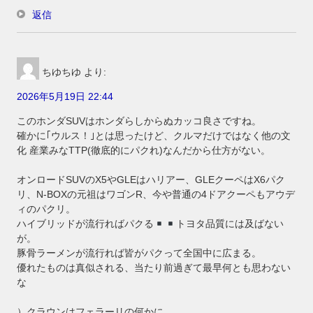
返信
ちゆちゆ
より:
2026年5月19日 22:44
このホンダSUVはホンダらしからぬカッコ良さですね。
確かに｢ウルス！｣とは思ったけど、クルマだけではなく他の文
化 産業みなTTP(徹底的にパクれ)なんだから仕方がない。
オンロードSUVのX5やGLEはハリアー、GLEクーペはX6パク
リ、N-BOXの元祖はワゴンR、今や普通の4ドアクーペもアウデ
ィのパクリ。
ハイブリッドが流行ればパクる
トヨタ品質には及ばない
が。
豚骨ラーメンが流行れば皆がパクって全国中に広まる。
優れたものは真似される、当たり前過ぎて最早何とも思わない
な
）クラウンはフェラーリの何かに