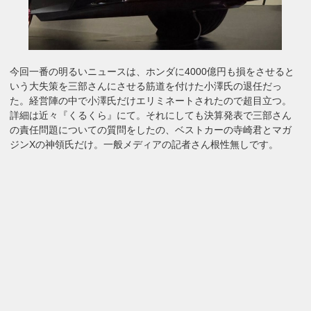
今回一番の明るいニュースは、ホンダに4000億円も損をさせると
いう大失策を三部さんにさせる筋道を付けた小澤氏の退任だっ
た。経営陣の中で小澤氏だけエリミネートされたので超目立つ。
詳細は近々『くるくら』にて。それにしても決算発表で三部さん
の責任問題についての質問をしたの、ベストカーの寺崎君とマガ
ジンXの神領氏だけ。一般メディアの記者さん根性無しです。