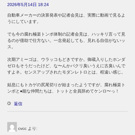
2026年5月14日 18:24
自動車メーカーの決算発表や記者会見は、実際に動画で見るよ
うにしています。
でも今の腐れ極楽トンボ体制の記者会見は、ハッキリ言って見
るのが億劫で仕方ない。一念発起しても、見れる自信がないッ
ス。
次期アミーゴは、ウラッコもどきですか。御蔵入りしたホンダ
ゼロもそうだったけど、な〜んかパクリ臭いうえに古臭いんで
すよネ。センスアップされたモダンレトロとは、程遠い感じ。
姑息にもトカゲの尻尾切りが始まったようですが、腐れ極楽ト
ンボと●能な仲間たちは、トットと全員辞めてケンロ〜っ！
返信
cvcc
より: