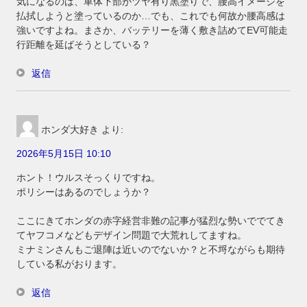
気になるのは、車体下部がツヤ有り黒塗りで、腰高イメージを
払拭しようと塗っているのか…でも、これでも何故か腰高感は
強いですよね。まさか、バッテリーを薄く敷き詰めてEV可能走
行距離を延ばそうとしている？
返信
ホンダ大好き
より:
2026年5月15日 10:10
ホント！ウルスそっくりですね。
ポリシーはあるのでしょうか？
ここにきてホンダの赤字経営非難の記事が猛烈な勢いででてき
てヤフコメなどもデザイン問題で大荒れしてますね。
ミナミンさんもご退陣は近いのでないか？と不埒ながらも期待
している私がおります。
返信