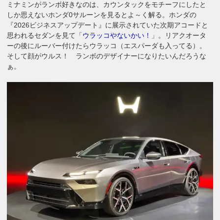
ミナミンがランボ好きなのは、カウンタックをモチーフにしたと
しか思えないホンダ0サルーンを見るとよ～く解る。ホンダの
『2026ビジネスアップデート』に展示されていた次期アコードと
思われるセダンを見て「
ウラッコやないかい！
」。リアクオータ
ーの後にルーバー付けたらウラッコ（エスパーダも入ってる）。
そして顔がウルス！ ランボのデザイナーになりたいんだろうな
ぁ。