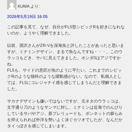
KUMA
より:
2026年5月19日 16:05
この記事を見て、なぜ、自分がFL5型シビックRを好きになれな
いのか、ようやく理解できました。
以前、国沢さんがZR-Vを深海魚と評したことがあったと思いま
すが、ミナミンデザイン、まるで魚なんですね・・・。このウ
ラッコもどき、サバに見えてきました。ホンダ0はアジですか
ね。
FL5も、サイドの意匠が魚のように平たい。これまでのシビッ
クRのような猫科のような躍動感がない。なので、私個人とし
ては、FL5にコレジャナイ感を感じてしまうんだと理解できま
した。
サカナデザインも嫌いではないですが、元ネタのウラッコは、
文字通り刀のようなサンマに対し、ミナミンは近海でのんびり
しているサバやアジ。新プレリュードも、ボンネットの膨らみ
を抑えられれば外洋を勢いよく泳ぐカツオでしたが、なんだか
タイっぽさを感じてしまいます。