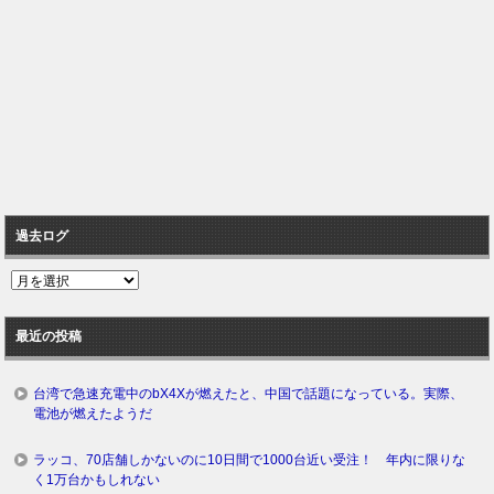
過去ログ
過
去
ロ
最近の投稿
グ
台湾で急速充電中のbX4Xが燃えたと、中国で話題になっている。実際、
電池が燃えたようだ
ラッコ、70店舗しかないのに10日間で1000台近い受注！ 年内に限りな
く1万台かもしれない