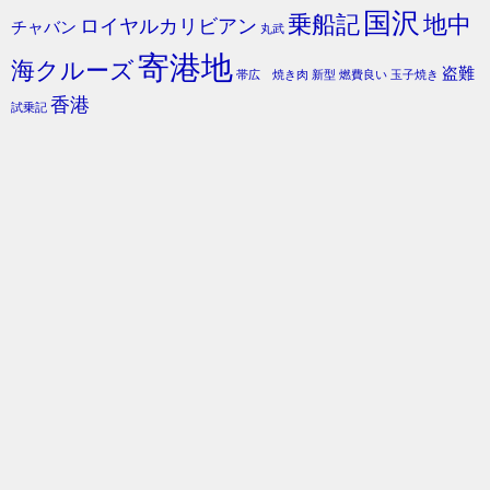
国沢
乗船記
地中
ロイヤルカリビアン
チャバン
丸武
寄港地
海クルーズ
盗難
帯広 焼き肉
新型
燃費良い
玉子焼き
香港
試乗記