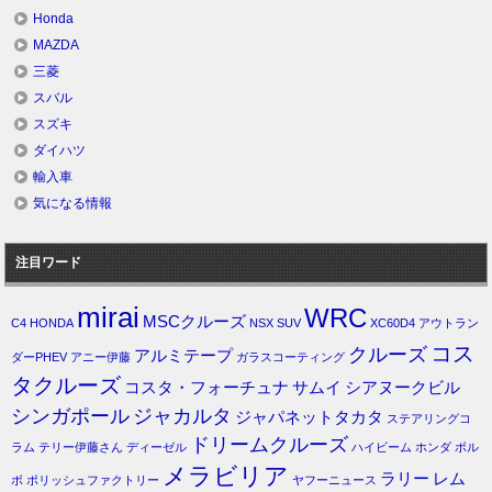
Honda
MAZDA
三菱
スバル
スズキ
ダイハツ
輸入車
気になる情報
注目ワード
mirai
WRC
MSCクルーズ
C4
HONDA
NSX
SUV
XC60D4
アウトラン
コス
クルーズ
アルミテープ
ダーPHEV
アニー伊藤
ガラスコーティング
タクルーズ
コスタ・フォーチュナ
サムイ
シアヌークビル
シンガポール
ジャカルタ
ジャパネットタカタ
ステアリングコ
ドリームクルーズ
ラム
テリー伊藤さん
ディーゼル
ハイビーム
ホンダ
ボル
メラビリア
ラリー
レム
ボ
ポリッシュファクトリー
ヤフーニュース