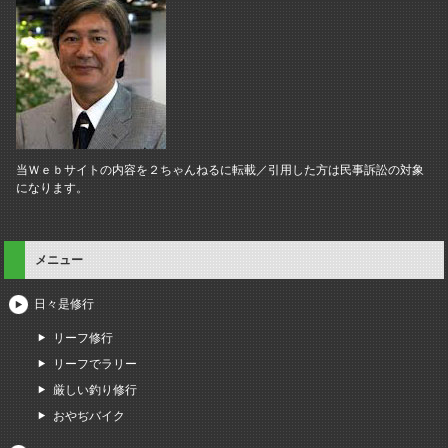
当Ｗｅｂサイトの内容を２ちゃんねるに転載／引用した方は民事訴訟の対象
になります。
メニュー
日々是修行
リーフ修行
リーフでラリー
厳しい釣り修行
おやぢバイク