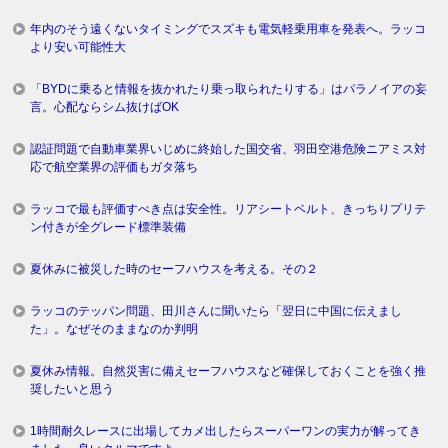
年内のそう遠くないタイミングでスズキも電気軽乗用車を発表へ。ラッコ
より安い可能性大
「BYDに乗ると情報を抜かれたり乗っ取られたりする」はパラノイアの妄
言。心配ならシム抜けばOK
認証問題で自動車業界いじめに終始した国交省、羽田空港危険ニアミス対
応で航空業界の評価もガタ落ち
ラッコで最も評価すべき点は安全性。リアシートベルト、きっちりプリテ
ン付きが全グレード標準装備
夏休みに被災した時のセーフハウスを考える。その２
ラッコのテッパン問題、田川さんに聞いたら「翌日に中国に伝えまし
た」。なぜそのままなのか判明
夏休み情報。自然災害に備えセーフハウスなど確保しておくことを強く推
奨したいと思う
1時間耐久レースに出場してカメ出したらスーパーワンの実力が解ってき