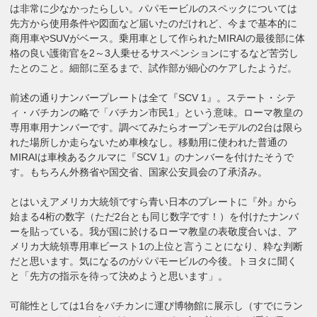
は非常に少なかったらしい。パパモービルのスペックについては
先方から使用条件や図面など届いたのだけれど、今まで基本的に
商用車やSUVがベース。乗用車として作られたMIRAIの最後部に体
格の良い護衛官を2～3人乗せるサスペンションにするなど苦労し
たとのこと。細部に至るまで、試作部が細心のケアしたようだ。
前述の通りナンバープレートは全て『SCV 1』。ステート・シテ
ィ・バチカンの略で「バチカン市民1」という意味。ローマ教皇の
専用車用ナンバーです。調べてみたらオープンモデルの2台は限ら
れた場所しか走らないため車検なし。移動用に使われた普通の
MIRAIは車検あるクルマに『SCV 1』のナンバーを付けたそうで
す。もちろん外務省や国交省、国家公安員会の了承済み。
とはいえアメリカ大統領ですら青い日本のプレートに『外』から
始まる4桁の数字（ただ2台とも同じ数字です！）を付けたナンバ
ーを貼っている。我が国に於けるローマ教皇の表敬度合いは、ア
メリカ大統領専用車ビースト1の上位と言うことになり、粋な判断
だと思います。気になるのがパパモービルの今後。トヨタに聞く
と「先方の指示を待って決めようと思います」。
可能性としては1台をバチカンに運び博物館に展示し（すでにラン