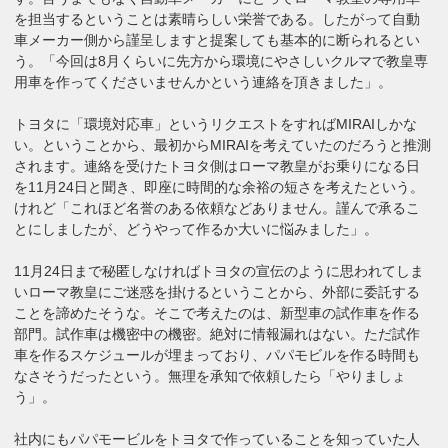
を担当するということは素晴らしい栄誉である。したがって自動
車メーカー側から謹呈しますと提案しても基本的に断られるとい
う。「今回は8月くらいに先方から環境にやさしいクルマで教皇専
用車を作ってくださいませんかという連絡を頂きました」。
トヨタに「環境対応車」というリクエストをすればMIRAIしかな
い。ということから、最初からMIRAIを考えていたのだろうと推測
されます。連絡を受けたトヨタ側はローマ教皇がお乗りになる日
を11月24日と聞き、即座に時間的な余裕の短さを考えたという。
けれど「これほど名誉のある依頼などありません。謹んで承るこ
とにしましたが、どうやって作るか大いに悩みました」。
11月24日まで秘匿しなければトヨタの宣伝のように思われてしま
いローマ教皇にご迷惑を掛けるということから、外部に委託する
ことを諦めたそうな。そこで考えたのは、新型車の試作車を作る
部門。試作車は機密中の機密。絶対に情報漏れはない。ただ試作
車を作るスケジュールが埋まっており、パパモビルを作る時間も
なさそうだったという。無理を承知で依頼したら「やりましょ
う」。
社内にもパパモービルをトヨタで作っていることを知っていた人