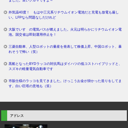
ました。良いクルマですよ～
外気温40度！ もはや三元系リチウムイオン電池だと充電も放電も厳し
い。LFPなら問題なしだけれど
大阪でいすゞの電気バスが燃えました。火元は明らかにリチウムイオン電
池。国交省は即刻運用停止を！
三菱自動車、人型ロボットの量産を発表して株価上昇。中国ロボット、暴
れそうで怖い（笑）
黒船となったBYDラッコの対抗馬はダイハツの低コストハイブリッドと、
スズキの軽量電気自動車です
市販仕様のラッコを見てきました。けっこうお金が掛かった造りをしてま
す。白い巨塔の意地も（笑）
アドレス