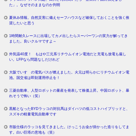
た」。なぜそのままなのか判明
夏休み情報。自然災害に備えセーフハウスなど確保しておくことを強く推
奨したいと思う
1時間耐久レースに出場してカメ出したらスーパーワンの実力が解ってき
ました。良いクルマですよ～
外気温40度！ もはや三元系リチウムイオン電池だと充電も放電も厳し
い。LFPなら問題なしだけれど
大阪でいすゞの電気バスが燃えました。火元は明らかにリチウムイオン電
池。国交省は即刻運用停止を！
三菱自動車、人型ロボットの量産を発表して株価上昇。中国ロボット、暴
れそうで怖い（笑）
黒船となったBYDラッコの対抗馬はダイハツの低コストハイブリッドと、
スズキの軽量電気自動車です
市販仕様のラッコを見てきました。けっこうお金が掛かった造りをしてま
す。白い巨塔の意地も（笑）