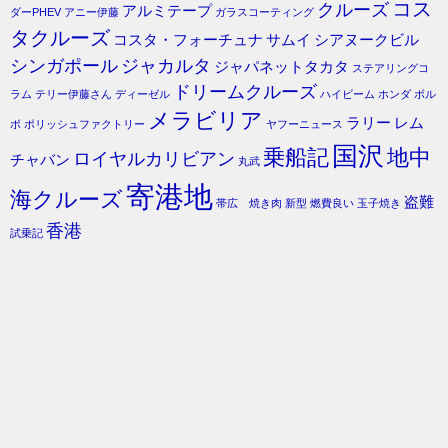
コス
クルーズ
アルミテープ
ダーPHEV
アニー伊藤
ガラスコーティング
タクルーズ
コスタ・フォーチュナ
サムイ
シアヌークビル
シンガポール
ジャカルタ
ジャパネットタカタ
ステアリングコ
ドリームクルーズ
ラム
テリー伊藤さん
ディーゼル
ハイビーム
ホンダ
ボル
メラビリア
ラリー
レム
ボ
ポリッシュファクトリー
ヤフーニュース
国沢
乗船記
地中
ロイヤルカリビアン
チャバン
丸武
寄港地
海クルーズ
盗難
帯広 焼き肉
新型
燃費良い
玉子焼き
香港
試乗記