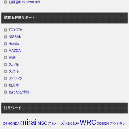
動画@kunisawa.net
試乗＆解説リポート
TOYOTA
NISSAN
Honda
MAZDA
三菱
スバル
スズキ
ダイハツ
輸入車
気になる情報
注目ワード
mirai
WRC
MSCクルーズ
C4
HONDA
NSX
SUV
XC60D4
アウトラン