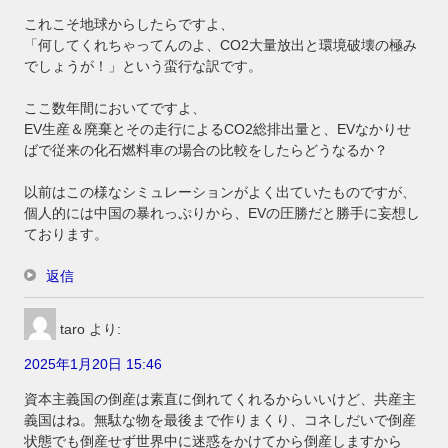
これこそ地球からしたらですよ、
「何してくれちゃってんのよ、CO2大量放出と環境破壊の極み
でしょうが！」という蛮行な訳です。
ここ数年間においてですよ、
EV生産＆廃棄とその走行によるCO2総排出量と、EVなかりせ
ばで従来の化石燃料車の場合の比較をしたらどうなるか？
以前はこの様なシミュレーションがよく出ていたものですが、
個人的には中国の暴れっぷりから、EVの圧勝だと勝手に妄想し
ております。
返信
taro
より:
2025年1月20日 15:46
資本主義国の倒産は素直に倒れてくれるからいいけど、共産主
義国はね。無駄な物を最後まで作りまくり、コネしだいで倒産
状態でも倒産せず世界中に迷惑をかけてから倒産しますから