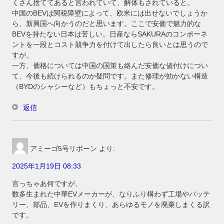
くさん捨ててあると言われていて、解体もされていると。
中国のBEVは関税障壁によって、欧米には出せないでしょうか
ら、新興国へ向かうのだと思います。ここで安価で魅力的な
BEVを持たない日本は苦しい。日産ならSAKURAのコンポーネ
ントを一段とコスト競争力を付けて出したら良いとは思うので
すが。
一方、価格については中国の国策も絡んだ安価な値付けについ
て、今後も続けられるのか疑問です。また修理が効かない構造
（BYDのシャシーなど）もちょっと不安です。
返信
アミーゴ5号リボーン
より:
2025年1月19日 08:33
言っちゃあ何ですが、
数多生まれた中華EVメーカーが、なりふり構わず工場やバッテ
リー、部品、EVを作りまくり、あらゆるモノを廃棄しまくる訳
です。