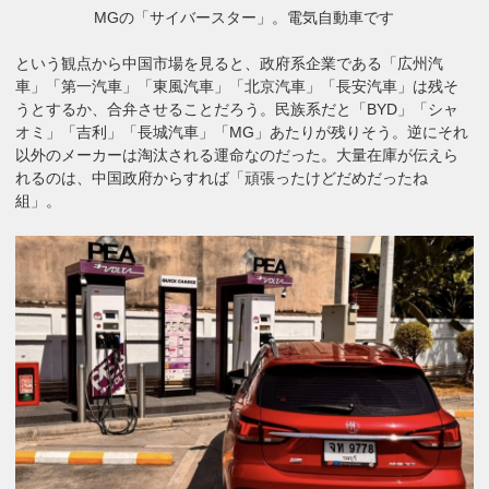
MGの「サイバースター」。電気自動車です
という観点から中国市場を見ると、政府系企業である「広州汽
車」「第一汽車」「東風汽車」「北京汽車」「長安汽車」は残そ
うとするか、合弁させることだろう。民族系だと「BYD」「シャ
オミ」「吉利」「長城汽車」「MG」あたりが残りそう。逆にそれ
以外のメーカーは淘汰される運命なのだった。大量在庫が伝えら
れるのは、中国政府からすれば「頑張ったけどだめだったね
組」。