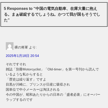
5 Responses to “中国の電気自動車、在庫大量に抱え
る。まぁ破綻するでしょうね。かつて我が国もそうでし
た”
裸の将軍
より:
2025年1月18日 20:54
それですそれ
雑誌「別冊Motorcyclist」「Old-timer」を第一号刊から読んで
いるような私からすると
「歴史は繰り返す」ですよ
目黒が川崎に、プリンスが日産に吸収され
国単位で中小メーカーは淘汰される
今の中国が、昭和あたりからの日本の「盛者必衰」にオーバー
ラップするのです