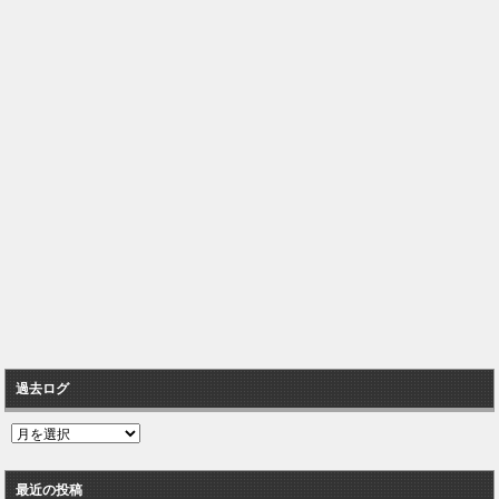
過去ログ
過
去
ロ
最近の投稿
グ