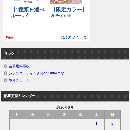
リンク
会員用掲示板
ガラスコーティングのpolishfactory
ネオチューン
記事更新カレンダー
2026年8月
月
火
水
木
金
土
日
1
2