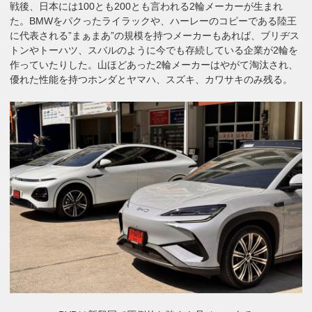
戦後、日本には100とも200とも言われる2輪メーカーが生まれ
た。BMWをパクったライラックや、ハーレーのコピーである陸王
に代表される”まぁまあ”の規模を持つメーカーもあれば、ブリヂス
トンやトーハツ、スバルのように今でも存続している企業が2輪を
作っていたりした。山ほどあった2輪メーカーはやがて淘汰され、
優れた性能を持つホンダとヤマハ、スズキ、カワサキのみ残る。