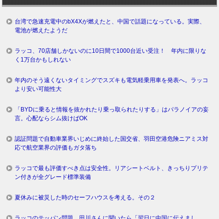
台湾で急速充電中のbX4Xが燃えたと、中国で話題になっている。実際、
電池が燃えたようだ
ラッコ、70店舗しかないのに10日間で1000台近い受注！ 年内に限りな
く1万台かもしれない
年内のそう遠くないタイミングでスズキも電気軽乗用車を発表へ。ラッコ
より安い可能性大
「BYDに乗ると情報を抜かれたり乗っ取られたりする」はパラノイアの妄
言。心配ならシム抜けばOK
認証問題で自動車業界いじめに終始した国交省、羽田空港危険ニアミス対
応で航空業界の評価もガタ落ち
ラッコで最も評価すべき点は安全性。リアシートベルト、きっちりプリテ
ン付きが全グレード標準装備
夏休みに被災した時のセーフハウスを考える。その２
ラッコのテッパン問題、田川さんに聞いたら「翌日に中国に伝えまし