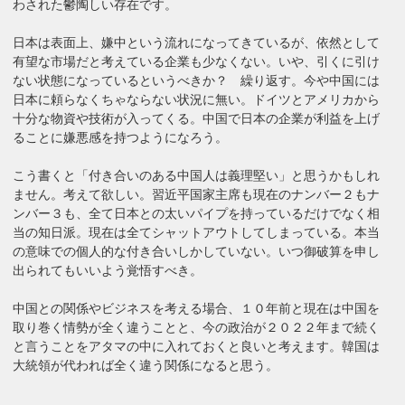
わされた鬱陶しい存在です。
日本は表面上、嫌中という流れになってきているが、依然として
有望な市場だと考えている企業も少なくない。いや、引くに引け
ない状態になっているというべきか？ 繰り返す。今や中国には
日本に頼らなくちゃならない状況に無い。ドイツとアメリカから
十分な物資や技術が入ってくる。中国で日本の企業が利益を上げ
ることに嫌悪感を持つようになろう。
こう書くと「付き合いのある中国人は義理堅い」と思うかもしれ
ません。考えて欲しい。習近平国家主席も現在のナンバー２もナ
ンバー３も、全て日本との太いパイプを持っているだけでなく相
当の知日派。現在は全てシャットアウトしてしまっている。本当
の意味での個人的な付き合いしかしていない。いつ御破算を申し
出られてもいいよう覚悟すべき。
中国との関係やビジネスを考える場合、１０年前と現在は中国を
取り巻く情勢が全く違うことと、今の政治が２０２２年まで続く
と言うことをアタマの中に入れておくと良いと考えます。韓国は
大統領が代われば全く違う関係になると思う。