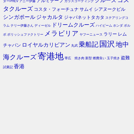
コス
クルーズ
アルミテープ
ダーPHEV
アニー伊藤
ガラスコーティング
タクルーズ
コスタ・フォーチュナ
サムイ
シアヌークビル
シンガポール
ジャカルタ
ジャパネットタカタ
ステアリングコ
ドリームクルーズ
ラム
テリー伊藤さん
ディーゼル
ハイビーム
ホンダ
ボル
メラビリア
ラリー
レム
ボ
ポリッシュファクトリー
ヤフーニュース
国沢
乗船記
地中
ロイヤルカリビアン
チャバン
丸武
寄港地
海クルーズ
盗難
帯広 焼き肉
新型
燃費良い
玉子焼き
香港
試乗記