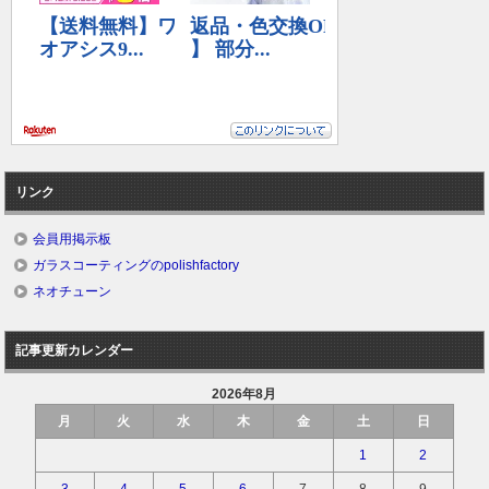
リンク
会員用掲示板
ガラスコーティングのpolishfactory
ネオチューン
記事更新カレンダー
2026年8月
月
火
水
木
金
土
日
1
2