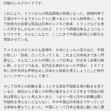
代版のシルクロードです。
これにより、ドイツからの部品調達が容易になった。貨物列車で
工場のヤードまでダイレクトに運べるというから効率良い。今ま
で技術力が必要な部品は日本からフネと鉄道、トラックなどを使
い入手するしかなかったけれど、ドイツで調達出来るようになっ
たワケです。そんなこんなで、ここにきて中国は欧州との取引を
増加させている。
アメリカとのビジネスも急増中。ＧＭにとっちゃ宝の山だ。中国
が欲しい「技術」だって入ってくる。これまた日本抜きで全く問
題なし。そんなことから中国にとって日本は「付き合う必要の無
い国」となりつつある。近代化を進めたかった中国が、１９７２
年に日中共同を声明を出し日本から技術を導入しようとした時代
とバックボーンからして違う。
そして日本との距離を置こうとする習近平国家主席の動きを見て
いると、就任から２期１０年間が過ぎる２０２２年まで現在の状
況は変化しないと考えるべきだ。つまり一段と日中の距離は開く
可能性を考えないとならない。今や中国は日本抜きでやっていけ
る体制を整えてしまった。中国にとって日本は過去に酷い目に遭