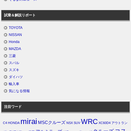
試乗＆解説リポート
TOYOTA
NISSAN
Honda
MAZDA
三菱
スバル
スズキ
ダイハツ
輸入車
気になる情報
注目ワード
mirai
WRC
MSCクルーズ
C4
HONDA
NSX
SUV
XC60D4
アウトラン