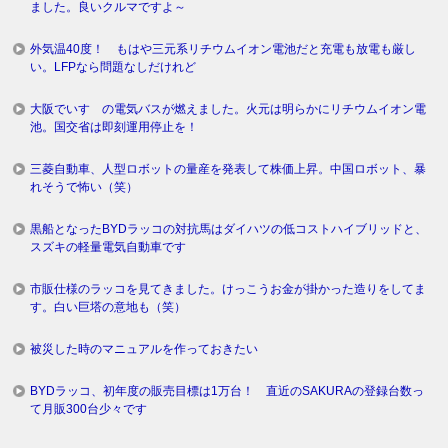
ました。良いクルマですよ～
外気温40度！ もはや三元系リチウムイオン電池だと充電も放電も厳し
い。LFPなら問題なしだけれど
大阪でいすゞの電気バスが燃えました。火元は明らかにリチウムイオン電
池。国交省は即刻運用停止を！
三菱自動車、人型ロボットの量産を発表して株価上昇。中国ロボット、暴
れそうで怖い（笑）
黒船となったBYDラッコの対抗馬はダイハツの低コストハイブリッドと、
スズキの軽量電気自動車です
市販仕様のラッコを見てきました。けっこうお金が掛かった造りをしてま
す。白い巨塔の意地も（笑）
被災した時のマニュアルを作っておきたい
BYDラッコ、初年度の販売目標は1万台！ 直近のSAKURAの登録台数っ
て月販300台少々です