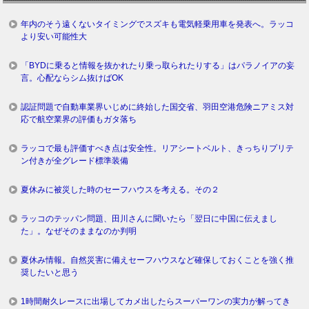
年内のそう遠くないタイミングでスズキも電気軽乗用車を発表へ。ラッコ
より安い可能性大
「BYDに乗ると情報を抜かれたり乗っ取られたりする」はパラノイアの妄
言。心配ならシム抜けばOK
認証問題で自動車業界いじめに終始した国交省、羽田空港危険ニアミス対
応で航空業界の評価もガタ落ち
ラッコで最も評価すべき点は安全性。リアシートベルト、きっちりプリテ
ン付きが全グレード標準装備
夏休みに被災した時のセーフハウスを考える。その２
ラッコのテッパン問題、田川さんに聞いたら「翌日に中国に伝えまし
た」。なぜそのままなのか判明
夏休み情報。自然災害に備えセーフハウスなど確保しておくことを強く推
奨したいと思う
1時間耐久レースに出場してカメ出したらスーパーワンの実力が解ってき