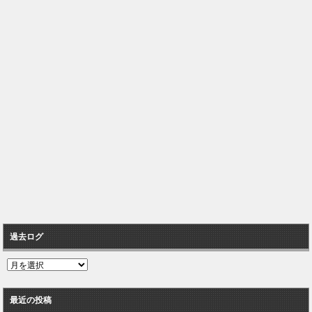
過去ログ
過
去
ロ
最近の投稿
グ