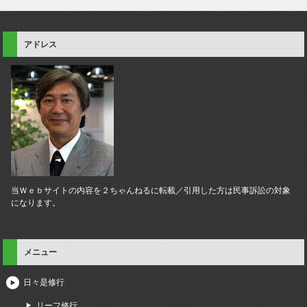
アドレス
当Ｗｅｂサイトの内容を２ちゃんねるに転載／引用した方は民事訴訟の対象
になります。
メニュー
日々是修行
リーフ修行