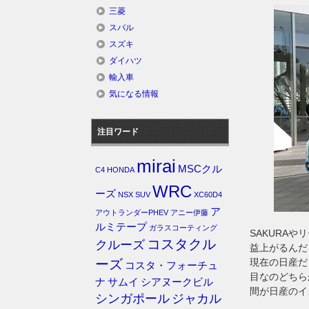
三菱
スバル
スズキ
ダイハツ
輸入車
気になる情報
注目ワード
mirai
MSCクル
C4
HONDA
WRC
ーズ
NSX
SUV
XC60D4
ア
アウトランダーPHEV
アニー伊藤
ルミテープ
ガラスコーティング
SAKURA
コスタクル
クルーズ
益上がるんだ
ーズ
現在の日産だ
コスタ・フォーチュ
目なのどちら
ナ
サムイ
シアヌークビル
間が日産のイ
シンガポール
ジャカル