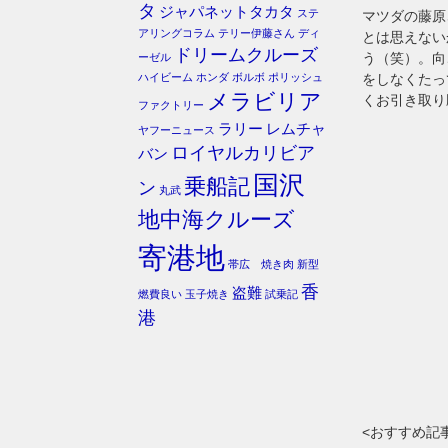
タ
ジャパネットタカタ
ステ
マツダの藤原
アリングコラム
テリー伊藤さん
ディ
とは思えない
ドリームクルーズ
う（笑）。向
ーゼル
ハイビーム
ホンダ
ボルボ
ポリッシュ
をしなくたっ
メラビリア
くお引き取り
ファクトリー
ラリー
レムチャ
ヤフーニュース
ロイヤルカリビア
バン
国沢
乗船記
ン
丸武
地中海クルーズ
寄港地
帯広 焼き肉
新型
香
盗難
燃費良い
玉子焼き
試乗記
港
<おすすめ記