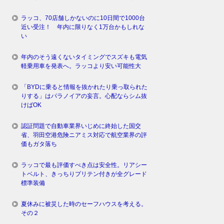
ラッコ、70店舗しかないのに10日間で1000台
近い受注！ 年内に限りなく1万台かもしれな
い
年内のそう遠くないタイミングでスズキも電気
軽乗用車を発表へ。ラッコより安い可能性大
「BYDに乗ると情報を抜かれたり乗っ取られた
りする」はパラノイアの妄言。心配ならシム抜
けばOK
認証問題で自動車業界いじめに終始した国交
省、羽田空港危険ニアミス対応で航空業界の評
価もガタ落ち
ラッコで最も評価すべき点は安全性。リアシー
トベルト、きっちりプリテン付きが全グレード
標準装備
夏休みに被災した時のセーフハウスを考える。
その２