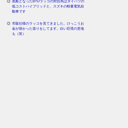
黒船となったBYDラッコの対抗馬はダイハツの
低コストハイブリッドと、スズキの軽量電気自
動車です
市販仕様のラッコを見てきました。けっこうお
金が掛かった造りをしてます。白い巨塔の意地
も（笑）