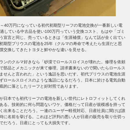
0～40万円になっている初代初期型リーフの電池交換が一番新しい電
経過している中古品を使い100万円っていう交換コスト、もはや「ゴミ
う宣言と同じ。売っているときは「生涯補償」なんて話が全く出てい
初期型プリウスの電池を25年（クルマの寿命で考えたら生涯だと思
償交換してきたトヨタと鮮やかな違いを見せる。
ランのクルマ好きなら「砂漠でロールスロイスが壊れた。修理を依頼
で部品とメカニックが来て修理。請求書来ないので聞いたらロールス
ませんと言われた」という逸話を思いだす。初代プリウスの電池生涯
ずロールスロイスのような逸話になるだろう。日本に於ける電気自動
底的に落としたリーフと好対照であります。
が日本でも初代リーフの電池を新しい世代にレトロフィットしてくれ
ある。技術的に何ら問題ないワケ。価格だって日産が規模感を持って
く出来ることだろう。一連のユーザー軽視対応、日産社員に聞けば誰
時に名前を挙げる。これほど評判の悪い人が日産の販売を取り仕切っ
でだろう。日産にとっても大損失です。