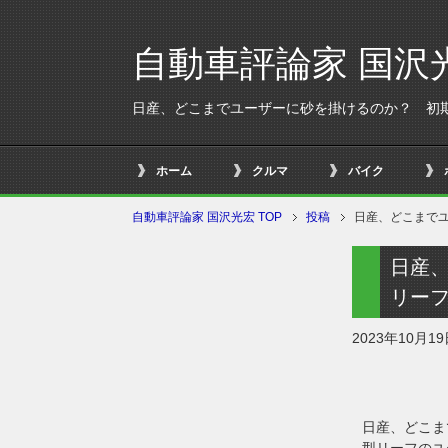
自動車評論家 国沢
日産、どこまでユーザーに砂を掛けるのか？ 初期
ホーム
クルマ
バイク
自動車評論家 国沢光宏 TOP
投稿
日産、どこまでユ
日産
リーフ
2023年10月1
日産、どこま
型リーフのユ