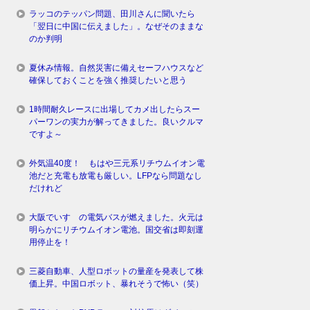
ラッコのテッパン問題、田川さんに聞いたら
「翌日に中国に伝えました」。なぜそのままな
のか判明
夏休み情報。自然災害に備えセーフハウスなど
確保しておくことを強く推奨したいと思う
1時間耐久レースに出場してカメ出したらスー
パーワンの実力が解ってきました。良いクルマ
ですよ～
外気温40度！ もはや三元系リチウムイオン電
池だと充電も放電も厳しい。LFPなら問題なし
だけれど
大阪でいすゞの電気バスが燃えました。火元は
明らかにリチウムイオン電池。国交省は即刻運
用停止を！
三菱自動車、人型ロボットの量産を発表して株
価上昇。中国ロボット、暴れそうで怖い（笑）