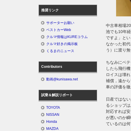
推奨リンク
サポーターお願い
中古車相場2
ベストカーWeb
池でも10年
クルマ情報はKUREコラム
ですよ」とい
なかった初代
クルマ好きの掲示板
う）に渡り無
くるまのニュース
ちなみにベテ
Contributors
したら飛行機
ロイスは壊れ
動画@kunisawa.net
補償，遠から
車の評価を徹
試乗＆解説リポート
日産ではない
るショップは
TOYOTA
対応すれば安
NISSAN
が悪いのか瞬
Honda
ているのは何
MAZDA