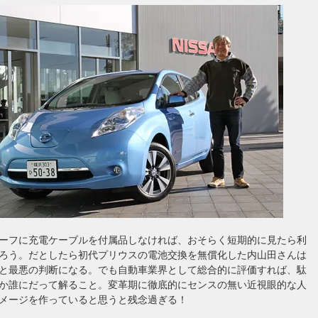
やリーフに充電ケーブルを付属品しなければ、おそらく短期的に見たら利
ろう。だとしたら初代プリウスの電池交換を無償化した内山田さんは
と最悪の判断になる。でも自動車業界として総合的に評価すれば、駄
か誰にだって解ること。変革期に徹底的にセンスの無い近視眼的な人
メージを作っていると思うと残念過ぎる！