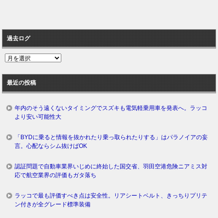
過去ログ
過
去
ロ
最近の投稿
グ
年内のそう遠くないタイミングでスズキも電気軽乗用車を発表へ。ラッコ
より安い可能性大
「BYDに乗ると情報を抜かれたり乗っ取られたりする」はパラノイアの妄
言。心配ならシム抜けばOK
認証問題で自動車業界いじめに終始した国交省、羽田空港危険ニアミス対
応で航空業界の評価もガタ落ち
ラッコで最も評価すべき点は安全性。リアシートベルト、きっちりプリテ
ン付きが全グレード標準装備