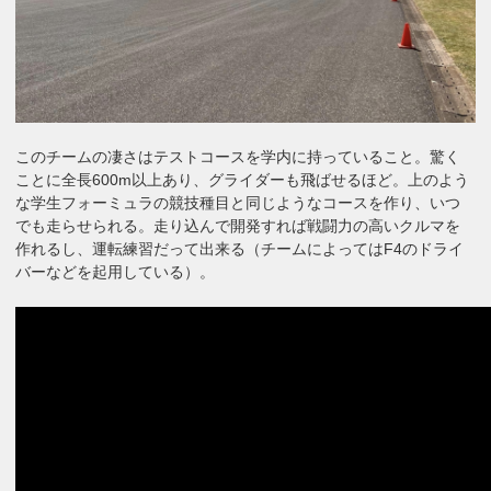
このチームの凄さはテストコースを学内に持っていること。驚く
ことに全長600m以上あり、グライダーも飛ばせるほど。上のよう
な学生フォーミュラの競技種目と同じようなコースを作り、いつ
でも走らせられる。走り込んで開発すれば戦闘力の高いクルマを
作れるし、運転練習だって出来る（チームによってはF4のドライ
バーなどを起用している）。