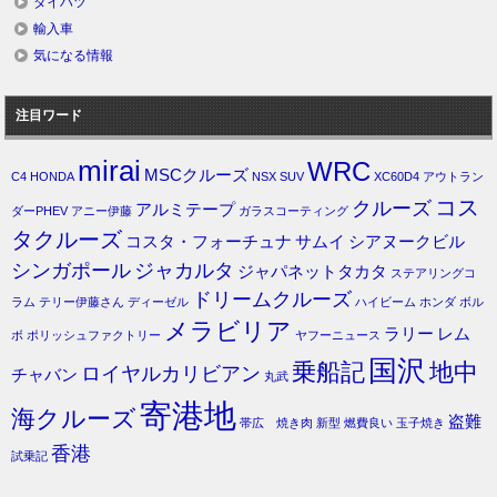
ダイハツ
輸入車
気になる情報
注目ワード
mirai
WRC
MSCクルーズ
C4
HONDA
NSX
SUV
XC60D4
アウトラン
コス
クルーズ
アルミテープ
ダーPHEV
アニー伊藤
ガラスコーティング
タクルーズ
コスタ・フォーチュナ
サムイ
シアヌークビル
シンガポール
ジャカルタ
ジャパネットタカタ
ステアリングコ
ドリームクルーズ
ラム
テリー伊藤さん
ディーゼル
ハイビーム
ホンダ
ボル
メラビリア
ラリー
レム
ボ
ポリッシュファクトリー
ヤフーニュース
国沢
乗船記
地中
ロイヤルカリビアン
チャバン
丸武
寄港地
海クルーズ
盗難
帯広 焼き肉
新型
燃費良い
玉子焼き
香港
試乗記