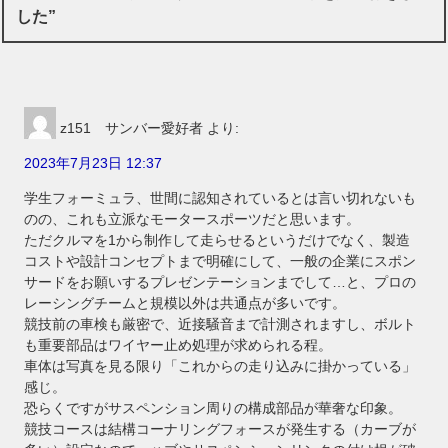
した”
z151 サンバー愛好者
より:
2023年7月23日 12:37
学生フォーミュラ、世間に認知されているとは言い切れないも
のの、これも立派なモータースポーツだと思います。
ただクルマを1から制作して走らせるというだけでなく、製造
コストや設計コンセプトまで明確にして、一般の企業にスポン
サードをお願いするプレゼンテーションまでして…と、プロの
レーシングチームと規模以外は共通点が多いです。
競技前の車検も厳密で、近接騒音まで計測されますし、ボルト
も重要部品はワイヤー止め処理が求められる程。
車体は写真を見る限り「これからの走り込みに掛かっている」
感じ。
恐らくですがサスペンション周りの構成部品が華奢な印象。
競技コースは結構コーナリングフォースが発生する（カーブが