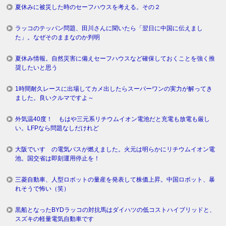
夏休みに被災した時のセーフハウスを考える。その２
ラッコのテッパン問題、田川さんに聞いたら「翌日に中国に伝えまし
た」。なぜそのままなのか判明
夏休み情報。自然災害に備えセーフハウスなど確保しておくことを強く推
奨したいと思う
1時間耐久レースに出場してカメ出したらスーパーワンの実力が解ってき
ました。良いクルマですよ～
外気温40度！ もはや三元系リチウムイオン電池だと充電も放電も厳し
い。LFPなら問題なしだけれど
大阪でいすゞの電気バスが燃えました。火元は明らかにリチウムイオン電
池。国交省は即刻運用停止を！
三菱自動車、人型ロボットの量産を発表して株価上昇。中国ロボット、暴
れそうで怖い（笑）
黒船となったBYDラッコの対抗馬はダイハツの低コストハイブリッドと、
スズキの軽量電気自動車です