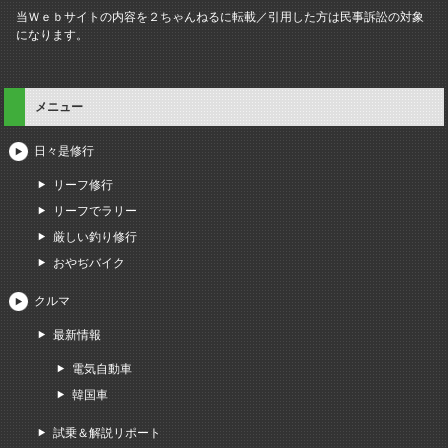
当Ｗｅｂサイトの内容を２ちゃんねるに転載／引用した方は民事訴訟の対象
になります。
メニュー
日々是修行
リーフ修行
リーフでラリー
厳しい釣り修行
おやぢバイク
クルマ
最新情報
電気自動車
韓国車
試乗＆解説リポート