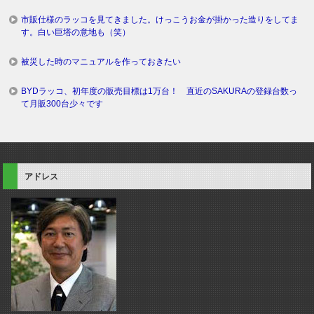
市販仕様のラッコを見てきました。けっこうお金が掛かった造りをしてま
す。白い巨塔の意地も（笑）
被災した時のマニュアルを作っておきたい
BYDラッコ、初年度の販売目標は1万台！ 直近のSAKURAの登録台数っ
て月販300台少々です
アドレス