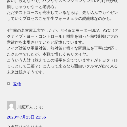
多い）設定なので、ハブやサスペンションリンクの付け根が破
損しちゃうかな～と老婆心。
ただテストコースが充実しているならば、走り込んでカイゼン
していくプロセスこそ学生フォーミュラの醍醐味なのかも。
4年前の名古屋工大でしたか、4×4＆２モーターBEV、AYC（ア
クティブ・ヨー・コントロール）機能を狙った前後制御デフの
意欲作を出場させていたと記憶しています。
ノイズ対策や重量対策、熱対策と様々な問題点を丁寧に対応し
たクルマでしたが、本戦で惜しくもリタイヤ。
こういう人財（敢えてこの漢字を充てています）がトヨタ（ひ
ょっとして三菱？）に入って来るなら面白いクルマが出て来る
未来は続きそうです。
返信
川原万人
より:
2023年7月23日 21:56