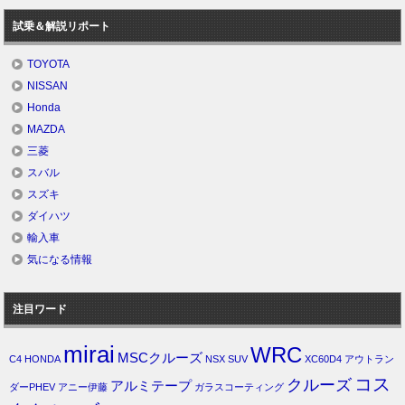
試乗＆解説リポート
TOYOTA
NISSAN
Honda
MAZDA
三菱
スバル
スズキ
ダイハツ
輸入車
気になる情報
注目ワード
mirai
WRC
MSCクルーズ
C4
HONDA
NSX
SUV
XC60D4
アウトラン
コス
クルーズ
アルミテープ
ダーPHEV
アニー伊藤
ガラスコーティング