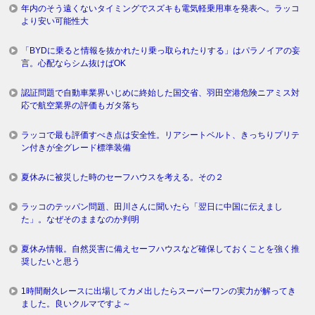
年内のそう遠くないタイミングでスズキも電気軽乗用車を発表へ。ラッコ
より安い可能性大
「BYDに乗ると情報を抜かれたり乗っ取られたりする」はパラノイアの妄
言。心配ならシム抜けばOK
認証問題で自動車業界いじめに終始した国交省、羽田空港危険ニアミス対
応で航空業界の評価もガタ落ち
ラッコで最も評価すべき点は安全性。リアシートベルト、きっちりプリテ
ン付きが全グレード標準装備
夏休みに被災した時のセーフハウスを考える。その２
ラッコのテッパン問題、田川さんに聞いたら「翌日に中国に伝えまし
た」。なぜそのままなのか判明
夏休み情報。自然災害に備えセーフハウスなど確保しておくことを強く推
奨したいと思う
1時間耐久レースに出場してカメ出したらスーパーワンの実力が解ってき
ました。良いクルマですよ～