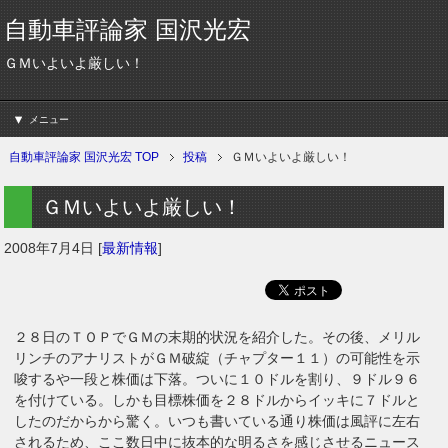
自動車評論家 国沢光宏
ＧＭいよいよ厳しい！
メニュー
自動車評論家 国沢光宏 TOP
投稿
ＧＭいよいよ厳しい！
ＧＭいよいよ厳しい！
2008年7月4日
[
最新情報
]
２８日のＴＯＰでＧＭの末期的状況を紹介した。その後、メリル
リンチのアナリストがＧＭ破綻（チャプター１１）の可能性を示
唆するや一段と株価は下落。ついに１０ドルを割り、９ドル９６
を付けている。しかも目標株価を２８ドルからイッキに７ドルと
したのだからから驚く。いつも書いている通り株価は風評に左右
されるため、ここ数日中に抜本的な明るさを感じさせるニュース