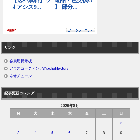
リンク
会員用掲示板
ガラスコーティングのpolishfactory
ネオチューン
記事更新カレンダー
2026年8月
月
火
水
木
金
土
日
1
2
3
4
5
6
7
8
9