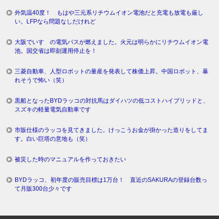
外気温40度！ もはや三元系リチウムイオン電池だと充電も放電も厳し
い。LFPなら問題なしだけれど
大阪でいすゞの電気バスが燃えました。火元は明らかにリチウムイオン電
池。国交省は即刻運用停止を！
三菱自動車、人型ロボットの量産を発表して株価上昇。中国ロボット、暴
れそうで怖い（笑）
黒船となったBYDラッコの対抗馬はダイハツの低コストハイブリッドと、
スズキの軽量電気自動車です
市販仕様のラッコを見てきました。けっこうお金が掛かった造りをしてま
す。白い巨塔の意地も（笑）
被災した時のマニュアルを作っておきたい
BYDラッコ、初年度の販売目標は1万台！ 直近のSAKURAの登録台数っ
て月販300台少々です