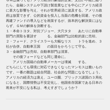
たら、金融システムや下請け製造業などを中心にアメリカ経済
に甚大な影響を与え、それが世界経済に波及する。アメリカ政
府は放置できず、公的資金を投入し当面の危機を回避。その後
再建ファンドの導入などを画策するが、抜本的な解決策にはな
らず、ＧＭの解体を決断する。
１・本命トヨタ、対抗プジョー、大穴タタ あたりに自動車
部門の買取を要請す る。金融部門は比較的楽に売却。
２・フォード、クライスラーも大幅なリス トラを進め、３
社が合併。自動車王国 の面目をかろうじて守る。
３・金融部門は売却。自動車部門は清算。
その後フォードなども同じ運命に。
アメリカ国籍の自動車メーカーは壊滅 する。
どちらにしても環境に対応できなくなったマンモスは脆いもの
です。一番の難題は組合問題。社会的な問題になるでしょう。
アメリカの経済力は衰え、ユーロ圏、ブリックス諸国の３局化
になると、国際情勢は不安定化し、他国依存国家である日本の
将来が不安になる私は、考えすぎでしょうか？