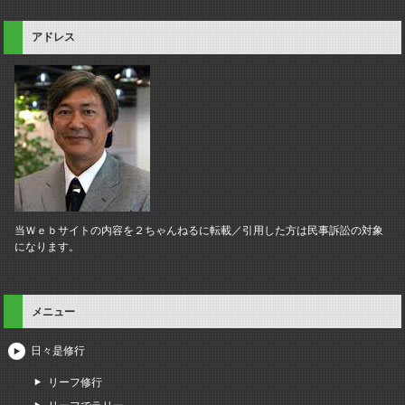
アドレス
当Ｗｅｂサイトの内容を２ちゃんねるに転載／引用した方は民事訴訟の対象
になります。
メニュー
日々是修行
リーフ修行