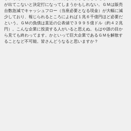
が出てこないと決定打になってしまうかもしれない。ＧＭは販売
台数急減でキャッシュフロー（当座必要となる現金）が大幅に減
少しており、報じられるところによれば１兆６千億円ほど必要だ
という。ＧＭの負債は直近の公表値で３９９５億ドル（約４２兆
円）。こんな企業に投資する人がいると思えぬ。もはや誰の目か
ら見ても終わってます。かといって巨大企業であるＧＭを解散す
ることなど不可能。皆さんどうなると思いますか？