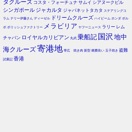
タクルーズ
コスタ・フォーチュナ
サムイ
シアヌークビル
シンガポール
ジャカルタ
ジャパネットタカタ
ステアリングコ
ドリームクルーズ
ラム
テリー伊藤さん
ディーゼル
ハイビーム
ホンダ
ボル
メラビリア
ラリー
レム
ボ
ポリッシュファクトリー
ヤフーニュース
国沢
乗船記
地中
ロイヤルカリビアン
チャバン
丸武
寄港地
海クルーズ
盗難
帯広 焼き肉
新型
燃費良い
玉子焼き
香港
試乗記