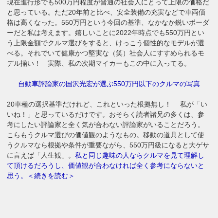
現在進行形でも500万円程度が普通の社会人にとって上限の価格だ
と思っている。ただ20年前と比べ、安全装備の充実などで車両価
格は高くなった。550万円という今回の基準、なかなか鋭いボーダ
ーだと私は考えます。嬉しいことに2022年時点でも550万円とい
う上限金額でクルマ選びをすると、けっこう個性的なモデルが選
べる。それでいて健康かつ堅実な（笑）社会人にすすめられるモ
デル揃い！ 実際、私の次期マイカーもこの中に入ってる。
自動車評論家の国沢光宏が選ぶ550万円以下のクルマの写真
20車種の選択基準だけれど、これといった根拠無し！ 私が「い
いね！」と思っているだけです。おそらく読者諸兄の多くは、参
考にしたい評論家と全く気が合わない評論家がいることだろう。
こらもうクルマ選びの価値観のようなもの。移動の道具として使
うクルマなら根拠や条件が重要ながら、550万円級になると大ゲサ
に言えば「人生観」。
私と同じ趣味の人ならクルマを見て理解し
て頂けるだろうし、価値観が合わなければ全く参考にならないと
思う。＜続きを読む＞