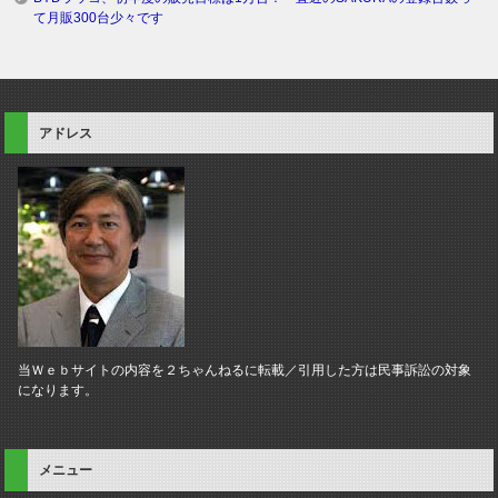
て月販300台少々です
アドレス
当Ｗｅｂサイトの内容を２ちゃんねるに転載／引用した方は民事訴訟の対象
になります。
メニュー