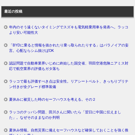
去
ロ
最近の投稿
グ
年内のそう遠くないタイミングでスズキも電気軽乗用車を発表へ。ラッコ
より安い可能性大
「BYDに乗ると情報を抜かれたり乗っ取られたりする」はパラノイアの妄
言。心配ならシム抜けばOK
認証問題で自動車業界いじめに終始した国交省、羽田空港危険ニアミス対
応で航空業界の評価もガタ落ち
ラッコで最も評価すべき点は安全性。リアシートベルト、きっちりプリテ
ン付きが全グレード標準装備
夏休みに被災した時のセーフハウスを考える。その２
ラッコのテッパン問題、田川さんに聞いたら「翌日に中国に伝えまし
た」。なぜそのままなのか判明
夏休み情報。自然災害に備えセーフハウスなど確保しておくことを強く推