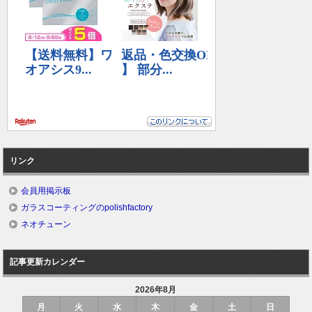
リンク
会員用掲示板
ガラスコーティングのpolishfactory
ネオチューン
記事更新カレンダー
2026年8月
月
火
水
木
金
土
日