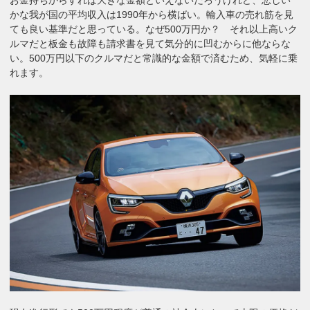
かな我が国の平均収入は1990年から横ばい。輸入車の売れ筋を見
ても良い基準だと思っている。なぜ500万円か？ それ以上高いク
ルマだと板金も故障も請求書を見て気分的に凹むからに他ならな
い。500万円以下のクルマだと常識的な金額で済むため、気軽に乗
れます。