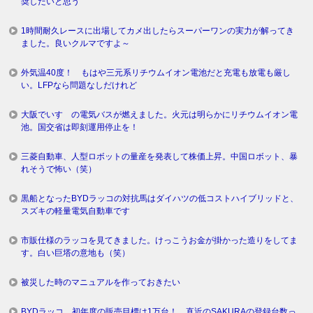
奨したいと思う
1時間耐久レースに出場してカメ出したらスーパーワンの実力が解ってき
ました。良いクルマですよ～
外気温40度！ もはや三元系リチウムイオン電池だと充電も放電も厳し
い。LFPなら問題なしだけれど
大阪でいすゞの電気バスが燃えました。火元は明らかにリチウムイオン電
池。国交省は即刻運用停止を！
三菱自動車、人型ロボットの量産を発表して株価上昇。中国ロボット、暴
れそうで怖い（笑）
黒船となったBYDラッコの対抗馬はダイハツの低コストハイブリッドと、
スズキの軽量電気自動車です
市販仕様のラッコを見てきました。けっこうお金が掛かった造りをしてま
す。白い巨塔の意地も（笑）
被災した時のマニュアルを作っておきたい
BYDラッコ、初年度の販売目標は1万台！ 直近のSAKURAの登録台数っ