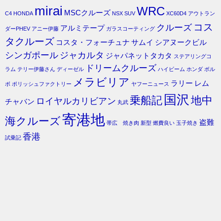
mirai
WRC
MSCクルーズ
C4
HONDA
NSX
SUV
XC60D4
アウトラン
コス
クルーズ
アルミテープ
ダーPHEV
アニー伊藤
ガラスコーティング
タクルーズ
コスタ・フォーチュナ
サムイ
シアヌークビル
シンガポール
ジャカルタ
ジャパネットタカタ
ステアリングコ
ドリームクルーズ
ラム
テリー伊藤さん
ディーゼル
ハイビーム
ホンダ
ボル
メラビリア
ラリー
レム
ボ
ポリッシュファクトリー
ヤフーニュース
国沢
乗船記
地中
ロイヤルカリビアン
チャバン
丸武
寄港地
海クルーズ
盗難
帯広 焼き肉
新型
燃費良い
玉子焼き
香港
試乗記