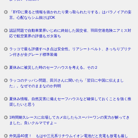
「BYDに乗ると情報を抜かれたり乗っ取られたりする」はパラノイアの妄
言。心配ならシム抜けばOK
認証問題で自動車業界いじめに終始した国交省、羽田空港危険ニアミス対
応で航空業界の評価もガタ落ち
ラッコで最も評価すべき点は安全性。リアシートベルト、きっちりプリテ
ン付きが全グレード標準装備
夏休みに被災した時のセーフハウスを考える。その２
ラッコのテッパン問題、田川さんに聞いたら「翌日に中国に伝えまし
た」。なぜそのままなのか判明
夏休み情報。自然災害に備えセーフハウスなど確保しておくことを強く推
奨したいと思う
1時間耐久レースに出場してカメ出したらスーパーワンの実力が解ってき
ました。良いクルマですよ～
外気温40度！ もはや三元系リチウムイオン電池だと充電も放電も厳し