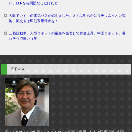
い。LFPなら問題なしだけれど
大阪でいすゞの電気バスが燃えました。火元は明らかにリチウムイオン電
池。国交省は即刻運用停止を！
三菱自動車、人型ロボットの量産を発表して株価上昇。中国ロボット、暴
れそうで怖い（笑）
アドレス
当Ｗｅｂサイトの内容を２ちゃんねるに転載／引用した方は民事訴訟の対象