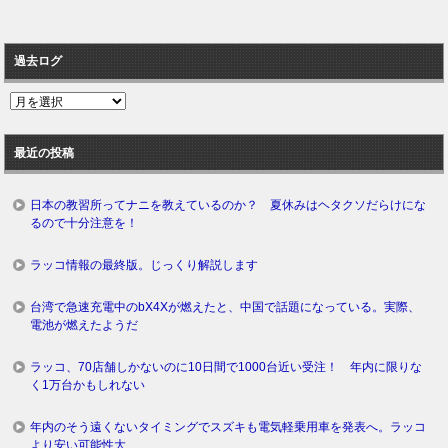
過去ログ
過
去
ロ
最近の投稿
グ
日本の教習所ってナニを教えているのか？ 夏休みはヘタクソだらけにな
るので十分注意を！
ラッコ情報の最終版。じっくり解説します
台湾で急速充電中のbX4Xが燃えたと、中国で話題になっている。実際、
電池が燃えたようだ
ラッコ、70店舗しかないのに10日間で1000台近い受注！ 年内に限りな
く1万台かもしれない
年内のそう遠くないタイミングでスズキも電気軽乗用車を発表へ。ラッコ
より安い可能性大