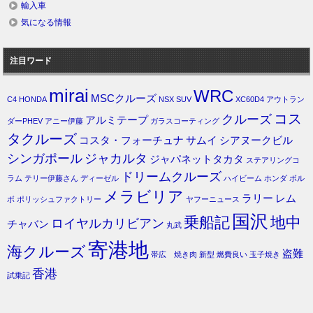
輸入車
気になる情報
注目ワード
mirai
WRC
MSCクルーズ
C4
HONDA
NSX
SUV
XC60D4
アウトラン
コス
クルーズ
アルミテープ
ダーPHEV
アニー伊藤
ガラスコーティング
タクルーズ
コスタ・フォーチュナ
サムイ
シアヌークビル
シンガポール
ジャカルタ
ジャパネットタカタ
ステアリングコ
ドリームクルーズ
ラム
テリー伊藤さん
ディーゼル
ハイビーム
ホンダ
ボル
メラビリア
ラリー
レム
ボ
ポリッシュファクトリー
ヤフーニュース
国沢
乗船記
地中
ロイヤルカリビアン
チャバン
丸武
寄港地
海クルーズ
盗難
帯広 焼き肉
新型
燃費良い
玉子焼き
香港
試乗記