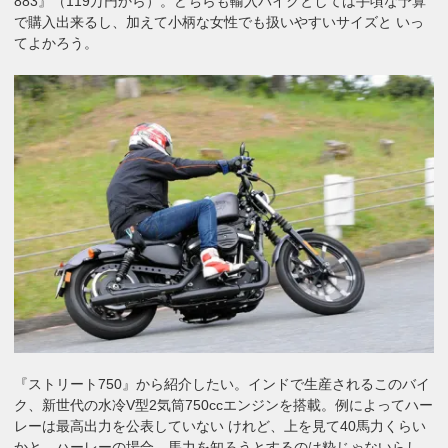
883』（119万円から）。どちらも輸入バイクとしては手頃な予算
で購入出来るし、加えて小柄な女性でも扱いやすいサイズと いっ
てよかろう。
『ストリート750』から紹介したい。インドで生産されるこのバイ
ク、新世代の水冷V型2気筒750ccエンジンを搭載。例によってハー
レーは最高出力を公表していない けれど、上を見て40馬力くらい
かと。ハーレーの場合、馬力を知ろうとするのは粋じゃないらし