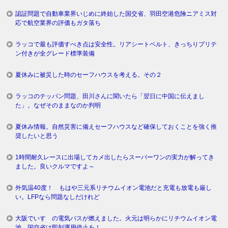
認証問題で自動車業界いじめに終始した国交省、羽田空港危険ニアミス対
応で航空業界の評価もガタ落ち
ラッコで最も評価すべき点は安全性。リアシートベルト、きっちりプリテ
ン付きが全グレード標準装備
夏休みに被災した時のセーフハウスを考える。その２
ラッコのテッパン問題、田川さんに聞いたら「翌日に中国に伝えまし
た」。なぜそのままなのか判明
夏休み情報。自然災害に備えセーフハウスなど確保しておくことを強く推
奨したいと思う
1時間耐久レースに出場してカメ出したらスーパーワンの実力が解ってき
ました。良いクルマですよ～
外気温40度！ もはや三元系リチウムイオン電池だと充電も放電も厳し
い。LFPなら問題なしだけれど
大阪でいすゞの電気バスが燃えました。火元は明らかにリチウムイオン電
池。国交省は即刻運用停止を！