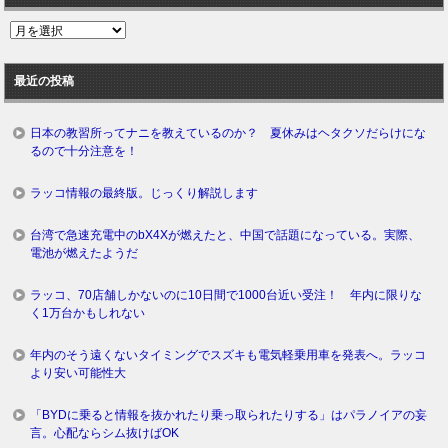
過
去
ロ
最近の投稿
グ
日本の教習所ってナニを教えているのか？ 夏休みはヘタクソだらけにな
るので十分注意を！
ラッコ情報の最終版。じっくり解説します
台湾で急速充電中のbX4Xが燃えたと、中国で話題になっている。実際、
電池が燃えたようだ
ラッコ、70店舗しかないのに10日間で1000台近い受注！ 年内に限りな
く1万台かもしれない
年内のそう遠くないタイミングでスズキも電気軽乗用車を発表へ。ラッコ
より安い可能性大
「BYDに乗ると情報を抜かれたり乗っ取られたりする」はパラノイアの妄
言。心配ならシム抜けばOK