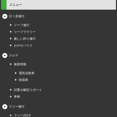
メニュー
日々是修行
リーフ修行
リーフでラリー
厳しい釣り修行
おやぢバイク
クルマ
最新情報
電気自動車
韓国車
試乗＆解説リポート
車検
ラリー修行
ラリー2014