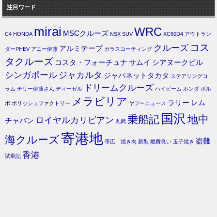
注目ワード
mirai
WRC
MSCクルーズ
C4
HONDA
NSX
SUV
XC60D4
アウトラン
コス
クルーズ
アルミテープ
ダーPHEV
アニー伊藤
ガラスコーティング
タクルーズ
コスタ・フォーチュナ
サムイ
シアヌークビル
シンガポール
ジャカルタ
ジャパネットタカタ
ステアリングコ
ドリームクルーズ
ラム
テリー伊藤さん
ディーゼル
ハイビーム
ホンダ
ボル
メラビリア
ラリー
レム
ボ
ポリッシュファクトリー
ヤフーニュース
国沢
乗船記
地中
ロイヤルカリビアン
チャバン
丸武
寄港地
海クルーズ
盗難
帯広 焼き肉
新型
燃費良い
玉子焼き
香港
試乗記