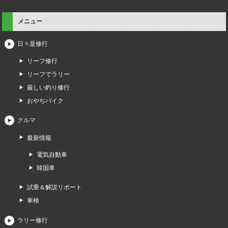
メニュー
日々是修行
リーフ修行
リーフでラリー
厳しい釣り修行
おやぢバイク
クルマ
最新情報
電気自動車
韓国車
試乗＆解説リポート
車検
ラリー修行