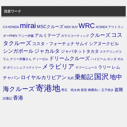
注目ワード
mirai
WRC
MSCクルーズ
C4
HONDA
NSX
SUV
XC60D4
アウトラン
コス
クルーズ
アルミテープ
ダーPHEV
アニー伊藤
ガラスコーティング
タクルーズ
コスタ・フォーチュナ
サムイ
シアヌークビル
シンガポール
ジャカルタ
ジャパネットタカタ
ステアリングコ
ドリームクルーズ
ラム
テリー伊藤さん
ディーゼル
ハイビーム
ホンダ
ボル
メラビリア
ラリー
レム
ボ
ポリッシュファクトリー
ヤフーニュース
国沢
乗船記
地中
ロイヤルカリビアン
チャバン
丸武
寄港地
海クルーズ
盗難
帯広 焼き肉
新型
燃費良い
玉子焼き
香港
試乗記