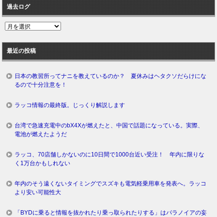
過去ログ
過
去
ロ
最近の投稿
グ
日本の教習所ってナニを教えているのか？ 夏休みはヘタクソだらけにな
るので十分注意を！
ラッコ情報の最終版。じっくり解説します
台湾で急速充電中のbX4Xが燃えたと、中国で話題になっている。実際、
電池が燃えたようだ
ラッコ、70店舗しかないのに10日間で1000台近い受注！ 年内に限りな
く1万台かもしれない
年内のそう遠くないタイミングでスズキも電気軽乗用車を発表へ。ラッコ
より安い可能性大
「BYDに乗ると情報を抜かれたり乗っ取られたりする」はパラノイアの妄