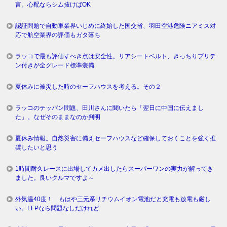
言。心配ならシム抜けばOK
認証問題で自動車業界いじめに終始した国交省、羽田空港危険ニアミス対
応で航空業界の評価もガタ落ち
ラッコで最も評価すべき点は安全性。リアシートベルト、きっちりプリテ
ン付きが全グレード標準装備
夏休みに被災した時のセーフハウスを考える。その２
ラッコのテッパン問題、田川さんに聞いたら「翌日に中国に伝えまし
た」。なぜそのままなのか判明
夏休み情報。自然災害に備えセーフハウスなど確保しておくことを強く推
奨したいと思う
1時間耐久レースに出場してカメ出したらスーパーワンの実力が解ってき
ました。良いクルマですよ～
外気温40度！ もはや三元系リチウムイオン電池だと充電も放電も厳し
い。LFPなら問題なしだけれど