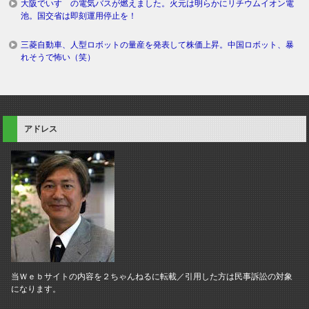
大阪でいすゞの電気バスが燃えました。火元は明らかにリチウムイオン電
池。国交省は即刻運用停止を！
三菱自動車、人型ロボットの量産を発表して株価上昇。中国ロボット、暴
れそうで怖い（笑）
アドレス
当Ｗｅｂサイトの内容を２ちゃんねるに転載／引用した方は民事訴訟の対象
になります。