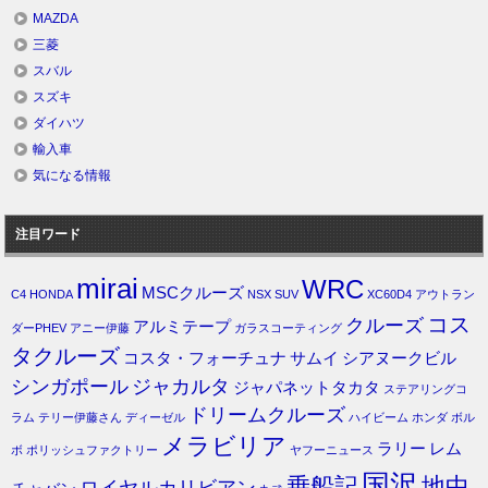
MAZDA
三菱
スバル
スズキ
ダイハツ
輸入車
気になる情報
注目ワード
mirai
WRC
MSCクルーズ
C4
HONDA
NSX
SUV
XC60D4
アウトラン
コス
クルーズ
アルミテープ
ダーPHEV
アニー伊藤
ガラスコーティング
タクルーズ
コスタ・フォーチュナ
サムイ
シアヌークビル
シンガポール
ジャカルタ
ジャパネットタカタ
ステアリングコ
ドリームクルーズ
ラム
テリー伊藤さん
ディーゼル
ハイビーム
ホンダ
ボル
メラビリア
ラリー
レム
ボ
ポリッシュファクトリー
ヤフーニュース
国沢
乗船記
地中