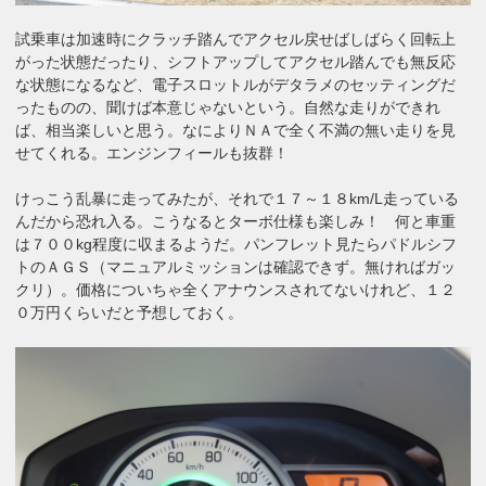
試乗車は加速時にクラッチ踏んでアクセル戻せばしばらく回転上
がった状態だったり、シフトアップしてアクセル踏んでも無反応
な状態になるなど、電子スロットルがデタラメのセッティングだ
ったものの、聞けば本意じゃないという。自然な走りができれ
ば、相当楽しいと思う。なによりＮＡで全く不満の無い走りを見
せてくれる。エンジンフィールも抜群！
けっこう乱暴に走ってみたが、それで１７～１８km/L走っている
んだから恐れ入る。こうなるとターボ仕様も楽しみ！ 何と車重
は７００kg程度に収まるようだ。パンフレット見たらパドルシフ
トのＡＧＳ（マニュアルミッションは確認できず。無ければガッ
クリ）。価格についちゃ全くアナウンスされてないけれど、１２
０万円くらいだと予想しておく。