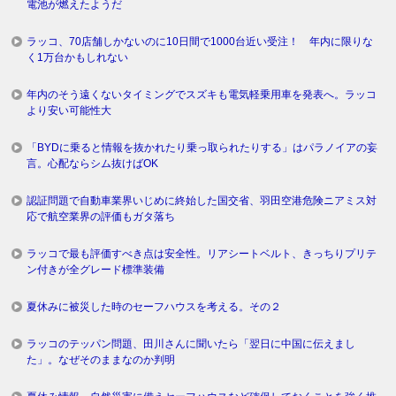
電池が燃えたようだ
ラッコ、70店舗しかないのに10日間で1000台近い受注！ 年内に限りな
く1万台かもしれない
年内のそう遠くないタイミングでスズキも電気軽乗用車を発表へ。ラッコ
より安い可能性大
「BYDに乗ると情報を抜かれたり乗っ取られたりする」はパラノイアの妄
言。心配ならシム抜けばOK
認証問題で自動車業界いじめに終始した国交省、羽田空港危険ニアミス対
応で航空業界の評価もガタ落ち
ラッコで最も評価すべき点は安全性。リアシートベルト、きっちりプリテ
ン付きが全グレード標準装備
夏休みに被災した時のセーフハウスを考える。その２
ラッコのテッパン問題、田川さんに聞いたら「翌日に中国に伝えまし
た」。なぜそのままなのか判明