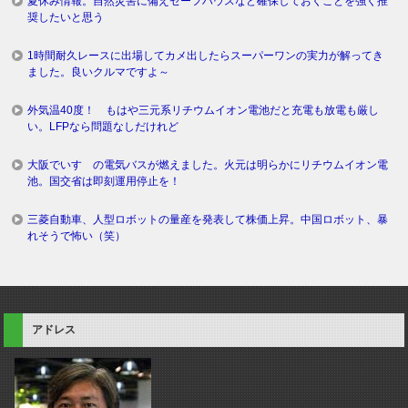
夏休み情報。自然災害に備えセーフハウスなど確保しておくことを強く推
奨したいと思う
1時間耐久レースに出場してカメ出したらスーパーワンの実力が解ってき
ました。良いクルマですよ～
外気温40度！ もはや三元系リチウムイオン電池だと充電も放電も厳し
い。LFPなら問題なしだけれど
大阪でいすゞの電気バスが燃えました。火元は明らかにリチウムイオン電
池。国交省は即刻運用停止を！
三菱自動車、人型ロボットの量産を発表して株価上昇。中国ロボット、暴
れそうで怖い（笑）
アドレス