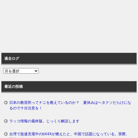
過去ログ
過
去
ロ
最近の投稿
グ
日本の教習所ってナニを教えているのか？ 夏休みはヘタクソだらけにな
るので十分注意を！
ラッコ情報の最終版。じっくり解説します
台湾で急速充電中のbX4Xが燃えたと、中国で話題になっている。実際、