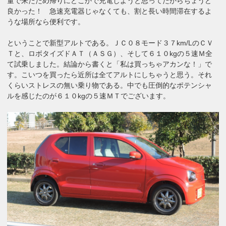
量で来たため帰りにどこかで充電しようと思ってたからちょうど
良かった！ 急速充電器じゃなくても、割と長い時間滞在するよ
うな場所なら便利です。
ということで新型アルトである。ＪＣ０８モード３７km/LのＣＶ
Ｔと、ロボタイズドＡＴ（ＡＳＧ）、そして６１０kgの５速Ｍ全
て試乗しました。結論から書くと「私は買っちゃアカンな！」で
す。こいつを買ったら近所は全てアルトにしちゃうと思う。それ
くらいストレスの無い乗り物である。中でも圧倒的なポテンシャ
ルを感じたのが６１０kgの５速ＭＴでございます。