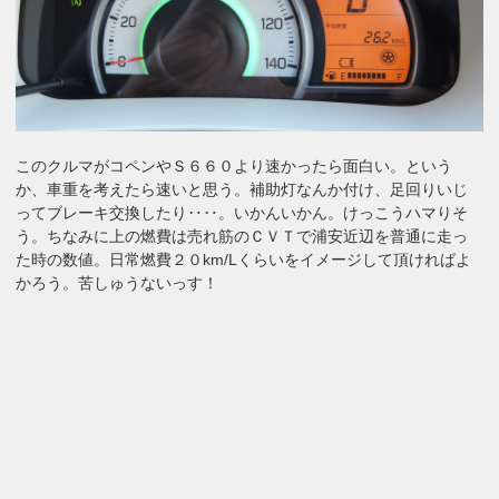
このクルマがコペンやＳ６６０より速かったら面白い。という
か、車重を考えたら速いと思う。補助灯なんか付け、足回りいじ
ってブレーキ交換したり‥‥。いかんいかん。けっこうハマりそ
う。ちなみに上の燃費は売れ筋のＣＶＴで浦安近辺を普通に走っ
た時の数値。日常燃費２０km/Lくらいをイメージして頂ければよ
かろう。苦しゅうないっす！