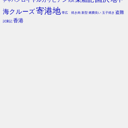
ロイヤルカリビアン
チャバン
丸武
寄港地
海クルーズ
盗難
帯広 焼き肉
新型
燃費良い
玉子焼き
香港
試乗記