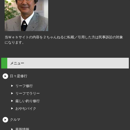
当Ｗｅｂサイトの内容を２ちゃんねるに転載／引用した方は民事訴訟の対象
になります。
メニュー
日々是修行
リーフ修行
リーフでラリー
厳しい釣り修行
おやぢバイク
クルマ
最新情報