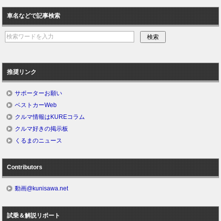
車名などで記事検索
推奨リンク
サポーターお願い
ベストカーWeb
クルマ情報はKUREコラム
クルマ好きの掲示板
くるまのニュース
Contributors
動画@kunisawa.net
試乗＆解説リポート