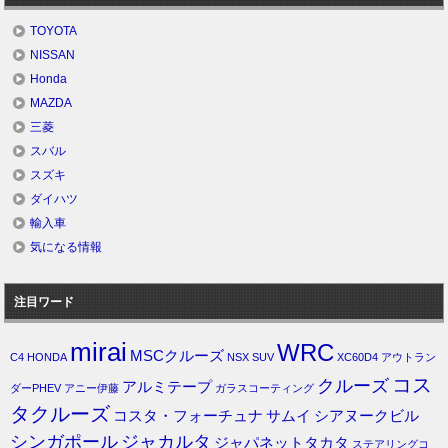
TOYOTA
NISSAN
Honda
MAZDA
三菱
スバル
スズキ
ダイハツ
輸入車
気になる情報
注目ワード
mirai
WRC
MSCクルーズ
C4
HONDA
NSX
SUV
XC60D4
アウトラン
コス
クルーズ
アルミテープ
ダーPHEV
アニー伊藤
ガラスコーティング
タクルーズ
コスタ・フォーチュナ
サムイ
シアヌークビル
シンガポール
ジャカルタ
ジャパネットタカタ
ステアリングコ