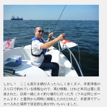
しかし！ ここも底引き網が入ったらしく全くダメ。木更津港の
入り口で釣れている情報なので、再び移動。けれど本日は運に見
放された。以前一緒にタイ釣り修行に行った方（フネは同じポー
ナム２６）と盤州から同時に移動したのだけれど、木更津でアン
カー入れた場所で決定的な差が付いちゃいました。