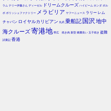
ドリームクルーズ
ラム
テリー伊藤さん
ディーゼル
ハイビーム
ホンダ
ボル
メラビリア
ラリー
レム
ボ
ポリッシュファクトリー
ヤフーニュース
国沢
乗船記
地中
ロイヤルカリビアン
チャバン
丸武
寄港地
海クルーズ
盗難
帯広 焼き肉
新型
燃費良い
玉子焼き
香港
試乗記