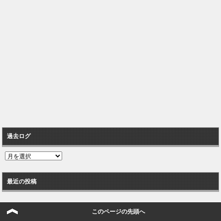
過去ログ
過
去
ロ
最近の投稿
グ
年内のそう遠くないタイミングでスズキも電気軽乗用車を発表へ。ラッコ
このページの先頭へ
より安い可能性大