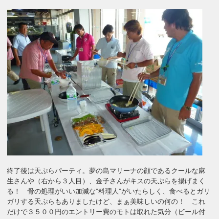
終了後は天ぷらパーティ。夢の島マリーナの顔であるクールな麻
生さんや（右から３人目）、金子さんがキスの天ぷらを揚げまく
る！ 骨の処理がいい加減な”料理人”がいたらしく、食べるとガリ
ガリする天ぷらもありましたけど、まぁ美味しいの何の！ これ
だけで３５００円のエントリー費のモトは取れた気分（ビール付