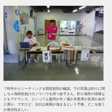
７時半からミーティング＆競技規則の確認。下の写真は釣りに関
しちゃ漁師顔負けのノウハウを持つ金子さん。釣り場所の情報な
どをアナウンス。といっても盤州か中ノ瀬か木更津か富津か金沢
八景か、ですけど。当日は南風が強まるという予報。どこを狙う
か相当悩ましい。