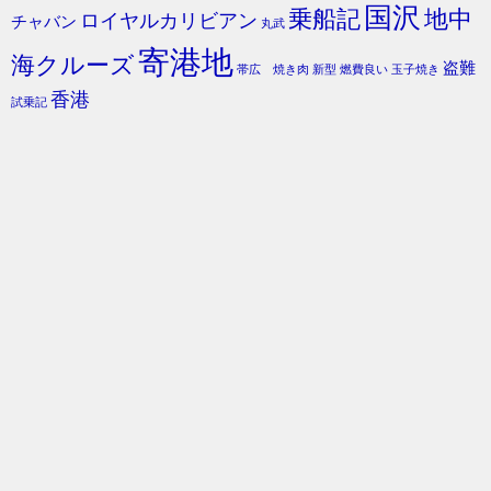
国沢
乗船記
地中
ロイヤルカリビアン
チャバン
丸武
寄港地
海クルーズ
盗難
帯広 焼き肉
新型
燃費良い
玉子焼き
香港
試乗記