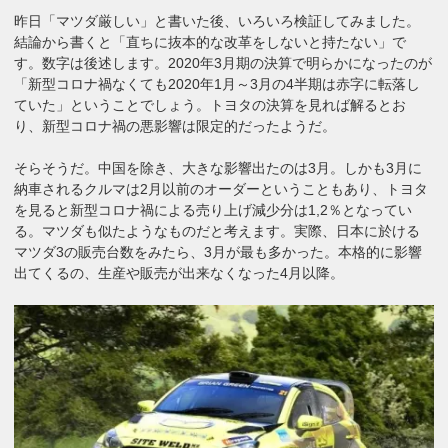
昨日「マツダ厳しい」と書いた後、いろいろ検証してみました。
結論から書くと「直ちに抜本的な改革をしないと持たない」で
す。数字は後述します。2020年3月期の決算で明らかになったのが
「新型コロナ禍なくても2020年1月～3月の4半期は赤字に転落し
ていた」ということでしょう。トヨタの決算を見れば解るとお
り、新型コロナ禍の悪影響は限定的だったようだ。
そらそうだ。中国を除き、大きな影響出たのは3月。しかも3月に
納車されるクルマは2月以前のオーダーということもあり、トヨタ
を見ると新型コロナ禍による売り上げ減少分は1,2％となってい
る。マツダも似たようなものだと考えます。実際、日本に於ける
マツダ3の販売台数をみたら、3月が最も多かった。本格的に影響
出てくるの、生産や販売が出来なくなった4月以降。