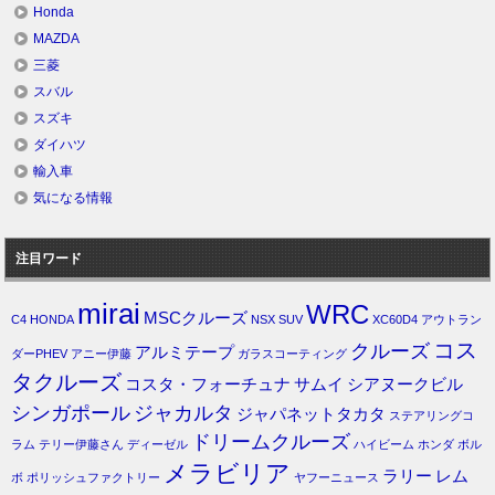
Honda
MAZDA
三菱
スバル
スズキ
ダイハツ
輸入車
気になる情報
注目ワード
mirai
WRC
MSCクルーズ
C4
HONDA
NSX
SUV
XC60D4
アウトラン
コス
クルーズ
アルミテープ
ダーPHEV
アニー伊藤
ガラスコーティング
タクルーズ
コスタ・フォーチュナ
サムイ
シアヌークビル
シンガポール
ジャカルタ
ジャパネットタカタ
ステアリングコ
ドリームクルーズ
ラム
テリー伊藤さん
ディーゼル
ハイビーム
ホンダ
ボル
メラビリア
ラリー
レム
ボ
ポリッシュファクトリー
ヤフーニュース