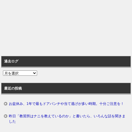
過去ログ
過
去
ロ
最近の投稿
グ
お盆休み、1年で最もドアパンチや当て逃げが多い時期。十分ご注意を！
昨日「教習所はナニを教えているのか」と書いたら、いろんな話を聞きま
した