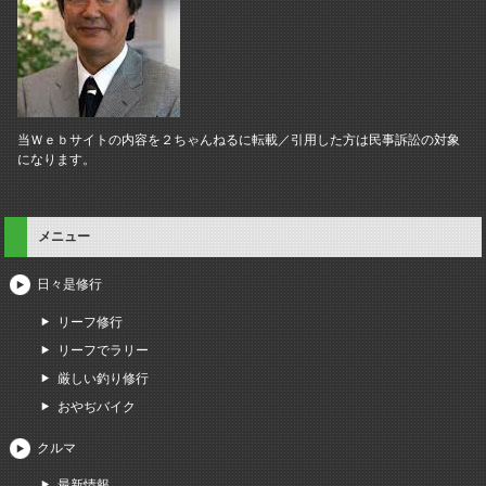
当Ｗｅｂサイトの内容を２ちゃんねるに転載／引用した方は民事訴訟の対象
になります。
メニュー
日々是修行
リーフ修行
リーフでラリー
厳しい釣り修行
おやぢバイク
クルマ
最新情報