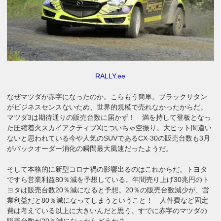
RALLY.ee
なぜマツダが赤字になったのか。こらもう簡単。ブラックサタン
がビジネスセンスないため、世界的規模で売れなかったからだ。
マツダ3は期待通りの販売台数に届かず！ 満を持して登板となっ
た圧縮着火スカイアクティブXについちゃ空振り。大ヒット間違い
ないと思われている今や人気のSUVであるCX-30の販売台数も3月
がバックオーダー消化の瞬間最大風速だったようだ。
そして本格的に新型コロナ禍の影響出るのはこれからだ。トヨタ
ですら営業利益80％減を予想している。年間売り上げ30兆円のト
ヨタは販売台数20％減になると予想。20％の販売台数減少が、営
業利益だと80％減になってしまうということ！ 人件費など固定
費は考えている以上に大きいんだと思う。すでに赤字のマツダの