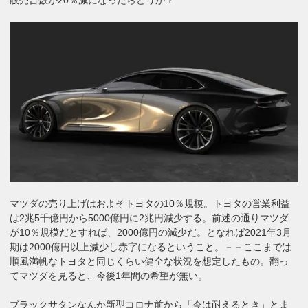
販売台数が20％減になったらどうか？
マツダの売り上げはおよそトヨタの10％規模。トヨタの営業利益
は2兆5千億円から5000億円に2兆円減少する。前述の通りマツダ
が10％規模だとすれば、2000億円の減少だ。となれば2021年3月
期は2000億円以上減少し赤字になるということ。－－ここまでは
順風満帆なトヨタと同じくらい健全な状況を想定したもの。翻っ
てマツダを見ると、今後1年間の希望が無い。
ブラックサタンなんか新型コロナ前から「今は耐えるとき」とま