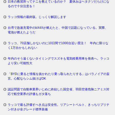
日本の教習所ってナニを教えているのか？ 夏休みはヘタクソだらけにな
るので十分注意を！
ラッコ情報の最終版。じっくり解説します
台湾で急速充電中のbX4Xが燃えたと、中国で話題になっている。実際、
電池が燃えたようだ
ラッコ、70店舗しかないのに10日間で1000台近い受注！ 年内に限りな
く1万台かもしれない
年内のそう遠くないタイミングでスズキも電気軽乗用車を発表へ。ラッコ
より安い可能性大
「BYDに乗ると情報を抜かれたり乗っ取られたりする」はパラノイアの妄
言。心配ならシム抜けばOK
認証問題で自動車業界いじめに終始した国交省、羽田空港危険ニアミス対
応で航空業界の評価もガタ落ち
ラッコで最も評価すべき点は安全性。リアシートベルト、きっちりプリテ
ン付きが全グレード標準装備