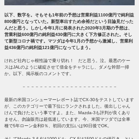
以下、数字を。そもそも1年前の予想は営業利益1100億円で純利益
800億円となっていた。新型車出すため余裕だという目論見だった
んだと思う。しかし今年1月に発表された2020年3月期の予想は、
営業利益600億円の純利益430億円に大きく下方修正された。そし
て新型コロナ禍です。マツダは今年1月の予想から激減し、営業利
益436億円の純利益121億円になってしまう。
けれど社内じゃ根性論で乗り切れ！ だと思う。泣。最悪のケー
スはJALのように破綻させて借金をチャラにし、ダメな幹部一掃
か。以下、掲示板のコメントです。
－－－－－－－－－－－－－－－－－－－－－－
最新の米国コンシューマーレポート誌でCX-30をテストしています
が、このカテゴリーで最下位にランクされました。後出しじゃん
けんで負けたという事ですよ。また、Mazda-3も評判が良くあり
ません、勿論販売は超低迷しています。
今、米国マツダでは全車
種で5年ローン金利0％、初回の支払いは90日後でOK。
そしてMazda-3 & 6は1000ドル、CX-5は1500ドルの値引き、とい