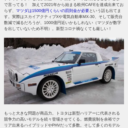
で言ってる！ 加えて2021年から始まる欧州CAFEを達成出来てお
らず、
マツダは1500億円くらいの罰則金が必要
という話も出てま
す。実際はスカイアクティブXや電気自動車MX-30、そして販売台
数減で減るだろうが、1000億円近いかもしれない（マツダが数字
を出していないため不明）。新型コロナ禍なくても厳しい！
もっと大きな問題が商品力。トヨタは新型ハリアーに代表される
競争力の高いモデルを続々登場させてくる。燃費規制を余裕でク
リア出来るハイブリッドやPHVだって多数。そして多くのモデル