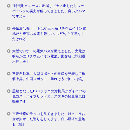
1時間耐久レースに出場してカメ出したらスー
パーワンの実力が解ってきました。良いクルマ
ですよ～
外気温40度！ もはや三元系リチウムイオン電
池だと充電も放電も厳しい。LFPなら問題なし
だけれど
大阪でいすゞの電気バスが燃えました。火元は
明らかにリチウムイオン電池。国交省は即刻運
用停止を！
三菱自動車、人型ロボットの量産を発表して株
価上昇。中国ロボット、暴れそうで怖い（笑）
黒船となったBYDラッコの対抗馬はダイハツの
低コストハイブリッドと、スズキの軽量電気自
動車です
市販仕様のラッコを見てきました。けっこうお
金が掛かった造りをしてます。白い巨塔の意地
も（笑）