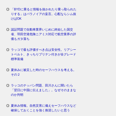
「BYDに乗ると情報を抜かれたり乗っ取られた
りする」はパラノイアの妄言。心配ならシム抜
けばOK
認証問題で自動車業界いじめに終始した国交
省、羽田空港危険ニアミス対応で航空業界の評
価もガタ落ち
ラッコで最も評価すべき点は安全性。リアシー
トベルト、きっちりプリテン付きが全グレード
標準装備
夏休みに被災した時のセーフハウスを考える。
その２
ラッコのテッパン問題、田川さんに聞いたら
「翌日に中国に伝えました」。なぜそのままな
のか判明
夏休み情報。自然災害に備えセーフハウスなど
確保しておくことを強く推奨したいと思う