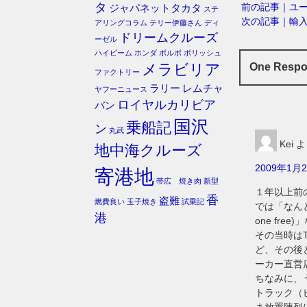
タ
前の記事｜ユ
ジャパネットタカタ
ステ
次の記事｜輸
アリングコラム
テリー伊藤さん
ディ
ドリームクルーズ
ーゼル
ハイビーム
ホンダ
ボルボ
ポリッシュ
メラビリア
One Resp
ファクトリー
ラリー
レムチャ
ヤフーニュース
ロイヤルカリビア
バン
国沢
乗船記
ン
丸武
Kei
よ
地中海クルーズ
2009年1月2
寄港地
帯広 焼き肉
新型
１年以上前
香
盗難
燃費良い
玉子焼き
試乗記
では「なんと
港
one fr
その当時は
ど、その後
ーカー直営
ちなみに、う
トラック（