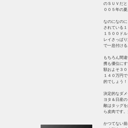
のＳＵＶだと
００５年の夏
なのになのに
されている１
１５００ドル
レイさっぱり
で一息付ける
もちろん間違
携も優位にす
額およそ３０
１４０万円で
的でしょう！
決定的なダメ
ヨタ＆日産の
敵はタッグを
ら皮肉です。
かつてない規