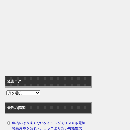
過去ログ
過
去
ロ
最近の投稿
グ
年内のそう遠くないタイミングでスズキも電気
軽乗用車を発表へ。ラッコより安い可能性大