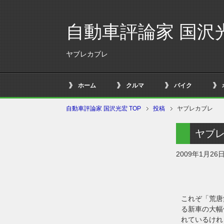
自動車評論家 国沢
ヤブレカブレ
ホーム
クルマ
バイク
自動車評論家 国沢光宏 TOP
投稿
ヤブレカブレ
ヤブ
2009年1月26
これぞ「荒唐
る新車の大幅
れているけれ