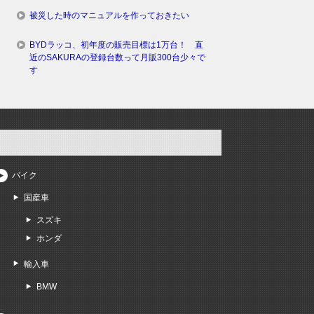
被災した時のマニュアルを作っておきたい
BYDラッコ、初年度の販売目標は1万台！ 直
近のSAKURAの登録台数って月販300台少々で
す
バイク
国産車
スズキ
ホンダ
輸入車
BMW