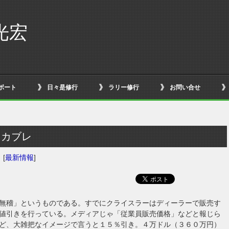
光宏
ボート
日々是修行
ラリー修行
お問い合せ
レカブレ
日
[
最新情報
]
無稽」というものである。すでにクライスラーはディーラーで販売す
値引きを行っている。メディアじゃ「従業員販売価格」などと報じら
ど、大雑把なイメージで言うと１５％引き。４万ドル（３６０万円）