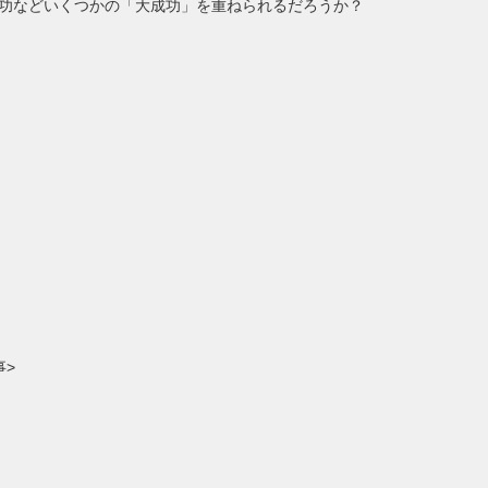
功などいくつかの「大成功」を重ねられるだろうか？
事>