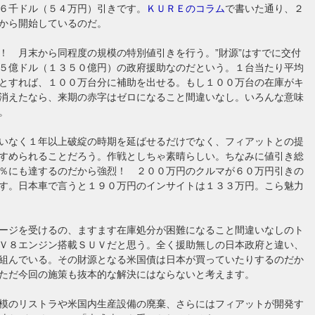
６千ドル（５４万円）引きです。
ＫＵＲＥのコラム
で書いた通り、２
から開始しているのだ。
！ 月末から同程度の規模の特別値引きを行う。”財源”はすでに交付
５億ドル（１３５０億円）の政府援助なのだという。１台当たり平均
とすれば、１００万台分に補助を出せる。もし１００万台の在庫がキ
消えたなら、来期の赤字はゼロになること間違いなし。いろんな意味
。
いなく１年以上破綻の時期を延ばせるだけでなく、フィアットとの提
すめられることだろう。作戦としちゃ素晴らしい。ちなみに値引き総
％にも達するのだから強烈！ ２００万円のクルマが６０万円引きの
す。日本車で言うと１９０万円のインサイトは１３３万円。こら魅力
ージを受けるの、ますます在庫処分が困難になること間違いなしのト
Ｖ８エンジン搭載ＳＵＶだと思う。全く援助無しの日本政府と違い、
組んでいる。その財源となる米国債は日本が買っていたりするのだか
ただ今回の施策も抜本的な解決にはならないと考えます。
模のリストラや米国内生産設備の廃棄、さらにはフィアットが開発す