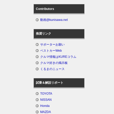
Contributors
動画@kunisawa.net
推奨リンク
サポーターお願い
ベストカーWeb
クルマ情報はKUREコラム
クルマ好きの掲示板
くるまのニュース
試乗＆解説リポート
TOYOTA
NISSAN
Honda
MAZDA