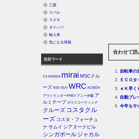
三菱
スバル
スズキ
ダイハツ
輸入車
気になる情報
合わせて読
注目ワード
自転車の
mirai
MSCクル
C4
HONDA
ＥＣＯタ
WRC
ーズ
NSX
SUV
XC60D4
ｅＫ早く
ア
アウトランダーPHEV
アニー伊藤
自動ブレ
ルミテープ
ガラスコーティング
今年もサ
コスタクル
クルーズ
ーズ
コスタ・フォーチュ
ナ
サムイ
シアヌークビル
シンガポール
ジャカル