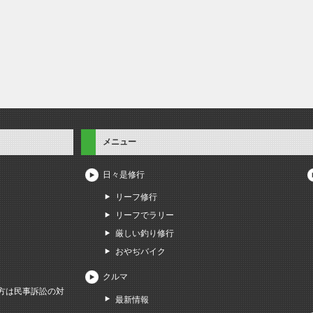
メニュー
日々是修行
リーフ修行
リーフでラリー
厳しい釣り修行
おやぢバイク
クルマ
方は民事訴訟の対
最新情報