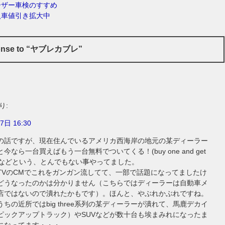
ーザー車検のすすめ
入車値引き拡大中
onse to “ヤブレカブレ”
り:
7日 16:30
の話ですが、現在住んでいるアメリカ西海岸の地元の某ディーラー
今なら一台買えばもう一台無料でついてくる！(buy one and get
ee)」などという、とんでもない事やってました。
TVのCMでこれをガンガン流してて、一部で話題になってましたけ
どうなったのかは分かりません（こちらではディーラーは自動車メ
店ではないので潰れたかもです）。ほんと、やぶれかぶれですね。
ちの近所ではbig three系列の某ディーラーが潰れて、馬鹿デカイ
ピックアップトラック）やSUVなどが数十台も埃まみれになったま