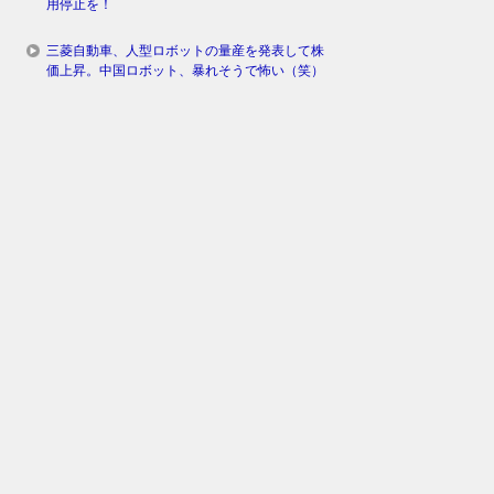
用停止を！
三菱自動車、人型ロボットの量産を発表して株
価上昇。中国ロボット、暴れそうで怖い（笑）