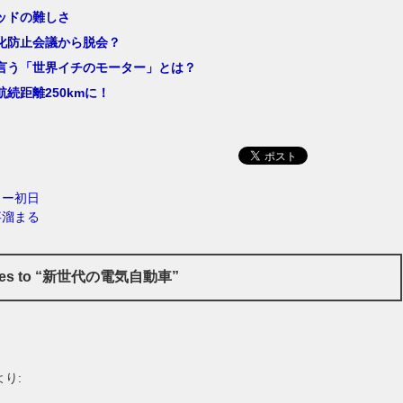
ッドの難しさ
化防止会議から脱会？
言う「世界イチのモーター」とは？
続距離250kmに！
リー初日
事溜まる
nses to “新世代の電気自動車”
より: