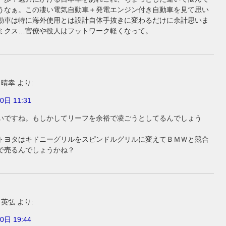
うなぁ。この凄い電気自動車＋発電エンジン付き自動車を見て思い
動車は特に海外使用とは設計自体手抜きに変わるだけに余計思いま
ミクス…官僚や役人はフットワーク軽くなって。
 晴幸
より:
0日 11:31
いですね。もしかしてリーフを余裕で凌ごうとしてるんでしょう
トヨタはキドニーグリルをスピンドルグリルに変えてＢＭＷと競合
で売るんでしょうかね？
 英弘
より:
0日 19:44