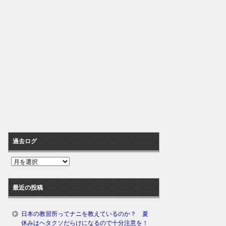
過去ログ
過
去
ロ
最近の投稿
グ
日本の教習所ってナニを教えているのか？ 夏
休みはヘタクソだらけになるので十分注意を！