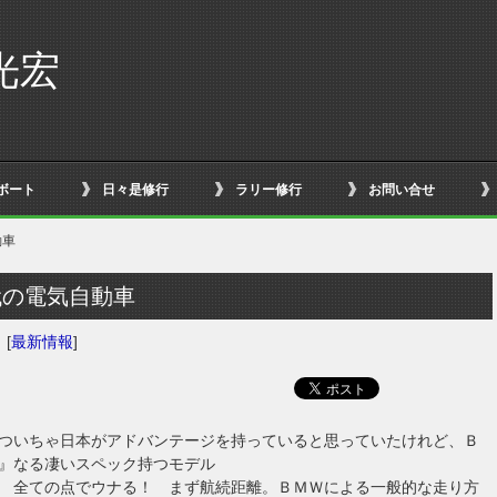
光宏
ボート
日々是修行
ラリー修行
お問い合せ
動車
代の電気自動車
日
[
最新情報
]
ついちゃ日本がアドバンテージを持っていると思っていたけれど、Ｂ
』なる凄いスペック持つモデル
 全ての点でウナる！ まず航続距離。ＢＭＷによる一般的な走り方