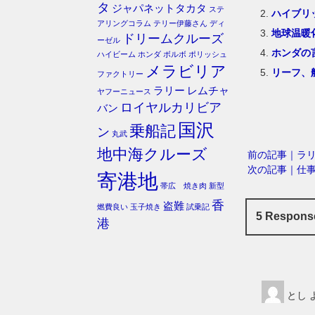
タ
ジャパネットタカタ
ステ
ハイブリ
アリングコラム
テリー伊藤さん
ディ
地球温暖
ドリームクルーズ
ーゼル
ホンダの
ハイビーム
ホンダ
ボルボ
ポリッシュ
メラビリア
リーフ、航
ファクトリー
ラリー
レムチャ
ヤフーニュース
ロイヤルカリビア
バン
国沢
乗船記
ン
丸武
地中海クルーズ
前の記事｜ラ
次の記事｜仕
寄港地
帯広 焼き肉
新型
香
盗難
燃費良い
玉子焼き
試乗記
5 Respo
港
とし