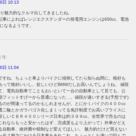
0日 10:13
なり魅力的なクルマ出してきましたね。
記事によればレンジエクステンダーの発電用エンジンは650cc、電池
wになるようです。
より:
0日 11:04
ですね、ちょっと車よりバイクに傾倒してたら知らぬ間に。格好も
あって格好いいし。欲しいけどBMWだしお高いんでしょうね。 値段
て、電気自動車てこともおいといて一台の自動車として見ても、公
期フィットすげーから普通になった…。値段が違いすぎる(予想です)
るのが間違ってるのかもしれませんが。とにかくバイクの４００cc
通二輪とかガラパゴス化しまくってる免許制度でお高いプライスに
新しいＣＢＲ４００シリーズ日本は約３９９cc、全世界で売るのは
cこれならもっと安かったはず…完成度もより上がって）外車がどえ
る自動車、維持費や税制など変えてほしい。 魅力的だけど買えない
一歩？魅力にかける日本車をあれこれ、ちょっとした違いで悩んで