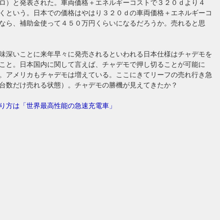
ロ）と発表された。車両価格＋エネルギーコストで３２０ｄより４
くという。日本での価格はやはり３２０ｄの車両価格＋エネルギーコ
なら、補助金使って４５０万円くらいになるだろうか。売れると思
味深いことに来年早々に発売されるといわれる日本仕様はチャデモを
こと。日本国内に関して言えば、チャデモで押し切ることが可能に
。アメリカもチャデモは増えている。ここにきてリーフの売れ行き急
台数だけ売れる状態）。チャデモの勝機が見えてきたか？
り方は「世界最高性能の急速充電車」