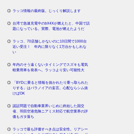
ラッコ情報の最終版。じっくり解説します
台湾で急速充電中のbX4Xが燃えたと、中国で話
題になっている。実際、電池が燃えたようだ
ラッコ、70店舗しかないのに10日間で1000台
近い受注！ 年内に限りなく1万台かもしれな
い
年内のそう遠くないタイミングでスズキも電気
軽乗用車を発表へ。ラッコより安い可能性大
「BYDに乗ると情報を抜かれたり乗っ取られた
りする」はパラノイアの妄言。心配ならシム抜
けばOK
認証問題で自動車業界いじめに終始した国交
省、羽田空港危険ニアミス対応で航空業界の評
価もガタ落ち
ラッコで最も評価すべき点は安全性。リアシー