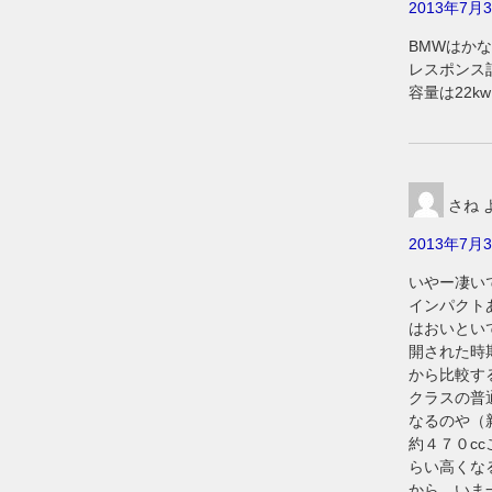
2013年7月3
BMWはか
レスポンス
容量は22k
さね
2013年7月3
いやー凄い
インパクト
はおいとい
開された時
から比較す
クラスの普
なるのや（
約４７０c
らい高くな
から、いま