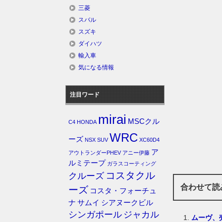
三菱
スバル
スズキ
ダイハツ
輸入車
気になる情報
注目ワード
mirai
MSCクル
C4
HONDA
WRC
ーズ
NSX
SUV
XC60D4
ア
アウトランダーPHEV
アニー伊藤
ルミテープ
ガラスコーティング
コスタクル
クルーズ
合わせて読
ーズ
コスタ・フォーチュ
ナ
サムイ
シアヌークビル
シンガポール
ジャカル
ムーヴ、