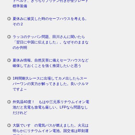
トベルト、きっちりプリテン付きが全グレード
標準装備
夏休みに被災した時のセーフハウスを考える。
その２
ラッコのテッパン問題、田川さんに聞いたら
「翌日に中国に伝えました」。なぜそのままな
のか判明
夏休み情報。自然災害に備えセーフハウスなど
確保しておくことを強く推奨したいと思う
1時間耐久レースに出場してカメ出したらスー
パーワンの実力が解ってきました。良いクルマ
ですよ～
外気温40度！ もはや三元系リチウムイオン電
池だと充電も放電も厳しい。LFPなら問題なし
だけれど
大阪でいすゞの電気バスが燃えました。火元は
明らかにリチウムイオン電池。国交省は即刻運