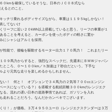
６０kmを確保しているそうな。日本のＪＣ０８式なら
超えるとのこと。
キッチリ乗れるボディサイズながら、車重は１１９５kgしかない！
表してないけ
くリーフに近い２０kWh以上搭載していると思う。リーフの車重が１
度あることを考えると、カーボンを使ったボディの軽さに驚か
みにシャシはアルミを採用。
が性能で、後輪を駆動するモーター出力１７０馬力！ これまたリー
／１０９馬力からすると、強烈なスペックだ。先週末にＢＭＷジャパン
たところ、０〜１００km／ｈ加速は７秒台だという。下手な
ルより元気な走りを楽しめるかもしれません。
ない！ 何と！ オプションで３４馬力の２気等７００ccエンジン
ベースになっている？）を搭載する航続距離３００kmのレンジエク
なる。流れの遅い日本の道路事情であれば、ガソリンを入れ
も走れることだろう。なんだかカンペキでございます。
くり！」が価格。３万４９５０ユーロ（レンジエクステンダーは３万