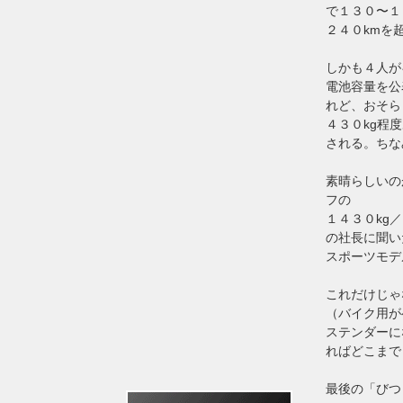
で１３０〜１
２４０kmを
しかも４人が
電池容量を公
れど、おそら
４３０kg程
される。ちな
素晴らしいの
フの
１４３０kg
の社長に聞い
スポーツモデ
これだけじゃ
（バイク用が
ステンダーに
ればどこまで
最後の「びつ