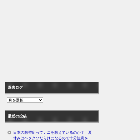
過去ログ
過
去
ロ
最近の投稿
グ
日本の教習所ってナニを教えているのか？ 夏
休みはヘタクソだらけになるので十分注意を！