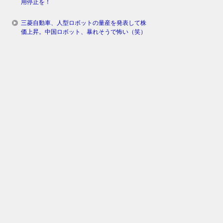
用停止を！
三菱自動車、人型ロボットの量産を発表して株
価上昇。中国ロボット、暴れそうで怖い（笑）