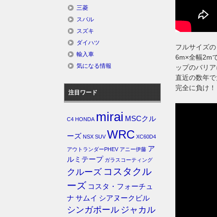
三菱
スバル
スズキ
ダイハツ
フルサイズの
輸入車
6m×全幅2
気になる情報
ップのバリア
直近の数年で
完全に負け！
注目ワード
mirai
MSCクル
C4
HONDA
WRC
ーズ
NSX
SUV
XC60D4
ア
アウトランダーPHEV
アニー伊藤
ルミテープ
ガラスコーティング
コスタクル
クルーズ
ーズ
コスタ・フォーチュ
ナ
サムイ
シアヌークビル
シンガポール
ジャカル