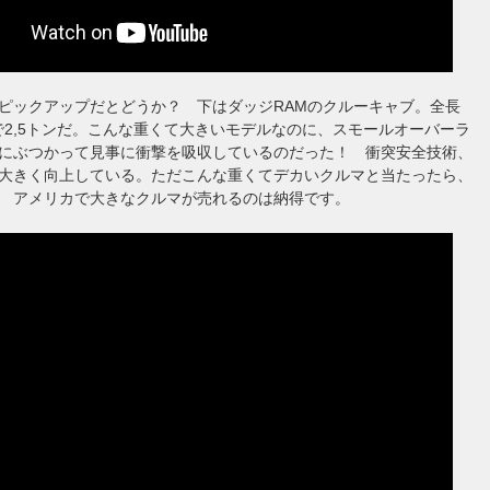
ピックアップだとどうか？ 下はダッジRAMのクルーキャブ。全長
mで2,5トンだ。こんな重くて大きいモデルなのに、スモールオーバーラ
にぶつかって見事に衝撃を吸収しているのだった！ 衝突安全技術、
大きく向上している。ただこんな重くてデカいクルマと当たったら、
 アメリカで大きなクルマが売れるのは納得です。