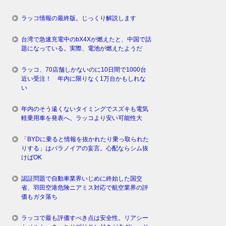
ラッコ情報の最終版。じっくり解説します
台湾で急速充電中のbX4Xが燃えたと、中国で話
題になっている。実際、電池が燃えたようだ
ラッコ、70店舗しかないのに10日間で1000台
近い受注！ 年内に限りなく1万台かもしれな
い
年内のそう遠くないタイミングでスズキも電気
軽乗用車を発表へ。ラッコより安い可能性大
「BYDに乗ると情報を抜かれたり乗っ取られた
りする」はパラノイアの妄言。心配ならシム抜
けばOK
認証問題で自動車業界いじめに終始した国交
省、羽田空港危険ニアミス対応で航空業界の評
価もガタ落ち
ラッコで最も評価すべき点は安全性。リアシー