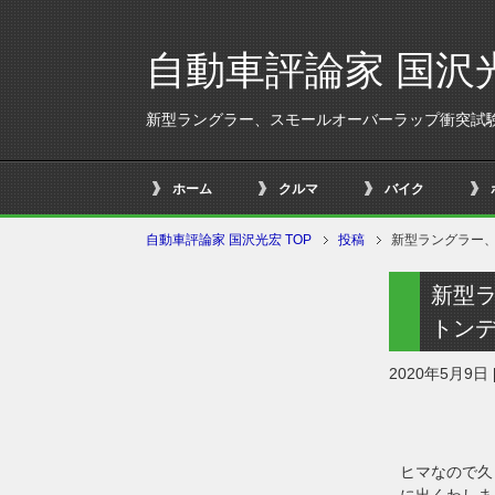
自動車評論家 国沢
新型ラングラー、スモールオーバーラップ衝突試
ホーム
クルマ
バイク
自動車評論家 国沢光宏 TOP
投稿
新型ラングラー
新型
トン
2020年5月9日
ヒマなので久
に出くわしま