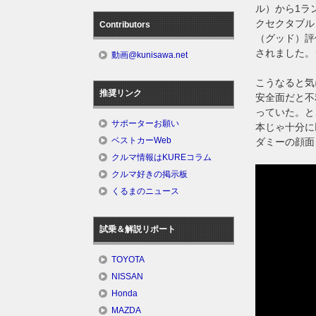
ル）から1ラ
クセクタブル
Contributors
（グッド）評
されました。
動画@kunisawa.net
こうなると気
推奨リンク
安全面だと不
っていた。と
サポーターお願い
本じゃ十分に
ベストカーWeb
ダミーの顔面
クルマ情報はKUREコラム
クルマ好きの掲示板
くるまのニュース
試乗＆解説リポート
TOYOTA
NISSAN
Honda
MAZDA