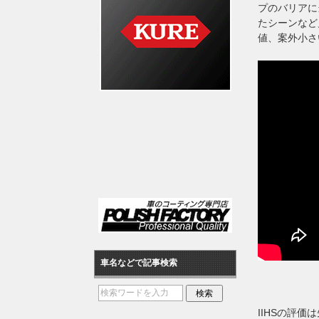
プのバリアに
たシーンなど
値、案外小さ
車名などで記事検索
IIHSの評価