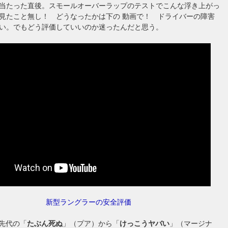
当たった直後。スモールオーバーラップのテストでこんな浮き上がっ
見たこと無し！ どうなったかは下の 動画で！ ドライバーの障害
い。でもどう評価していいのか迷ったんだと思う。
新型ラングラーの安全評価
は先代の「
たぶん死ぬ
」（プア）から「
けっこうヤバい
」（マージナ