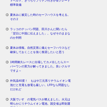
トベルト、きっちりプリテン付きが全グレード
標準装備
夏休みに被災した時のセーフハウスを考える。
その２
ラッコのテッパン問題、田川さんに聞いたら
「翌日に中国に伝えました」。なぜそのままな
のか判明
夏休み情報。自然災害に備えセーフハウスなど
確保しておくことを強く推奨したいと思う
1時間耐久レースに出場してカメ出したらスー
パーワンの実力が解ってきました。良いクルマ
ですよ～
外気温40度！ もはや三元系リチウムイオン電
池だと充電も放電も厳しい。LFPなら問題なし
だけれど
大阪でいすゞの電気バスが燃えました。火元は
明らかにリチウムイオン電池。国交省は即刻運