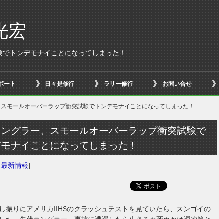
光宏
験でトンデモナイことになってしまった！
ボート
日々是修行
ラリー修行
お問い合せ
、スモールオーバーラップ衝突試験でトンデモナイことになってしまった！
ラングラー、スモールオーバーラップ衝突試験で
デモナイことになってしまった！
[
最新情報
]
し振りにアメリカIIHSのクラッシュテストを見ていたら、スンゴイの
した。先代ラングラー、事故に遭遇したら生きるか死ぬかは運次第と