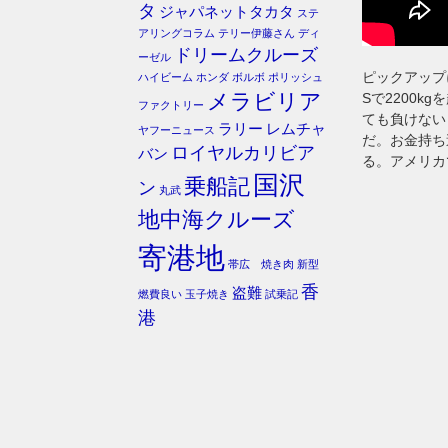
タ
ジャパネットタカタ
ステ
アリングコラム
テリー伊藤さん
ディ
ドリームクルーズ
ーゼル
ピックアップ
ハイビーム
ホンダ
ボルボ
ポリッシュ
メラビリア
Sで2200
ファクトリー
ても負けない
ラリー
レムチャ
ヤフーニュース
だ。お金持ち
ロイヤルカリビア
バン
る。アメリカ
国沢
乗船記
ン
丸武
地中海クルーズ
寄港地
帯広 焼き肉
新型
香
盗難
燃費良い
玉子焼き
試乗記
港