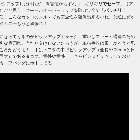
ンクアップしたけれど、障害値からすれば「
ギリギリでセーフ
」（ア
）だと思う。スモールオーバーラップを除けば全て「
バッチリ！
」
価。こんなカッコのクルマでも安全性を確保出来るのね、と逆に驚か
ジムニーもっと頑張れ！
になってくるのがピックアップトラック。重いしフレーム構造のため
利な雰囲気。当たり負けしないだろうが、単独事故は厳しかろうと思
ころがどうよ！ 下はトヨタの中型ピックアップ（全長5700mmと日
巨大）であるタコマ。意外や意外！ キャビンはガッツリしており、
もエアバッグに命中してる！