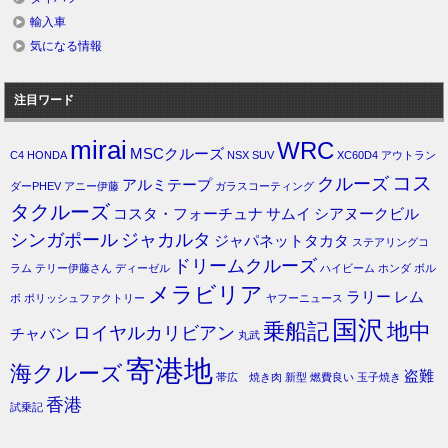
輸入車
気になる情報
注目ワード
mirai
WRC
MSCクルーズ
C4
HONDA
NSX
SUV
XC60D4
アウトラン
コス
クルーズ
アルミテープ
ダーPHEV
アニー伊藤
ガラスコーティング
タクルーズ
コスタ・フォーチュナ
サムイ
シアヌークビル
シンガポール
ジャカルタ
ジャパネットタカタ
ステアリングコ
ドリームクルーズ
ラム
テリー伊藤さん
ディーゼル
ハイビーム
ホンダ
ボル
メラビリア
ラリー
レム
ボ
ポリッシュファクトリー
ヤフーニュース
国沢
乗船記
地中
ロイヤルカリビアン
チャバン
丸武
寄港地
海クルーズ
盗難
帯広 焼き肉
新型
燃費良い
玉子焼き
香港
試乗記