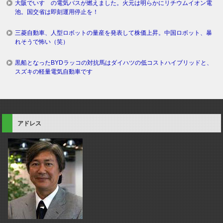
大阪でいすゞの電気バスが燃えました。火元は明らかにリチウムイオン電
池。国交省は即刻運用停止を！
三菱自動車、人型ロボットの量産を発表して株価上昇。中国ロボット、暴
れそうで怖い（笑）
黒船となったBYDラッコの対抗馬はダイハツの低コストハイブリッドと、
スズキの軽量電気自動車です
アドレス