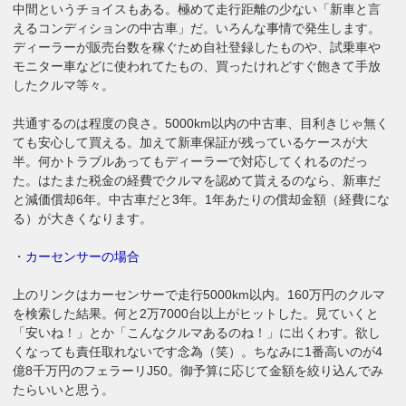
中間というチョイスもある。極めて走行距離の少ない「新車と言
えるコンディションの中古車」だ。いろんな事情で発生します。
ディーラーが販売台数を稼ぐため自社登録したものや、試乗車や
モニター車などに使われてたもの、買ったけれどすぐ飽きて手放
したクルマ等々。
共通するのは程度の良さ。5000km以内の中古車、目利きじゃ無く
ても安心して買える。加えて新車保証が残っているケースが大
半。何かトラブルあってもディーラーで対応してくれるのだっ
た。はたまた税金の経費でクルマを認めて貰えるのなら、新車だ
と減価償却6年。中古車だと3年。1年あたりの償却金額（経費にな
る）が大きくなります。
・
カーセンサーの場合
上のリンクはカーセンサーで走行5000km以内。160万円のクルマ
を検索した結果。何と2万7000台以上がヒットした。見ていくと
「安いね！」とか「こんなクルマあるのね！」に出くわす。欲し
くなっても責任取れないです念為（笑）。ちなみに1番高いのが4
億8千万円のフェラーリJ50。御予算に応じて金額を絞り込んでみ
たらいいと思う。