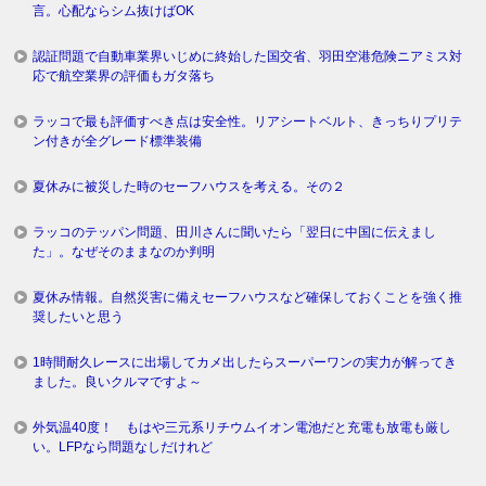
言。心配ならシム抜けばOK
認証問題で自動車業界いじめに終始した国交省、羽田空港危険ニアミス対
応で航空業界の評価もガタ落ち
ラッコで最も評価すべき点は安全性。リアシートベルト、きっちりプリテ
ン付きが全グレード標準装備
夏休みに被災した時のセーフハウスを考える。その２
ラッコのテッパン問題、田川さんに聞いたら「翌日に中国に伝えまし
た」。なぜそのままなのか判明
夏休み情報。自然災害に備えセーフハウスなど確保しておくことを強く推
奨したいと思う
1時間耐久レースに出場してカメ出したらスーパーワンの実力が解ってき
ました。良いクルマですよ～
外気温40度！ もはや三元系リチウムイオン電池だと充電も放電も厳し
い。LFPなら問題なしだけれど