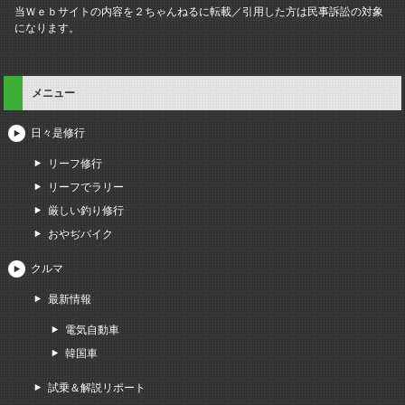
当Ｗｅｂサイトの内容を２ちゃんねるに転載／引用した方は民事訴訟の対象
になります。
メニュー
日々是修行
リーフ修行
リーフでラリー
厳しい釣り修行
おやぢバイク
クルマ
最新情報
電気自動車
韓国車
試乗＆解説リポート