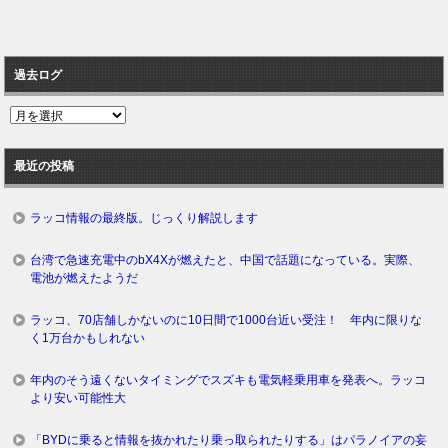
過去ログ
過
去
ロ
最近の投稿
グ
ラッコ情報の最終版。じっくり解説します
台湾で急速充電中のbX4Xが燃えたと、中国で話題になっている。実際、
電池が燃えたようだ
ラッコ、70店舗しかないのに10日間で1000台近い受注！ 年内に限りな
く1万台かもしれない
年内のそう遠くないタイミングでスズキも電気軽乗用車を発表へ。ラッコ
より安い可能性大
「BYDに乗ると情報を抜かれたり乗っ取られたりする」はパラノイアの妄