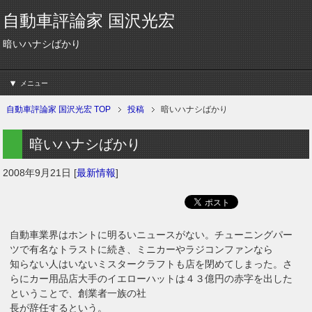
自動車評論家 国沢光宏
暗いハナシばかり
メニュー
自動車評論家 国沢光宏 TOP
投稿
暗いハナシばかり
暗いハナシばかり
2008年9月21日
[
最新情報
]
自動車業界はホントに明るいニュースがない。チューニングパー
ツで有名なトラストに続き、ミニカーやラジコンファンなら
知らない人はいないミスタークラフトも店を閉めてしまった。さ
らにカー用品店大手のイエローハットは４３億円の赤字を出した
ということで、創業者一族の社
長が辞任するという。