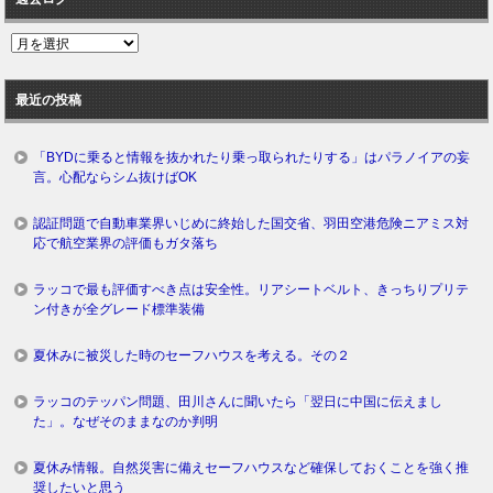
過
去
ロ
最近の投稿
グ
「BYDに乗ると情報を抜かれたり乗っ取られたりする」はパラノイアの妄
言。心配ならシム抜けばOK
認証問題で自動車業界いじめに終始した国交省、羽田空港危険ニアミス対
応で航空業界の評価もガタ落ち
ラッコで最も評価すべき点は安全性。リアシートベルト、きっちりプリテ
ン付きが全グレード標準装備
夏休みに被災した時のセーフハウスを考える。その２
ラッコのテッパン問題、田川さんに聞いたら「翌日に中国に伝えまし
た」。なぜそのままなのか判明
夏休み情報。自然災害に備えセーフハウスなど確保しておくことを強く推
奨したいと思う