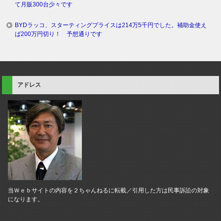
て月販300台少々です
BYDラッコ、スターティングプライスは214万5千円でした。補助金使え
ば200万円切り！ 予想通りです
アドレス
当Ｗｅｂサイトの内容を２ちゃんねるに転載／引用した方は民事訴訟の対象
になります。