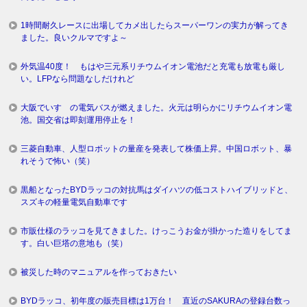
1時間耐久レースに出場してカメ出したらスーパーワンの実力が解ってき
ました。良いクルマですよ～
外気温40度！ もはや三元系リチウムイオン電池だと充電も放電も厳し
い。LFPなら問題なしだけれど
大阪でいすゞの電気バスが燃えました。火元は明らかにリチウムイオン電
池。国交省は即刻運用停止を！
三菱自動車、人型ロボットの量産を発表して株価上昇。中国ロボット、暴
れそうで怖い（笑）
黒船となったBYDラッコの対抗馬はダイハツの低コストハイブリッドと、
スズキの軽量電気自動車です
市販仕様のラッコを見てきました。けっこうお金が掛かった造りをしてま
す。白い巨塔の意地も（笑）
被災した時のマニュアルを作っておきたい
BYDラッコ、初年度の販売目標は1万台！ 直近のSAKURAの登録台数っ