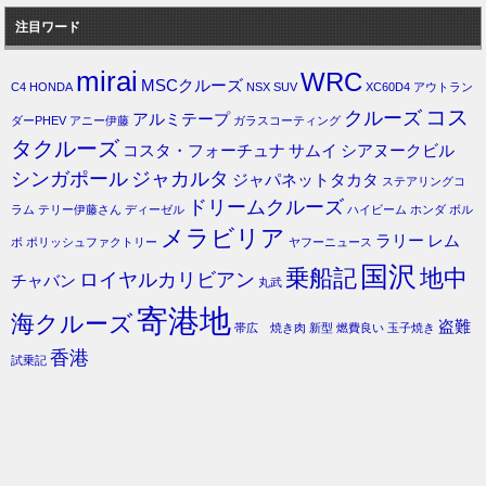
注目ワード
mirai
WRC
MSCクルーズ
C4
HONDA
NSX
SUV
XC60D4
アウトラン
コス
クルーズ
アルミテープ
ダーPHEV
アニー伊藤
ガラスコーティング
タクルーズ
コスタ・フォーチュナ
サムイ
シアヌークビル
シンガポール
ジャカルタ
ジャパネットタカタ
ステアリングコ
ドリームクルーズ
ラム
テリー伊藤さん
ディーゼル
ハイビーム
ホンダ
ボル
メラビリア
ラリー
レム
ボ
ポリッシュファクトリー
ヤフーニュース
国沢
乗船記
地中
ロイヤルカリビアン
チャバン
丸武
寄港地
海クルーズ
盗難
帯広 焼き肉
新型
燃費良い
玉子焼き
香港
試乗記