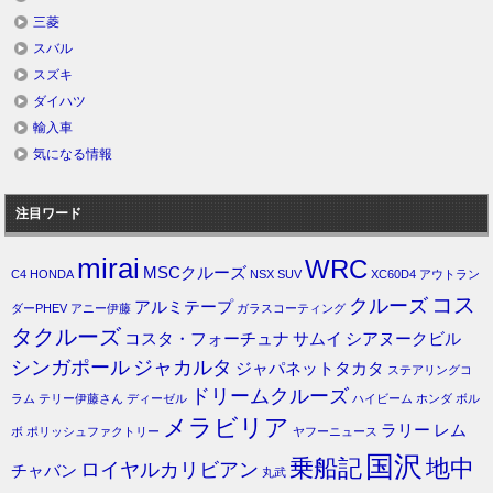
三菱
スバル
スズキ
ダイハツ
輸入車
気になる情報
注目ワード
mirai
WRC
MSCクルーズ
C4
HONDA
NSX
SUV
XC60D4
アウトラン
コス
クルーズ
アルミテープ
ダーPHEV
アニー伊藤
ガラスコーティング
タクルーズ
コスタ・フォーチュナ
サムイ
シアヌークビル
シンガポール
ジャカルタ
ジャパネットタカタ
ステアリングコ
ドリームクルーズ
ラム
テリー伊藤さん
ディーゼル
ハイビーム
ホンダ
ボル
メラビリア
ラリー
レム
ボ
ポリッシュファクトリー
ヤフーニュース
国沢
乗船記
地中
ロイヤルカリビアン
チャバン
丸武