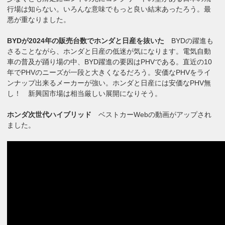
行場は知らない。いろんな意味でもっと良い結末あったろう。最
悪が重なりました。
BYDが2024年の販売台数でホンダと日産を抜いた
BYDの躍進も
さることながら、ホンダと日産の低迷が気になります。電気自動
車の普及が踊り場の中、BYD躍進の要因はPHVである。直近の10
年でPHVのニーズが一段と大きくなるだろう。安価なPHVをライ
ンナップ出来るメーカーが強い。ホンダと日産には安価なPHV無
し！ 新興国市場は相当厳しい展開になりそう。
ホンダ次世代ハイブリッド
ベストカーWebの動画がアップされ
ました。