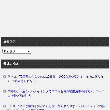
過去ログ
過
去
ロ
最近の投稿
グ
ラッコ、70店舗しかないのに10日間で1000台近い受注！ 年内に限りな
く1万台かもしれない
年内のそう遠くないタイミングでスズキも電気軽乗用車を発表へ。ラッコ
より安い可能性大
「BYDに乗ると情報を抜かれたり乗っ取られたりする」はパラノイアの妄