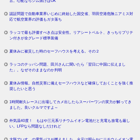
言。心配ならシム抜けばOK
認証問題で自動車業界いじめに終始した国交省、羽田空港危険ニアミス対
応で航空業界の評価もガタ落ち
ラッコで最も評価すべき点は安全性。リアシートベルト、きっちりプリテ
ン付きが全グレード標準装備
夏休みに被災した時のセーフハウスを考える。その２
ラッコのテッパン問題、田川さんに聞いたら「翌日に中国に伝えまし
た」。なぜそのままなのか判明
夏休み情報。自然災害に備えセーフハウスなど確保しておくことを強く推
奨したいと思う
1時間耐久レースに出場してカメ出したらスーパーワンの実力が解ってき
ました。良いクルマですよ～
外気温40度！ もはや三元系リチウムイオン電池だと充電も放電も厳し
い。LFPなら問題なしだけれど
大阪でいすゞの電気バスが燃えました。火元は明らかにリチウムイオン電