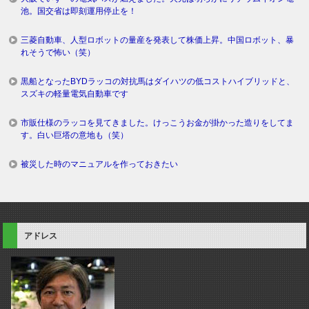
池。国交省は即刻運用停止を！
三菱自動車、人型ロボットの量産を発表して株価上昇。中国ロボット、暴
れそうで怖い（笑）
黒船となったBYDラッコの対抗馬はダイハツの低コストハイブリッドと、
スズキの軽量電気自動車です
市販仕様のラッコを見てきました。けっこうお金が掛かった造りをしてま
す。白い巨塔の意地も（笑）
被災した時のマニュアルを作っておきたい
アドレス