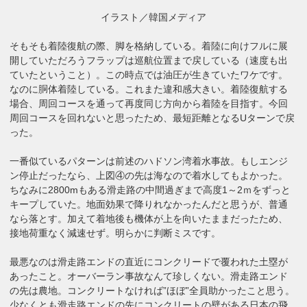
イラスト／韓国メディア
そもそも着陸復航の際、脚を格納している。着陸に向けフルに展
開していただろうフラップは巡航位置まで戻している（速度も出
ていたということ）。この時点では油圧が生きていたワケです。
なのに胴体着陸している。これまた違和感大きい。
着陸復航する
場合、周回コースを通って再度同じ方向から着陸を目指す。今回
周回コースを回れないと思ったため、最短距離となるUターンで戻
った。
一番似ているパターンは前述のハドソン湾着水事故。もしエンジ
ン停止だったなら、上図④の先は海なので着水してもよかった。
ちなみに
2800mもある滑走路の中間過ぎまで高度1～2ｍをずっと
キープしていた。地面効果で降りれなかったんだと思うが、普通
なら落とす。加えて着地後も機体が上を向いたままだったため、
接地荷重なく減速せず。明らかに判断ミスです。
最悪なのは滑走路エンドの直近にコンクリードで覆われた土塁が
あったこと。オーバーラン事故なんて珍しくない。滑走路エンド
の先は農地。コンクリートなければ”ほぼ”全員助かったこと思う。
少なくとも滑走路エンドの先にコンクリートの壁がある日本の飛