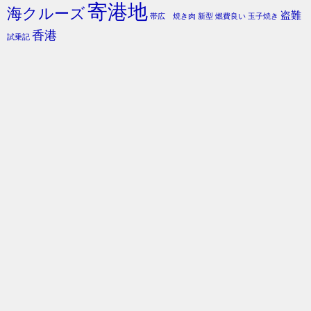
寄港地
海クルーズ
盗難
帯広 焼き肉
新型
燃費良い
玉子焼き
香港
試乗記