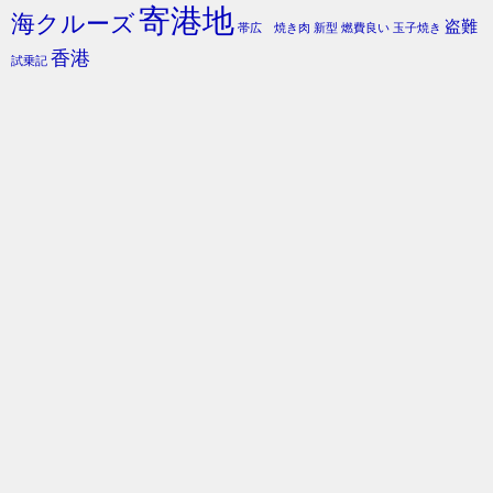
寄港地
海クルーズ
盗難
帯広 焼き肉
新型
燃費良い
玉子焼き
香港
試乗記