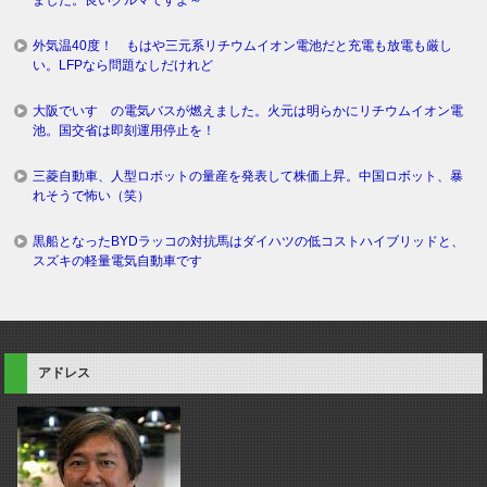
外気温40度！ もはや三元系リチウムイオン電池だと充電も放電も厳し
い。LFPなら問題なしだけれど
大阪でいすゞの電気バスが燃えました。火元は明らかにリチウムイオン電
池。国交省は即刻運用停止を！
三菱自動車、人型ロボットの量産を発表して株価上昇。中国ロボット、暴
れそうで怖い（笑）
黒船となったBYDラッコの対抗馬はダイハツの低コストハイブリッドと、
スズキの軽量電気自動車です
アドレス