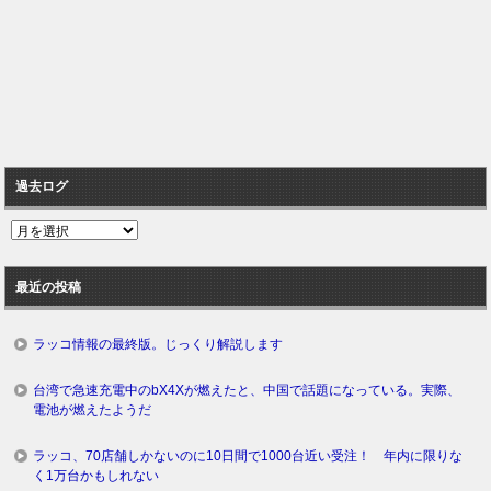
過去ログ
過
去
ロ
最近の投稿
グ
ラッコ情報の最終版。じっくり解説します
台湾で急速充電中のbX4Xが燃えたと、中国で話題になっている。実際、
電池が燃えたようだ
ラッコ、70店舗しかないのに10日間で1000台近い受注！ 年内に限りな
く1万台かもしれない