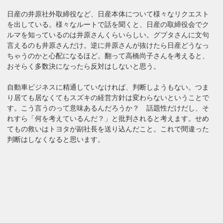
日産の井原社外取締役など、日産本体について様々なリクエスト
を出している。様々なルートで話を聞くと、日産の取締役会でク
ルマを知っているのは井原さんくらいらしい。グプタさんに文句
言えるのも井原さんだけ。逆に井原さんが抜けたら日産どうなっ
ちゃうのかと心配になるほど。翻って高橋尚子さんを考えると、
おそらく多数決になったら反対はしないと思う。
自動車ビジネスに精通していなければ、判断しようもない。つま
り居ても居なくてもスズキの経営方針は変わらないということで
す。こう言うのって意味あるんだろうか？ 話題性だけだし、そ
れすら「何を考えているんだ？」と批判されると考えます。せめ
てもの救いはトヨタが副社長を送り込んだこと。これで間違った
判断はしなくなると思います。