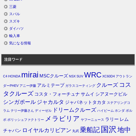
三菱
スバル
スズキ
ダイハツ
輸入車
気になる情報
注目ワード
mirai
WRC
MSCクルーズ
C4
HONDA
NSX
SUV
XC60D4
アウトラン
コス
クルーズ
アルミテープ
ダーPHEV
アニー伊藤
ガラスコーティング
タクルーズ
コスタ・フォーチュナ
サムイ
シアヌークビル
シンガポール
ジャカルタ
ジャパネットタカタ
ステアリングコ
ドリームクルーズ
ラム
テリー伊藤さん
ディーゼル
ハイビーム
ホンダ
ボル
メラビリア
ラリー
レム
ボ
ポリッシュファクトリー
ヤフーニュース
国沢
乗船記
地中
ロイヤルカリビアン
チャバン
丸武