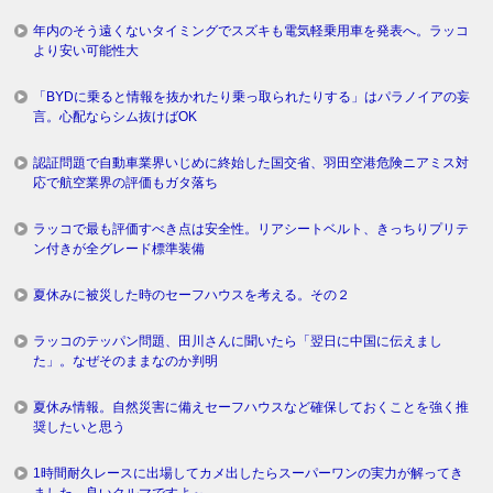
年内のそう遠くないタイミングでスズキも電気軽乗用車を発表へ。ラッコ
より安い可能性大
「BYDに乗ると情報を抜かれたり乗っ取られたりする」はパラノイアの妄
言。心配ならシム抜けばOK
認証問題で自動車業界いじめに終始した国交省、羽田空港危険ニアミス対
応で航空業界の評価もガタ落ち
ラッコで最も評価すべき点は安全性。リアシートベルト、きっちりプリテ
ン付きが全グレード標準装備
夏休みに被災した時のセーフハウスを考える。その２
ラッコのテッパン問題、田川さんに聞いたら「翌日に中国に伝えまし
た」。なぜそのままなのか判明
夏休み情報。自然災害に備えセーフハウスなど確保しておくことを強く推
奨したいと思う
1時間耐久レースに出場してカメ出したらスーパーワンの実力が解ってき
ました。良いクルマですよ～