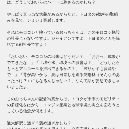
は、どうしておいらのハートに刺さるのかしら？
やっぱり真っ当な大義があるからだと、トヨタのe燃料の取組
みを見て、シミジミ実感します。
それにモロコシと映っているおっちゃんは、このモロコシ施設
の社長じゃないですよ。ジャイアンですよ、トヨタのメカを統
括する副社長ですよ！
「おいおい、モロコシの出来はどうだい？」「おおっ、成果が
でてきたな！」「土壌や水、環境への影響は？」「どうしたら
もっとアルコールを抽出できるかの？」「搾りかすも資源や
で！」「背が高いから、夏は日差しを遮る防陽林（そんなのあ
ったっけ？）にもなるんじゃない？」なんて話が妄想できちゃ
いましたよ。
このおっちゃんの記念写真からは、トヨタが未来のモビリティ
の多様化をはかり、エンジン産業と地球環境の両立を図ろうと
している信念が伺えます。
過大解釈し過ぎ？褒め過ぎかしら？
でもおいらには心底そう思えるし、心底応援したいと思いま