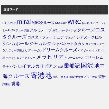
注目ワード
mirai
WRC
MSCクルーズ
C4
HONDA
NSX
SUV
XC60D4
アウトラン
コス
クルーズ
アルミテープ
ダーPHEV
アニー伊藤
ガラスコーティング
タクルーズ
コスタ・フォーチュナ
サムイ
シアヌークビル
シンガポール
ジャカルタ
ジャパネットタカタ
ステアリングコ
ドリームクルーズ
ラム
テリー伊藤さん
ディーゼル
ハイビーム
ホンダ
ボル
メラビリア
ラリー
レム
ボ
ポリッシュファクトリー
ヤフーニュース
国沢
乗船記
地中
ロイヤルカリビアン
チャバン
丸武
寄港地
海クルーズ
盗難
帯広 焼き肉
新型
燃費良い
玉子焼き
香港
試乗記