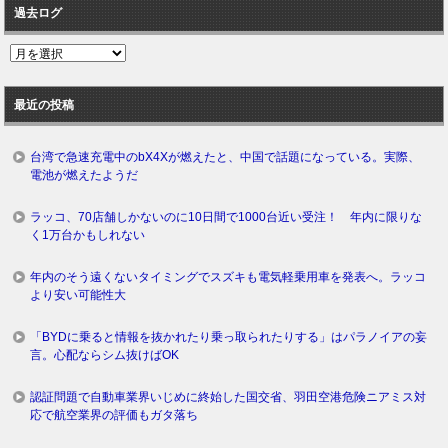
過去ログ
過
去
ロ
最近の投稿
グ
台湾で急速充電中のbX4Xが燃えたと、中国で話題になっている。実際、
電池が燃えたようだ
ラッコ、70店舗しかないのに10日間で1000台近い受注！ 年内に限りな
く1万台かもしれない
年内のそう遠くないタイミングでスズキも電気軽乗用車を発表へ。ラッコ
より安い可能性大
「BYDに乗ると情報を抜かれたり乗っ取られたりする」はパラノイアの妄
言。心配ならシム抜けばOK
認証問題で自動車業界いじめに終始した国交省、羽田空港危険ニアミス対
応で航空業界の評価もガタ落ち