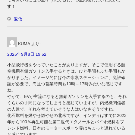
す！
返信
KUMA
より:
2025年9月8日 19:52
小型飛行機をやっていたことがありますが、そこで使用する航
空機用有鉛ガソリン入手するときは、ひと手間もふた手間もか
かりました。イメージ的には今の水素ステーションに、免許確
認が必要で、尚且つ営業時間も10時～17時みたいな感じです
ね。
やがて、EVが主流になると無鉛ガソリンを入手するのも、それ
くらいの手間になってしまうと感じていますが、内燃機関信者
の人達で、それを考えていそうな人はいなさそうですね。
化石燃料を燃やせ燃やせの北米ですが、インディはすでに2023
年から100％再生可能な第二世代エタノールとバイオ燃料をブ
レンド燃料。日本のモータースポーツ界はちょっと遅れている
と感じています。