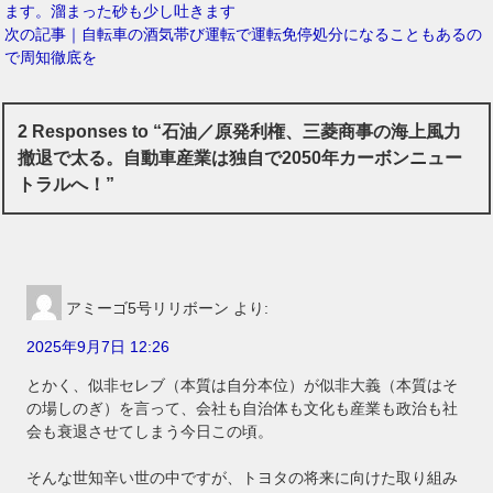
ます。溜まった砂も少し吐きます
次の記事｜自転車の酒気帯び運転で運転免停処分になることもあるの
で周知徹底を
2 Responses to “石油／原発利権、三菱商事の海上風力
撤退で太る。自動車産業は独自で2050年カーボンニュー
トラルへ！”
アミーゴ5号リリボーン
より:
2025年9月7日 12:26
とかく、似非セレブ（本質は自分本位）が似非大義（本質はそ
の場しのぎ）を言って、会社も自治体も文化も産業も政治も社
会も衰退させてしまう今日この頃。
そんな世知辛い世の中ですが、トヨタの将来に向けた取り組み