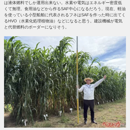
は液体燃料でしか運用出来ない。水素や電気はエネルギー密度低
くて無理。食用油などから作るSAF中心になるだろう。現在、軽油
を使っている小型船舶に代表されるフネはSAFを作った時に出てく
るHVO（水素化処理植物油）などになると思う。建設機械が電気
と代替燃料のボーダーになりそう。