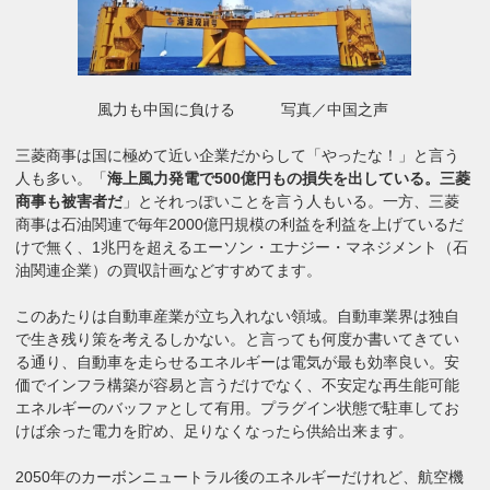
風力も中国に負ける 写真／中国之声
三菱商事は国に極めて近い企業だからして「やったな！」と言う
人も多い。「
海上風力発電で500億円もの損失を出している。三菱
商事も被害者だ
」とそれっぽいことを言う人もいる。一方、三菱
商事は石油関連で毎年2000億円規模の利益を利益を上げているだ
けで無く、1兆円を超えるエーソン・エナジー・マネジメント（石
油関連企業）の買収計画などすすめてます。
このあたりは自動車産業が立ち入れない領域。自動車業界は独自
で生き残り策を考えるしかない。と言っても何度か書いてきてい
る通り、自動車を走らせるエネルギーは電気が最も効率良い。安
価でインフラ構築が容易と言うだけでなく、不安定な再生能可能
エネルギーのバッファとして有用。プラグイン状態で駐車してお
けば余った電力を貯め、足りなくなったら供給出来ます。
2050年のカーボンニュートラル後のエネルギーだけれど、航空機