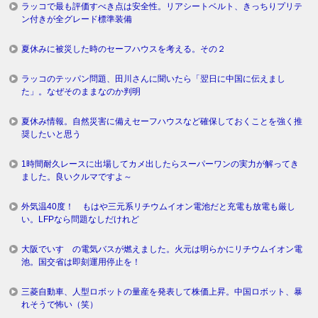
ラッコで最も評価すべき点は安全性。リアシートベルト、きっちりプリテ
ン付きが全グレード標準装備
夏休みに被災した時のセーフハウスを考える。その２
ラッコのテッパン問題、田川さんに聞いたら「翌日に中国に伝えまし
た」。なぜそのままなのか判明
夏休み情報。自然災害に備えセーフハウスなど確保しておくことを強く推
奨したいと思う
1時間耐久レースに出場してカメ出したらスーパーワンの実力が解ってき
ました。良いクルマですよ～
外気温40度！ もはや三元系リチウムイオン電池だと充電も放電も厳し
い。LFPなら問題なしだけれど
大阪でいすゞの電気バスが燃えました。火元は明らかにリチウムイオン電
池。国交省は即刻運用停止を！
三菱自動車、人型ロボットの量産を発表して株価上昇。中国ロボット、暴
れそうで怖い（笑）