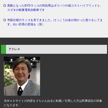
黒船となったBYDラッコの対抗馬はダイハツの低コストハイブリッドと、
スズキの軽量電気自動車です
市販仕様のラッコを見てきました。けっこうお金が掛かった造りをしてま
す。白い巨塔の意地も（笑）
アドレス
当Ｗｅｂサイトの内容を２ちゃんねるに転載／引用した方は民事訴訟の対象
になります。