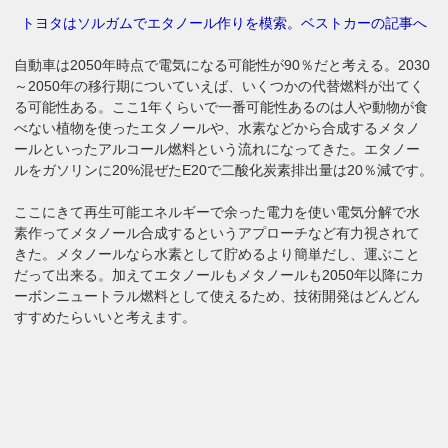
トヨタはソルガムでエタノール作りを模索。ベストカーの記事へ
自動車は2050年時点で電気になる可能性が90％だと考える。2030
～2050年の移行期についていえば、いくつかの代替燃料が出てく
る可能性ある。ここ1年くらいで一番可能性あるのは人や動物が食
べない植物を使ったエタノールや、水素などから合成するメタノ
ールといったアルコール燃料という流れになってきた。エタノー
ルをガソリンに20%混ぜたE20で二酸化炭素排出量は20％減です。
ここにきて再生可能エネルギーで余った電力を使い電気分解で水
素作ってメタノール合成するというアプローチなど有力視されて
きた。メタノールなら水素として貯めるより簡単だし、運ぶこと
だって出来る。加えてエタノールもメタノールも2050年以降にカ
ーボンニュートラル燃料として使えるため、技術開発はどんどん
すすめたらいいと考えます。