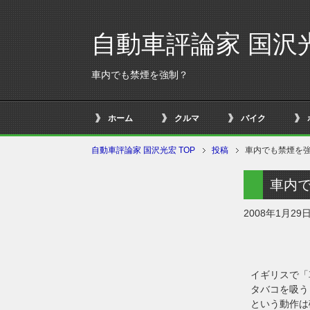
自動車評論家 国沢
車内でも禁煙を強制？
ホーム
クルマ
バイク
自動車評論家 国沢光宏 TOP
投稿
車内でも禁煙を
車内
2008年1月29
イギリスで「
タバコを吸う
という動作は