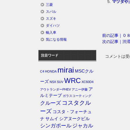
マツダや
三菱
スバル
スズキ
ダイハツ
輸入車
前の記事｜０
気になる情報
次の記事｜渋
注目ワード
コメントは受
mirai
MSCクル
C4
HONDA
WRC
ーズ
NSX
SUV
XC60D4
ア
アウトランダーPHEV
アニー伊藤
ルミテープ
ガラスコーティング
コスタクル
クルーズ
ーズ
コスタ・フォーチュ
ナ
サムイ
シアヌークビル
シンガポール
ジャカル