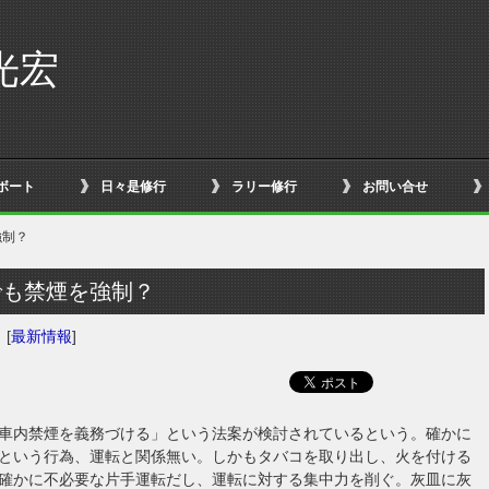
光宏
ボート
日々是修行
ラリー修行
お問い合せ
強制？
でも禁煙を強制？
日
[
最新情報
]
車内禁煙を義務づける」という法案が検討されているという。確かに
という行為、運転と関係無い。しかもタバコを取り出し、火を付ける
確かに不必要な片手運転だし、運転に対する集中力を削ぐ。灰皿に灰