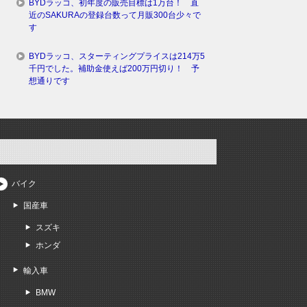
BYDラッコ、初年度の販売目標は1万台！ 直
近のSAKURAの登録台数って月販300台少々で
す
BYDラッコ、スターティングプライスは214万5
千円でした。補助金使えば200万円切り！ 予
想通りです
バイク
国産車
スズキ
ホンダ
輸入車
BMW