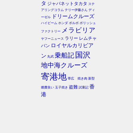
タ
ジャパネットタカタ
ステ
アリングコラム
テリー伊藤さん
ディ
ドリームクルーズ
ーゼル
ハイビーム
ホンダ
ボルボ
ポリッシュ
メラビリア
ファクトリー
ラリー
レムチャ
ヤフーニュース
ロイヤルカリビア
バン
国沢
乗船記
ン
丸武
地中海クルーズ
寄港地
帯広 焼き肉
新型
香
盗難
燃費良い
玉子焼き
試乗記
港