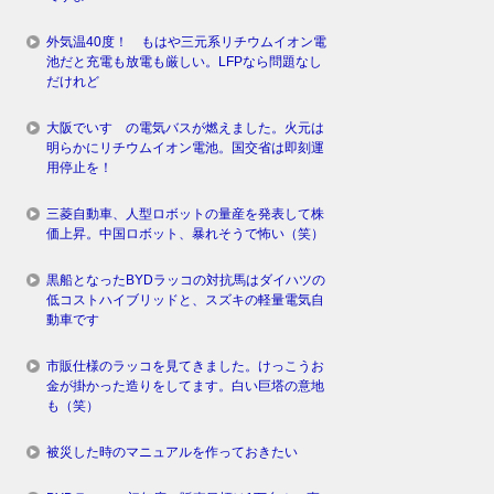
外気温40度！ もはや三元系リチウムイオン電
池だと充電も放電も厳しい。LFPなら問題なし
だけれど
大阪でいすゞの電気バスが燃えました。火元は
明らかにリチウムイオン電池。国交省は即刻運
用停止を！
三菱自動車、人型ロボットの量産を発表して株
価上昇。中国ロボット、暴れそうで怖い（笑）
黒船となったBYDラッコの対抗馬はダイハツの
低コストハイブリッドと、スズキの軽量電気自
動車です
市販仕様のラッコを見てきました。けっこうお
金が掛かった造りをしてます。白い巨塔の意地
も（笑）
被災した時のマニュアルを作っておきたい