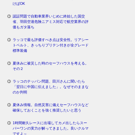
けばOK
認証問題で自動車業界いじめに終始した国交
省、羽田空港危険ニアミス対応で航空業界の評
価もガタ落ち
ラッコで最も評価すべき点は安全性。リアシー
トベルト、きっちりプリテン付きが全グレード
標準装備
夏休みに被災した時のセーフハウスを考える。
その２
ラッコのテッパン問題、田川さんに聞いたら
「翌日に中国に伝えました」。なぜそのままな
のか判明
夏休み情報。自然災害に備えセーフハウスなど
確保しておくことを強く推奨したいと思う
1時間耐久レースに出場してカメ出したらスー
パーワンの実力が解ってきました。良いクルマ
ですよ～