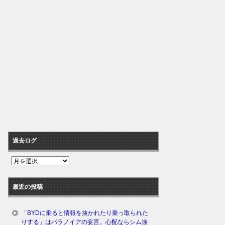
過去ログ
過
去
ロ
最近の投稿
グ
「BYDに乗ると情報を抜かれたり乗っ取られた
りする」はパラノイアの妄言。心配ならシム抜