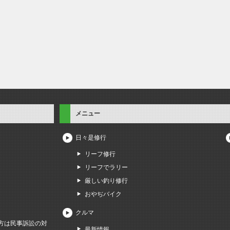
メニュー
日々是修行
リーフ修行
リーフでラリー
厳しい釣り修行
おやぢバイク
クルマ
方は民事訴訟の対
最新情報